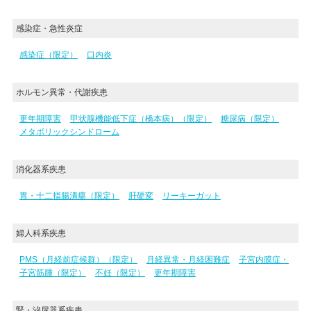
感染症・急性炎症
感染症（限定）
口内炎
ホルモン異常・代謝疾患
更年期障害
甲状腺機能低下症（橋本病）（限定）
糖尿病（限定）
メタボリックシンドローム
消化器系疾患
胃・十二指腸潰瘍（限定）
肝硬変
リーキーガット
婦人科系疾患
PMS（月経前症候群）（限定）
月経異常・月経困難症
子宮内膜症・
子宮筋腫（限定）
不妊（限定）
更年期障害
腎・泌尿器系疾患