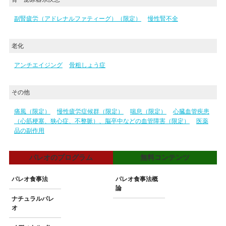
副腎疲労（アドレナルファティーグ）（限定）
慢性腎不全
老化
アンチエイジング
骨粗しょう症
その他
痛風（限定）
慢性疲労症候群（限定）
喘息（限定）
心臓血管疾患
（心筋梗塞、狭心症、不整脈）、脳卒中などの血管障害（限定）
医薬
品の副作用
パレオのプログラム
無料コンテンツ
パレオ食事法
パレオ食事法概
論
ナチュラルパレ
オ