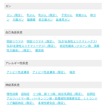
ガン
ガン（限定）
乳がん
乳がん（限定）
子宮がん
卵巣がん
肺ガ
ン
大腸ガン
脳腫瘍
前立腺ガン
血液系ガン
自己免疫疾患
関節リウマチ
関節リウマチ（限定）
SLE(全身性エリテマトーデス)
SLE(全身性エリテマトーデス)（限定）
炎症性腸炎（クローン病、潰瘍
性大腸炎）（限定）
膠原病
アレルギー性疾患
アトピー性皮膚炎
アトピー性皮膚炎（限定）
喘息
神経系疾患
慢性頭痛
認知症
うつ病、躁うつ病、統合失調症（限定）
自閉症
アルツハイマ―病・パーキンソン病・筋萎縮性側索硬化症、ミトコンド
リア脳筋肉症（限定）
多発性硬化症（限定）