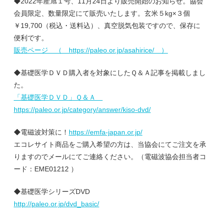
◆2022年産旭１号、11月24日より販売開始のお知らせ。協会
会員限定、数量限定にて販売いたします。玄米５kg×３個
￥19,700（税込・送料込）、真空脱気包装ですので、保存に
便利です。
販売ページ （ https://paleo.or.jp/asahirice/ ）
◆基礎医学ＤＶＤ購入者を対象にしたＱ＆Ａ記事を掲載しまし
た。
「基礎医学ＤＶＤ」Ｑ＆Ａ
https://paleo.or.jp/category/answer/kiso-dvd/
◆電磁波対策に！
https://emfa-japan.or.jp/
エコレサイト商品をご購入希望の方は、当協会にてご注文を承
りますのでメールにてご連絡ください。（電磁波協会担当者コ
ード：EME01212 ）
◆基礎医学シリーズDVD
http://paleo.or.jp/dvd_basic/