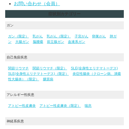
お問い合わせ（会員）
症状別カテゴリー
ガン
ガン（限定）
乳がん
乳がん（限定）
子宮がん
卵巣がん
肺ガ
ン
大腸ガン
脳腫瘍
前立腺ガン
血液系ガン
自己免疫疾患
関節リウマチ
関節リウマチ（限定）
SLE(全身性エリテマトーデス)
SLE(全身性エリテマトーデス)（限定）
炎症性腸炎（クローン病、潰瘍
性大腸炎）（限定）
膠原病
アレルギー性疾患
アトピー性皮膚炎
アトピー性皮膚炎（限定）
喘息
神経系疾患