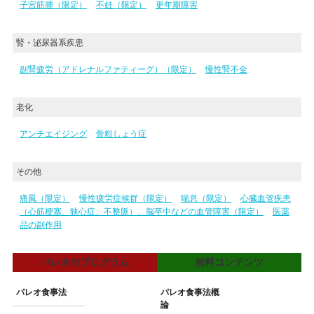
子宮筋腫（限定）
不妊（限定）
更年期障害
腎・泌尿器系疾患
副腎疲労（アドレナルファティーグ）（限定）
慢性腎不全
老化
アンチエイジング
骨粗しょう症
その他
痛風（限定）
慢性疲労症候群（限定）
喘息（限定）
心臓血管疾患
（心筋梗塞、狭心症、不整脈）、脳卒中などの血管障害（限定）
医薬
品の副作用
パレオのプログラム
無料コンテンツ
パレオ食事法
パレオ食事法概
論