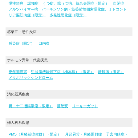
慢性頭痛
認知症
うつ病、躁うつ病、統合失調症（限定）
自閉症
アルツハイマ―病・パーキンソン病・筋萎縮性側索硬化症、ミトコンド
リア脳筋肉症（限定）
多発性硬化症（限定）
感染症・急性炎症
感染症（限定）
口内炎
ホルモン異常・代謝疾患
更年期障害
甲状腺機能低下症（橋本病）（限定）
糖尿病（限定）
メタボリックシンドローム
消化器系疾患
胃・十二指腸潰瘍（限定）
肝硬変
リーキーガット
婦人科系疾患
PMS（月経前症候群）（限定）
月経異常・月経困難症
子宮内膜症・