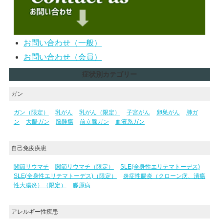
お問い合わせ（一般）
お問い合わせ（会員）
症状別カテゴリー
ガン
ガン（限定）
乳がん
乳がん（限定）
子宮がん
卵巣がん
肺ガ
ン
大腸ガン
脳腫瘍
前立腺ガン
血液系ガン
自己免疫疾患
関節リウマチ
関節リウマチ（限定）
SLE(全身性エリテマトーデス)
SLE(全身性エリテマトーデス)（限定）
炎症性腸炎（クローン病、潰瘍
性大腸炎）（限定）
膠原病
アレルギー性疾患