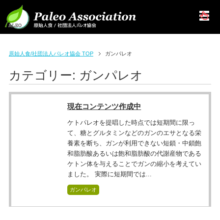
原始人食/社団法人パレオ協会 TOP
ガンパレオ
カテゴリー:
ガンパレオ
現在コンテンツ作成中
ケトパレオを提唱した時点では短期間に限っ
て、糖とグルタミンなどのガンのエサとなる栄
養素を断ち、ガンが利用できない短鎖・中鎖飽
和脂肪酸あるいは飽和脂肪酸の代謝産物である
ケトン体を与えることでガンの縮小を考えてい
ました。 実際に短期間では...
ガンパレオ