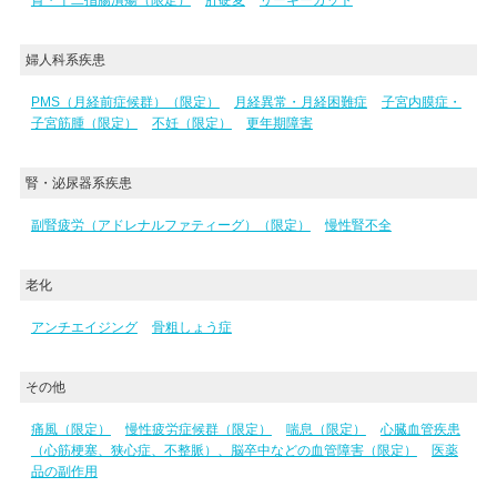
胃・十二指腸潰瘍（限定）
肝硬変
リーキーガット
婦人科系疾患
PMS（月経前症候群）（限定）
月経異常・月経困難症
子宮内膜症・
子宮筋腫（限定）
不妊（限定）
更年期障害
腎・泌尿器系疾患
副腎疲労（アドレナルファティーグ）（限定）
慢性腎不全
老化
アンチエイジング
骨粗しょう症
その他
痛風（限定）
慢性疲労症候群（限定）
喘息（限定）
心臓血管疾患
（心筋梗塞、狭心症、不整脈）、脳卒中などの血管障害（限定）
医薬
品の副作用