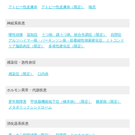
アトピー性皮膚炎
アトピー性皮膚炎（限定）
喘息
神経系疾患
慢性頭痛
認知症
うつ病、躁うつ病、統合失調症（限定）
自閉症
アルツハイマ―病・パーキンソン病・筋萎縮性側索硬化症、ミトコンド
リア脳筋肉症（限定）
多発性硬化症（限定）
感染症・急性炎症
感染症（限定）
口内炎
ホルモン異常・代謝疾患
更年期障害
甲状腺機能低下症（橋本病）（限定）
糖尿病（限定）
メタボリックシンドローム
消化器系疾患