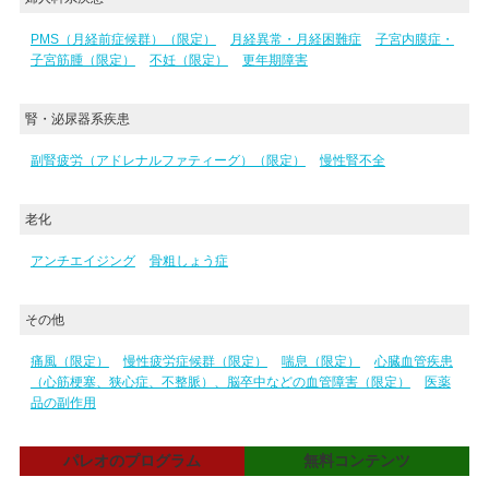
PMS（月経前症候群）（限定）
月経異常・月経困難症
子宮内膜症・
子宮筋腫（限定）
不妊（限定）
更年期障害
腎・泌尿器系疾患
副腎疲労（アドレナルファティーグ）（限定）
慢性腎不全
老化
アンチエイジング
骨粗しょう症
その他
痛風（限定）
慢性疲労症候群（限定）
喘息（限定）
心臓血管疾患
（心筋梗塞、狭心症、不整脈）、脳卒中などの血管障害（限定）
医薬
品の副作用
パレオのプログラム
無料コンテンツ