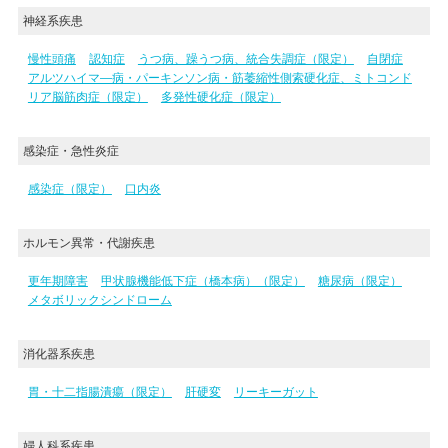
神経系疾患
慢性頭痛
認知症
うつ病、躁うつ病、統合失調症（限定）
自閉症
アルツハイマ―病・パーキンソン病・筋萎縮性側索硬化症、ミトコンド
リア脳筋肉症（限定）
多発性硬化症（限定）
感染症・急性炎症
感染症（限定）
口内炎
ホルモン異常・代謝疾患
更年期障害
甲状腺機能低下症（橋本病）（限定）
糖尿病（限定）
メタボリックシンドローム
消化器系疾患
胃・十二指腸潰瘍（限定）
肝硬変
リーキーガット
婦人科系疾患