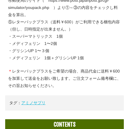
④郵便局のサイト（ https://www.post.japanpost.jp/cgi-
simulator/youpack.php ）より①～③の内容をチェックし料
金を算出。
⑤レターパックプラス（送料￥600）がご利用できる梱包内容
（但し、日時指定が出来ません。）
・スーパーマトリックス 1個
・メディフェリン 1〜2個
・グリシンUP 1〜３個
・メディフェリン 1個＋グリシンUP 1個
＊
レターパックプラスをご希望の場合、商品代金に送料￥600
を加算して送金をお願い致します。ご注文フォーム備考欄に、
その旨お知らせください。
タグ：
アミノサプリ
CONTENTS