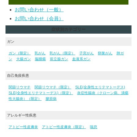
お問い合わせ（一般）
お問い合わせ（会員）
症状別カテゴリー
ガン
ガン（限定）
乳がん
乳がん（限定）
子宮がん
卵巣がん
肺ガ
ン
大腸ガン
脳腫瘍
前立腺ガン
血液系ガン
自己免疫疾患
関節リウマチ
関節リウマチ（限定）
SLE(全身性エリテマトーデス)
SLE(全身性エリテマトーデス)（限定）
炎症性腸炎（クローン病、潰瘍
性大腸炎）（限定）
膠原病
アレルギー性疾患
アトピー性皮膚炎
アトピー性皮膚炎（限定）
喘息