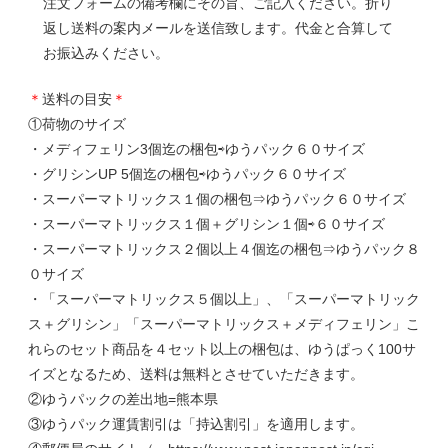
注文フォームの備考欄にその旨、ご記入ください。折り
返し送料の案内メールを送信致します。代金と合算して
お振込みください。
＊
送料の目安
＊
①荷物のサイズ
・メディフェリン3個迄の梱包⇨ゆうパック６０サイズ
・グリシンUP 5個迄の梱包⇨ゆうパック６０サイズ
・スーパーマトリックス１個の梱包⇒ゆうパック６０サイズ
・スーパーマトリックス１個＋グリシン１個⇨６０サイズ
・スーパーマトリックス２個以上４個迄の梱包⇒ゆうパック８
０サイズ
・「スーパーマトリックス５個以上」、「スーパーマトリック
ス＋グリシン」「スーパーマトリックス＋メディフェリン」こ
れらのセット商品を４セット以上の梱包は、ゆうぱっく100サ
イズとなるため、送料は無料とさせていただきます。
②ゆうパックの差出地=熊本県
③ゆうパック運賃割引は「持込割引」を適用します。