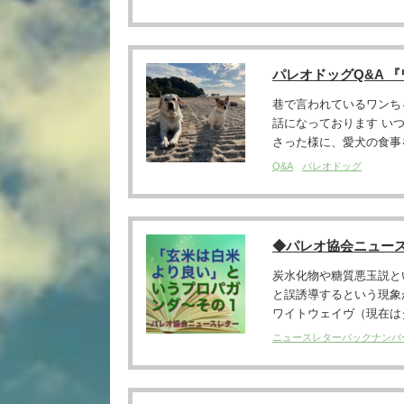
パレオドッグQ&A 
巷で言われているワンち
話になっております い
さった様に、愛犬の食事を
Q&A
パレオドッグ
◆パレオ協会ニュー
炭水化物や糖質悪玉説と
と誤誘導するという現象
ワイトウェイヴ（現在はダ
ニュースレターバックナンバ