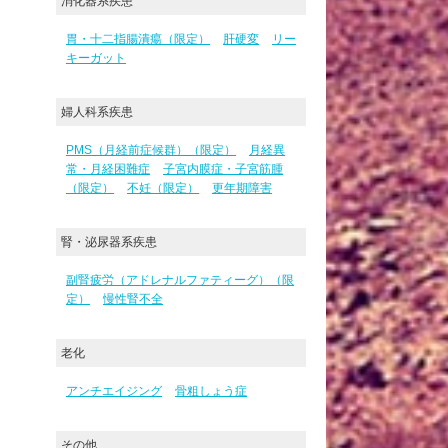
消化器系疾患
胃・十二指腸潰瘍（限定）
肝硬変
リー
キーガット
婦人科系疾患
PMS（月経前症候群）（限定）
月経異
常・月経困難症
子宮内膜症・子宮筋腫
（限定）
不妊（限定）
更年期障害
腎・泌尿器系疾患
副腎疲労（アドレナルファティーグ）（限
定）
慢性腎不全
老化
アンチエイジング
骨粗しょう症
その他