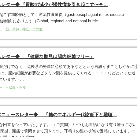
スレター◆ 『胃酸の減少が慢性病を引き起こす〜そ…
齢病として、逆流性食道炎（gastroesophageal reflux disease
あります（Global, regional and national burde...
ー
脳・精神・神経・その他
スレター◆ 『健康な胎児は腸内細菌フリー』
管だけでなく、免疫系の発達に必須であるなどという言説がまことしやかに
いは、腸内細菌が必要なビタミン類を提供してくれる・・・・などといった迷
ます。 ...
ー
甲状腺・免疫
学ニュースレター◆ 『糖のエネルギー代謝低下と難聴…
な回答をシェアいたします。 （ご質問） いつもお世話になり有り難うござい
耳閉感、頭痛で質問させて頂きます。耳鳴りの酷い状態で困惑しています。一