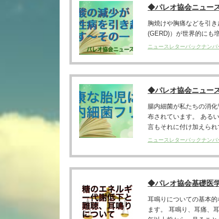
◆パレオ協会ニュー
胸焼けや胸痛などを引き起こす加
(GERD)）が世界的にも増加傾向に
ニュースレターバックナンバ
◆パレオ協会ニュー
腸内細菌が私たちの消化
布されています。 ある
言もそれに付け加えられてい
ニュースレターバックナンバ
◆パレオ協会基礎医
耳鳴りについての基本的
ます。 耳鳴り、耳痛、