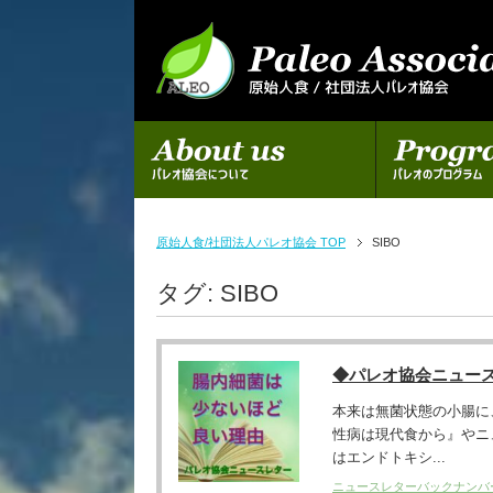
初めての方へ
パレオのプログラム
原始人食/社団法人パレオ協会 TOP
SIBO
タグ:
SIBO
◆パレオ協会ニュー
本来は無菌状態の小腸に
性病は現代食から』やニュース
はエンドトキシ...
ニュースレターバックナンバ