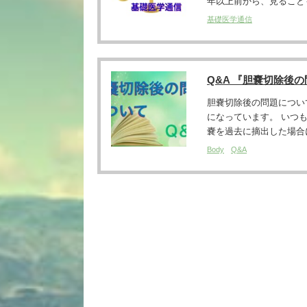
年以上前から、見ることも
基礎医学通信
Q&A 『胆嚢切除後
胆嚢切除後の問題につい
になっています。 いつ
嚢を過去に摘出した場合に
Body
Q&A