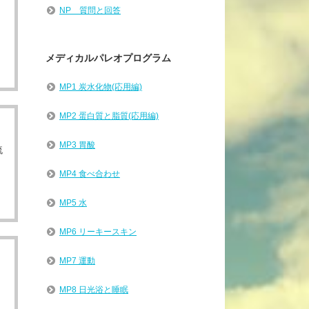
NP 質問と回答
メディカルパレオプログラム
MP1 炭水化物(応用編)
MP2 蛋白質と脂質(応用編)
MP3 胃酸
流
MP4 食べ合わせ
MP5 水
MP6 リーキースキン
MP7 運動
MP8 日光浴と睡眠