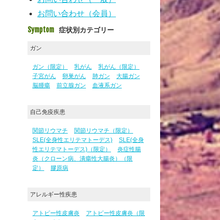
お問い合わせ（会員）
Symptom
症状別カテゴリー
ガン
ガン（限定）
乳がん
乳がん（限定）
子宮がん
卵巣がん
肺ガン
大腸ガン
脳腫瘍
前立腺ガン
血液系ガン
自己免疫疾患
関節リウマチ
関節リウマチ（限定）
SLE(全身性エリテマトーデス)
SLE(全身
性エリテマトーデス)（限定）
炎症性腸
炎（クローン病、潰瘍性大腸炎）（限
定）
膠原病
アレルギー性疾患
アトピー性皮膚炎
アトピー性皮膚炎（限