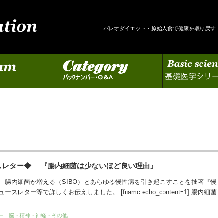
パレオダイエット・原始人食で健康を取り戻す
カテゴリー
基礎医学シリーズの更新
スレター◆ 『腸内細菌は少ないほど良い理由』
、腸内細菌が増える（SIBO）とあらゆる慢性病を引き起こすことを拙著『慢
レター等で詳しくお伝えしました。 [fuamc echo_content=1] 腸内細菌
ー
脳・精神・神経・その他