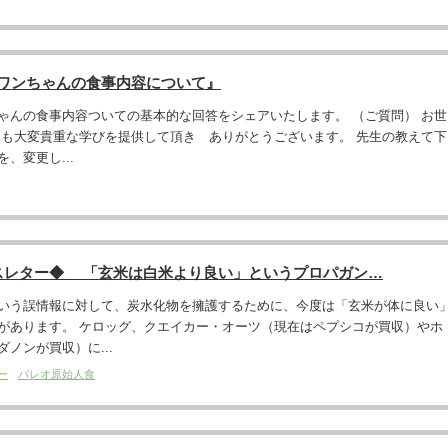
『ワンちゃんの食事内容について』
ゃんの食事内容ついての基本的な回答をシェアいたします。 （ご質問） お世
つも大変貴重な学びを提供して頂き ありがとうございます。 先生の教えて下
、変更し...
スレター◆ 「玄米は白米より良い」というプロパガン…
いう誤情報に対して、炭水化物を擁護するために、今度は「玄米が体に良い
があります。 ケロッグ、クエイカー・オーツ（現在はペプシコが買収）やホ
ノンが買収）に...
ー
パレオ原始人食