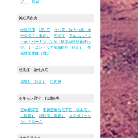
定）
喘息
神経系疾患
慢性頭痛
認知症
うつ病、躁うつ病、統
合失調症（限定）
自閉症
アルツハイマ
―病・パーキンソン病・筋萎縮性側索硬化
症、ミトコンドリア脳筋肉症（限定）
多
発性硬化症（限定）
感染症・急性炎症
感染症（限定）
口内炎
ホルモン異常・代謝疾患
更年期障害
甲状腺機能低下症（橋本病）
（限定）
糖尿病（限定）
メタボリック
シンドローム