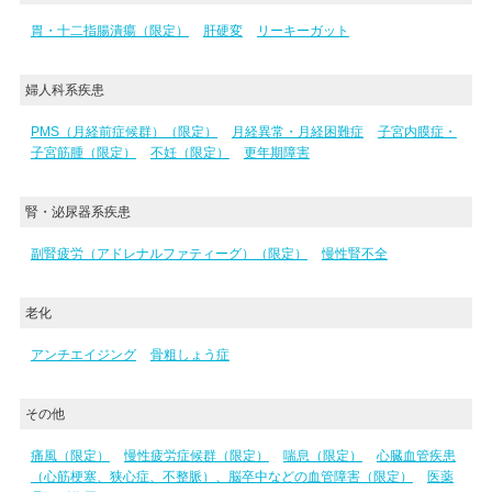
胃・十二指腸潰瘍（限定）
肝硬変
リーキーガット
婦人科系疾患
PMS（月経前症候群）（限定）
月経異常・月経困難症
子宮内膜症・
子宮筋腫（限定）
不妊（限定）
更年期障害
腎・泌尿器系疾患
副腎疲労（アドレナルファティーグ）（限定）
慢性腎不全
老化
アンチエイジング
骨粗しょう症
その他
痛風（限定）
慢性疲労症候群（限定）
喘息（限定）
心臓血管疾患
（心筋梗塞、狭心症、不整脈）、脳卒中などの血管障害（限定）
医薬