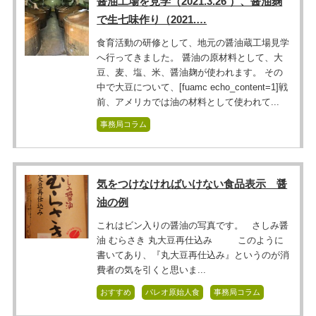
醤油工場を見学（2021.3.26 ）、醤油麹
で生七味作り（2021.…
食育活動の研修として、地元の醤油蔵工場見学
へ行ってきました。 醤油の原材料として、大
豆、麦、塩、米、醤油麹が使われます。 その
中で大豆について、[fuamc echo_content=1]戦
前、アメリカでは油の材料として使われて...
事務局コラム
気をつけなければいけない食品表示 醤
油の例
これはビン入りの醤油の写真です。 さしみ醤
油 むらさき 丸大豆再仕込み このように
書いてあり、『丸大豆再仕込み』というのが消
費者の気を引くと思いま...
おすすめ
パレオ原始人食
事務局コラム