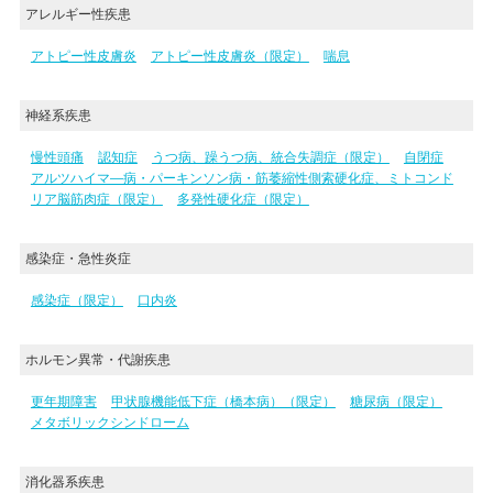
アレルギー性疾患
アトピー性皮膚炎
アトピー性皮膚炎（限定）
喘息
神経系疾患
慢性頭痛
認知症
うつ病、躁うつ病、統合失調症（限定）
自閉症
アルツハイマ―病・パーキンソン病・筋萎縮性側索硬化症、ミトコンド
リア脳筋肉症（限定）
多発性硬化症（限定）
感染症・急性炎症
感染症（限定）
口内炎
ホルモン異常・代謝疾患
更年期障害
甲状腺機能低下症（橋本病）（限定）
糖尿病（限定）
メタボリックシンドローム
消化器系疾患