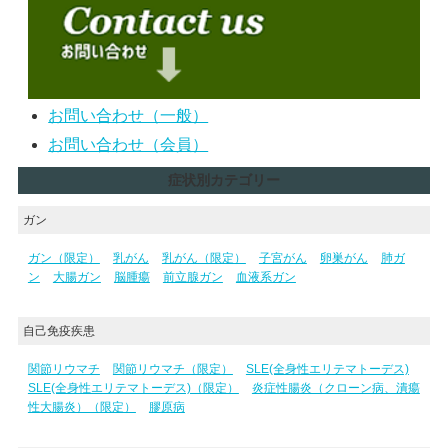
お問い合わせ（一般）
お問い合わせ（会員）
症状別カテゴリー
ガン
ガン（限定）
乳がん
乳がん（限定）
子宮がん
卵巣がん
肺ガ
ン
大腸ガン
脳腫瘍
前立腺ガン
血液系ガン
自己免疫疾患
関節リウマチ
関節リウマチ（限定）
SLE(全身性エリテマトーデス)
SLE(全身性エリテマトーデス)（限定）
炎症性腸炎（クローン病、潰瘍
性大腸炎）（限定）
膠原病