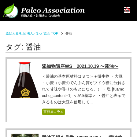
原始人食/社団法人パレオ協会 TOP
醤油
タグ:
醤油
添加物講座WS 2021.10.19 〜醤油〜
＜醤油の基本原材料は３つ＞＋微生物 ・大豆
・小麦（小麦のでんぷん質がブドウ糖に分解さ
れて甘味や香りのもとになる。） ・塩 [fuamc
echo_content=1] ＜JAS基準＞ ・醤油と表示で
きるものは大豆を使用して...
事務局コラム