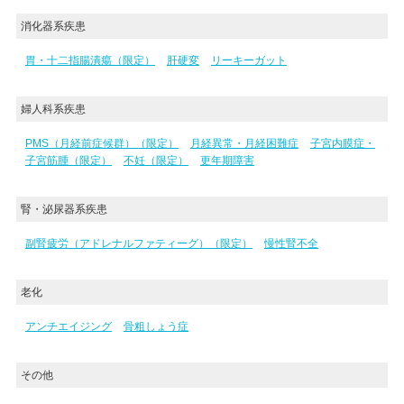
消化器系疾患
胃・十二指腸潰瘍（限定）
肝硬変
リーキーガット
婦人科系疾患
PMS（月経前症候群）（限定）
月経異常・月経困難症
子宮内膜症・
子宮筋腫（限定）
不妊（限定）
更年期障害
腎・泌尿器系疾患
副腎疲労（アドレナルファティーグ）（限定）
慢性腎不全
老化
アンチエイジング
骨粗しょう症
その他