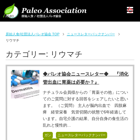
原始人食/社団法人パレオ協会 TOP
ニュースレターバックナンバー
リウマチ
カテゴリー:
リウマチ
◆パレオ協会ニュースレター◆ 『消化
管出血に胃薬は必要か？』
ナチュラル会員様からの「胃薬その他」につい
てのご質問に対する回答をシェアしたいと思い
ます。 （ご質問） 主人が脳内出血で 四肢麻
痺 経管栄養 気管切開の状態で6年経過して
います。自宅介護の結果、自分自身の食生活の
乱れと慢性的...
ガン
ニュースレターバックナンバー