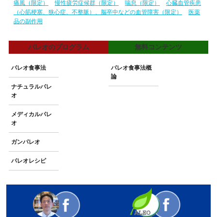
痛風（限定）
慢性疲労症候群（限定）
喘息（限定）
心臓血管疾患
（心筋梗塞、狭心症、不整脈）、脳卒中などの血管障害（限定）
医薬
品の副作用
パレオのプログラム
無料コンテンツ
パレオ食事法
パレオ食事法概
論
ナチュラルパレ
オ
メディカルパレ
オ
ガンパレオ
パレオレシピ