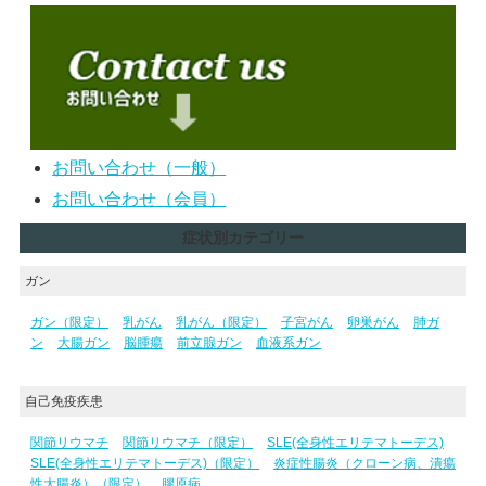
お問い合わせ（一般）
お問い合わせ（会員）
症状別カテゴリー
ガン
ガン（限定）
乳がん
乳がん（限定）
子宮がん
卵巣がん
肺ガ
ン
大腸ガン
脳腫瘍
前立腺ガン
血液系ガン
自己免疫疾患
関節リウマチ
関節リウマチ（限定）
SLE(全身性エリテマトーデス)
SLE(全身性エリテマトーデス)（限定）
炎症性腸炎（クローン病、潰瘍
性大腸炎）（限定）
膠原病