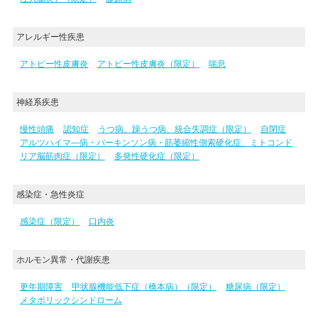
アレルギー性疾患
アトピー性皮膚炎
アトピー性皮膚炎（限定）
喘息
神経系疾患
慢性頭痛
認知症
うつ病、躁うつ病、統合失調症（限定）
自閉症
アルツハイマ―病・パーキンソン病・筋萎縮性側索硬化症、ミトコンド
リア脳筋肉症（限定）
多発性硬化症（限定）
感染症・急性炎症
感染症（限定）
口内炎
ホルモン異常・代謝疾患
更年期障害
甲状腺機能低下症（橋本病）（限定）
糖尿病（限定）
メタボリックシンドローム