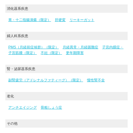
消化器系疾患
胃・十二指腸潰瘍（限定）
肝硬変
リーキーガット
婦人科系疾患
PMS（月経前症候群）（限定）
月経異常・月経困難症
子宮内膜症・
子宮筋腫（限定）
不妊（限定）
更年期障害
腎・泌尿器系疾患
副腎疲労（アドレナルファティーグ）（限定）
慢性腎不全
老化
アンチエイジング
骨粗しょう症
その他