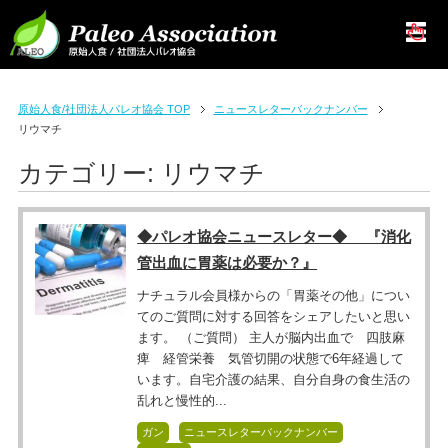
原始人食/社団法人パレオ協会 TOP
ニュースレターバックナンバー
リウマチ
カテゴリー:
リウマチ
◆パレオ協会ニュースレター◆ 『消化
管出血に胃薬は必要か？』
ナチュラル会員様からの「胃薬その他」につい
てのご質問に対する回答をシェアしたいと思い
ます。 （ご質問） 主人が脳内出血で 四肢麻
痺 経管栄養 気管切開の状態で6年経過して
います。自宅介護の結果、自分自身の食生活の
乱れと慢性的...
ガン
ニュースレターバックナンバー