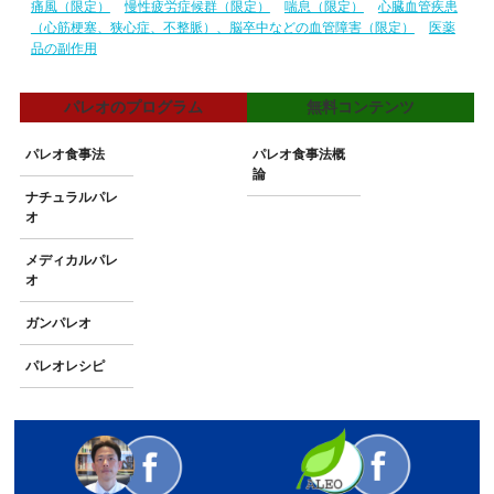
痛風（限定）
慢性疲労症候群（限定）
喘息（限定）
心臓血管疾患
（心筋梗塞、狭心症、不整脈）、脳卒中などの血管障害（限定）
医薬
品の副作用
パレオのプログラム
無料コンテンツ
パレオ食事法
パレオ食事法概
論
ナチュラルパレ
オ
メディカルパレ
オ
ガンパレオ
パレオレシピ