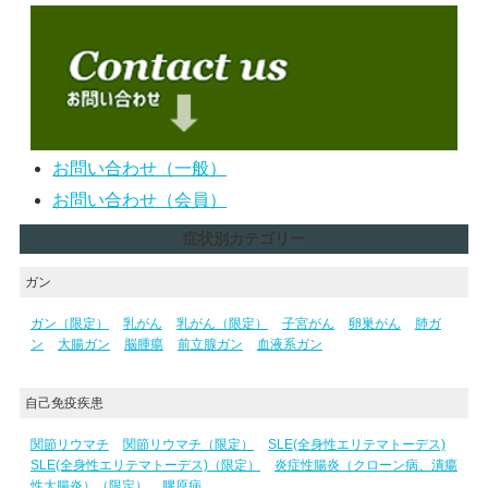
お問い合わせ（一般）
お問い合わせ（会員）
症状別カテゴリー
ガン
ガン（限定）
乳がん
乳がん（限定）
子宮がん
卵巣がん
肺ガ
ン
大腸ガン
脳腫瘍
前立腺ガン
血液系ガン
自己免疫疾患
関節リウマチ
関節リウマチ（限定）
SLE(全身性エリテマトーデス)
SLE(全身性エリテマトーデス)（限定）
炎症性腸炎（クローン病、潰瘍
性大腸炎）（限定）
膠原病