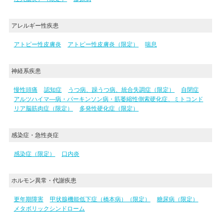
アレルギー性疾患
アトピー性皮膚炎
アトピー性皮膚炎（限定）
喘息
神経系疾患
慢性頭痛
認知症
うつ病、躁うつ病、統合失調症（限定）
自閉症
アルツハイマ―病・パーキンソン病・筋萎縮性側索硬化症、ミトコンド
リア脳筋肉症（限定）
多発性硬化症（限定）
感染症・急性炎症
感染症（限定）
口内炎
ホルモン異常・代謝疾患
更年期障害
甲状腺機能低下症（橋本病）（限定）
糖尿病（限定）
メタボリックシンドローム