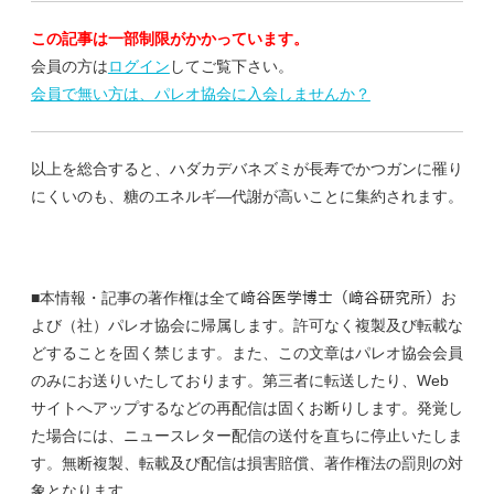
この記事は一部制限がかかっています。
会員の方は
ログイン
してご覧下さい。
会員で無い方は、パレオ協会に入会しませんか？
以上を総合すると、ハダカデバネズミが長寿でかつガンに罹り
にくいのも、糖のエネルギ―代謝が高いことに集約されます。
■本情報・記事の著作権は全て﨑谷医学博士（﨑谷研究所）お
よび（社）パレオ協会に帰属します。許可なく複製及び転載な
どすることを固く禁じます。また、この文章はパレオ協会会員
のみにお送りいたしております。第三者に転送したり、Web
サイトへアップするなどの再配信は固くお断りします。発覚し
た場合には、ニュースレター配信の送付を直ちに停止いたしま
す。無断複製、転載及び配信は損害賠償、著作権法の罰則の対
象となります。