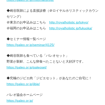
◆崎谷医師による直接診療（＠ロイヤルホリスティックカウン
セリング）
＠東京のお申込みはこちら
http://royalholistic.jp/tokyo/
＠福岡のお申込みはこちら
http://royalholistic.jp/fukuoka/
◆セミナー情報一覧ページ
https://paleo.or.jp/seminar/4125/
◆崎谷医師も食べている「パレオセット」
野菜が新鮮、こんな卵食べたことないと大好評です。
https://paleo.or.jp/paleoset/
◆究極のジビエ肉「ジビエセット」があなたのご自宅に！
https://paleo.or.jp/jibie/
パレオ協会ホームページ
https://paleo.or.jp/