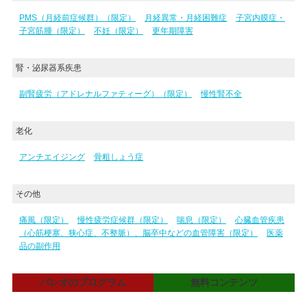
PMS（月経前症候群）（限定）
月経異常・月経困難症
子宮内膜症・
子宮筋腫（限定）
不妊（限定）
更年期障害
腎・泌尿器系疾患
副腎疲労（アドレナルファティーグ）（限定）
慢性腎不全
老化
アンチエイジング
骨粗しょう症
その他
痛風（限定）
慢性疲労症候群（限定）
喘息（限定）
心臓血管疾患
（心筋梗塞、狭心症、不整脈）、脳卒中などの血管障害（限定）
医薬
品の副作用
パレオのプログラム
無料コンテンツ