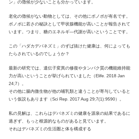
ン」の徴候が少ないことも分かっています。
老化の徴候がない動物としては、その他にボノボが有名です。
ボノボに若さの秘訣として甲状腺機能が高いことが報告されて
います。つまり、糖のエネルギ―代謝が高いということです。
この「ハダカデバネズミ」のずば抜けた健康は、何によっても
たらされているのでしょうか？
最新の研究では、遺伝子変異の修復やタンパク質の機能維持能
力が高いということが挙げられていました（Elife. 2018 Jan
24;7）。
その他に腸内微生物が他の哺乳類と違うことが寄与していると
いう仮説もあります（Sci Rep. 2017 Aug 29;7(1):9590）。
私の見解は、これらはデバネズミの健康を源泉の結果であるに
過ぎず、もっと根源的なものがあると見ています。
それはデバネズミの生活圏と体を構成する