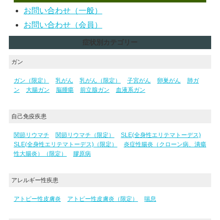
お問い合わせ（一般）
お問い合わせ（会員）
症状別カテゴリー
ガン
ガン（限定）
乳がん
乳がん（限定）
子宮がん
卵巣がん
肺ガ
ン
大腸ガン
脳腫瘍
前立腺ガン
血液系ガン
自己免疫疾患
関節リウマチ
関節リウマチ（限定）
SLE(全身性エリテマトーデス)
SLE(全身性エリテマトーデス)（限定）
炎症性腸炎（クローン病、潰瘍
性大腸炎）（限定）
膠原病
アレルギー性疾患
アトピー性皮膚炎
アトピー性皮膚炎（限定）
喘息