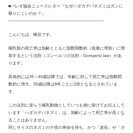
■パレオ協会ニュースレター『なぜハダカデバネズミはガンに
罹りにくいのか？』
────────────────────────────────
こんにちは、崎谷です。
哺乳類の死亡率は加齢とともに指数関数的（急激に増加）に増
加するという法則（ゴンペルツの法則：Gompertz law）があ
ります。
具体的には35～40歳以降では、年齢に対して死亡率は指数関
数的に増大。35歳以降は8年ごとに2倍となるとされていま
す。
この法則に逆らう哺乳動物としていつも例に挙げてお伝えして
います「ハダカデバネズミ」は、加齢によって死亡率が高くな
ることはありません。
同じサイズのネズミの十倍の寿命を持ち、かつ「老化」や「ガ