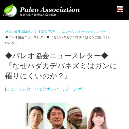
原始人食/社団法人パレオ協会 TOP
ニュースレターバックナンバー
◆パレオ協会ニュースレター◆ 『なぜハダカデバネズミはガンに罹りにく
いのか？』
◆パレオ協会ニュースレター◆
『なぜハダカデバネズミはガンに
罹りにくいのか？』
[
ニュースレターバックナンバー
,
プーファ
]