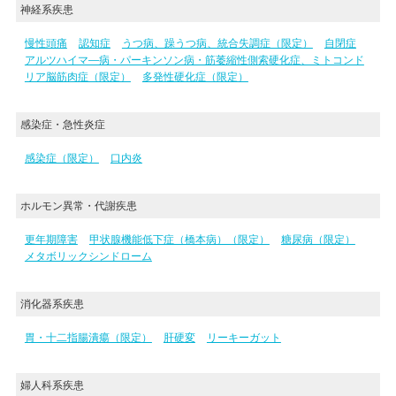
神経系疾患
慢性頭痛
認知症
うつ病、躁うつ病、統合失調症（限定）
自閉症
アルツハイマ―病・パーキンソン病・筋萎縮性側索硬化症、ミトコンド
リア脳筋肉症（限定）
多発性硬化症（限定）
感染症・急性炎症
感染症（限定）
口内炎
ホルモン異常・代謝疾患
更年期障害
甲状腺機能低下症（橋本病）（限定）
糖尿病（限定）
メタボリックシンドローム
消化器系疾患
胃・十二指腸潰瘍（限定）
肝硬変
リーキーガット
婦人科系疾患