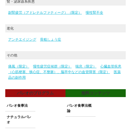
腎・泌尿器系疾患
副腎疲労（アドレナルファティーグ）（限定）
慢性腎不全
老化
アンチエイジング
骨粗しょう症
その他
痛風（限定）
慢性疲労症候群（限定）
喘息（限定）
心臓血管疾患
（心筋梗塞、狭心症、不整脈）、脳卒中などの血管障害（限定）
医薬
品の副作用
パレオのプログラム
無料コンテンツ
パレオ食事法
パレオ食事法概
論
ナチュラルパレ
オ