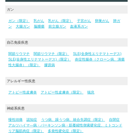
ガン
ガン（限定）
乳がん
乳がん（限定）
子宮がん
卵巣がん
肺ガ
ン
大腸ガン
脳腫瘍
前立腺ガン
血液系ガン
自己免疫疾患
関節リウマチ
関節リウマチ（限定）
SLE(全身性エリテマトーデス)
SLE(全身性エリテマトーデス)（限定）
炎症性腸炎（クローン病、潰瘍
性大腸炎）（限定）
膠原病
アレルギー性疾患
アトピー性皮膚炎
アトピー性皮膚炎（限定）
喘息
神経系疾患
慢性頭痛
認知症
うつ病、躁うつ病、統合失調症（限定）
自閉症
アルツハイマ―病・パーキンソン病・筋萎縮性側索硬化症、ミトコンド
リア脳筋肉症（限定）
多発性硬化症（限定）