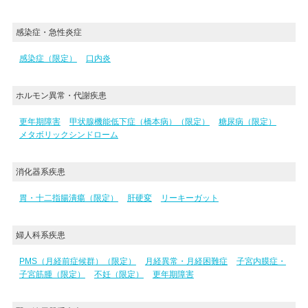
感染症・急性炎症
感染症（限定）
口内炎
ホルモン異常・代謝疾患
更年期障害
甲状腺機能低下症（橋本病）（限定）
糖尿病（限定）
メタボリックシンドローム
消化器系疾患
胃・十二指腸潰瘍（限定）
肝硬変
リーキーガット
婦人科系疾患
PMS（月経前症候群）（限定）
月経異常・月経困難症
子宮内膜症・
子宮筋腫（限定）
不妊（限定）
更年期障害