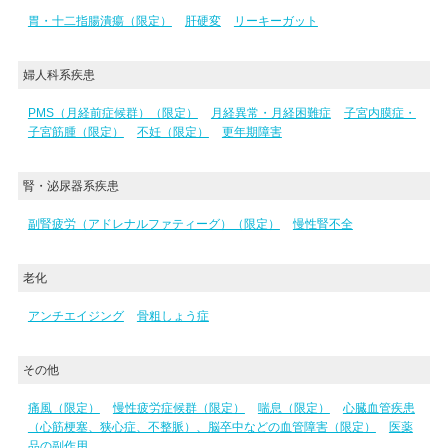
胃・十二指腸潰瘍（限定）
肝硬変
リーキーガット
婦人科系疾患
PMS（月経前症候群）（限定）
月経異常・月経困難症
子宮内膜症・
子宮筋腫（限定）
不妊（限定）
更年期障害
腎・泌尿器系疾患
副腎疲労（アドレナルファティーグ）（限定）
慢性腎不全
老化
アンチエイジング
骨粗しょう症
その他
痛風（限定）
慢性疲労症候群（限定）
喘息（限定）
心臓血管疾患
（心筋梗塞、狭心症、不整脈）、脳卒中などの血管障害（限定）
医薬
品の副作用