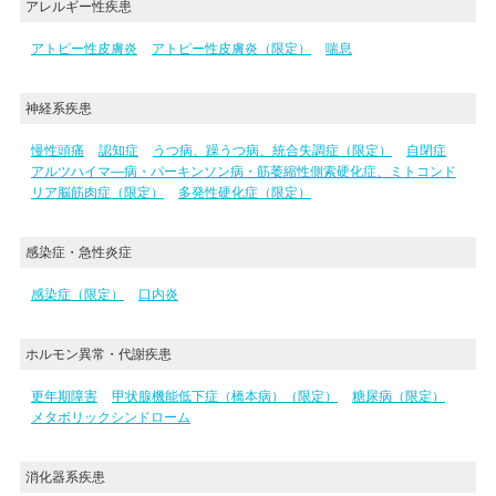
アレルギー性疾患
アトピー性皮膚炎
アトピー性皮膚炎（限定）
喘息
神経系疾患
慢性頭痛
認知症
うつ病、躁うつ病、統合失調症（限定）
自閉症
アルツハイマ―病・パーキンソン病・筋萎縮性側索硬化症、ミトコンド
リア脳筋肉症（限定）
多発性硬化症（限定）
感染症・急性炎症
感染症（限定）
口内炎
ホルモン異常・代謝疾患
更年期障害
甲状腺機能低下症（橋本病）（限定）
糖尿病（限定）
メタボリックシンドローム
消化器系疾患