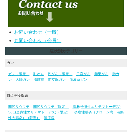
お問い合わせ（一般）
お問い合わせ（会員）
症状別カテゴリー
ガン
ガン（限定）
乳がん
乳がん（限定）
子宮がん
卵巣がん
肺ガ
ン
大腸ガン
脳腫瘍
前立腺ガン
血液系ガン
自己免疫疾患
関節リウマチ
関節リウマチ（限定）
SLE(全身性エリテマトーデス)
SLE(全身性エリテマトーデス)（限定）
炎症性腸炎（クローン病、潰瘍
性大腸炎）（限定）
膠原病