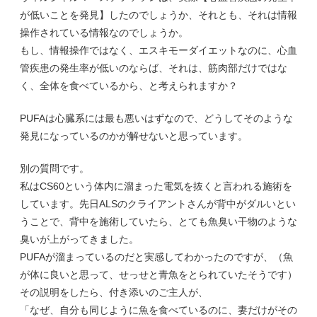
が低いことを発見】したのでしょうか、それとも、それは情報
操作されている情報なのでしょうか。
もし、情報操作ではなく、エスキモーダイエットなのに、心血
管疾患の発生率が低いのならば、それは、筋肉部だけではな
く、全体を食べているから、と考えられますか？
PUFAは心臓系には最も悪いはずなので、どうしてそのような
発見になっているのかが解せないと思っています。
別の質問です。
私はCS60という体内に溜まった電気を抜くと言われる施術を
しています。先日ALSのクライアントさんが背中がダルいとい
うことで、背中を施術していたら、とても魚臭い干物のような
臭いが上がってきました。
PUFAが溜まっているのだと実感してわかったのですが、（魚
が体に良いと思って、せっせと青魚をとられていたそうです）
その説明をしたら、付き添いのご主人が、
「なぜ、自分も同じように魚を食べているのに、妻だけがその