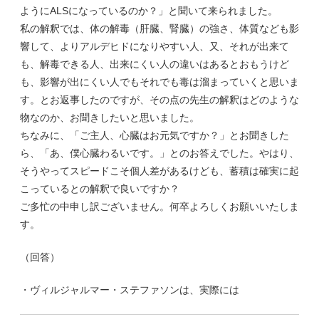
ようにALSになっているのか？」と聞いて来られました。
私の解釈では、体の解毒（肝臓、腎臓）の強さ、体質なども影
響して、よりアルデヒドになりやすい人、又、それが出来て
も、解毒できる人、出来にくい人の違いはあるとおもうけど
も、影響が出にくい人でもそれでも毒は溜まっていくと思いま
す。とお返事したのですが、その点の先生の解釈はどのような
物なのか、お聞きしたいと思いました。
ちなみに、「ご主人、心臓はお元気ですか？」とお聞きした
ら、「あ、僕心臓わるいです。」とのお答えでした。やはり、
そうやってスピードこそ個人差があるけども、蓄積は確実に起
こっているとの解釈で良いですか？
ご多忙の中申し訳ございません。何卒よろしくお願いいたしま
す。
（回答）
・ヴィルジャルマー・ステファソンは、実際には