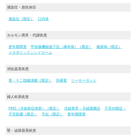
感染症・急性炎症
感染症（限定）
口内炎
ホルモン異常・代謝疾患
更年期障害
甲状腺機能低下症（橋本病）（限定）
糖尿病（限定）
メタボリックシンドローム
消化器系疾患
胃・十二指腸潰瘍（限定）
肝硬変
リーキーガット
婦人科系疾患
PMS（月経前症候群）（限定）
月経異常・月経困難症
子宮内膜症・
子宮筋腫（限定）
不妊（限定）
更年期障害
腎・泌尿器系疾患