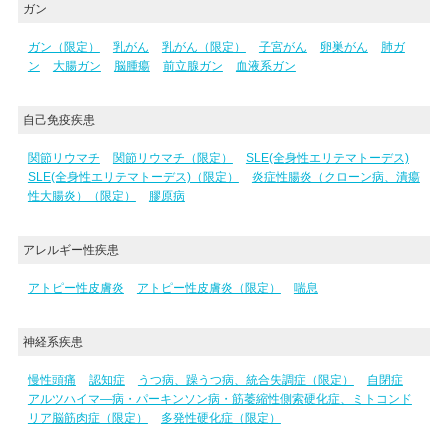
ガン
ガン（限定）
乳がん
乳がん（限定）
子宮がん
卵巣がん
肺ガ
ン
大腸ガン
脳腫瘍
前立腺ガン
血液系ガン
自己免疫疾患
関節リウマチ
関節リウマチ（限定）
SLE(全身性エリテマトーデス)
SLE(全身性エリテマトーデス)（限定）
炎症性腸炎（クローン病、潰瘍
性大腸炎）（限定）
膠原病
アレルギー性疾患
アトピー性皮膚炎
アトピー性皮膚炎（限定）
喘息
神経系疾患
慢性頭痛
認知症
うつ病、躁うつ病、統合失調症（限定）
自閉症
アルツハイマ―病・パーキンソン病・筋萎縮性側索硬化症、ミトコンド
リア脳筋肉症（限定）
多発性硬化症（限定）