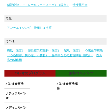
副腎疲労（アドレナルファティーグ）（限定）
慢性腎不全
老化
アンチエイジング
骨粗しょう症
その他
痛風（限定）
慢性疲労症候群（限定）
喘息（限定）
心臓血管疾患
（心筋梗塞、狭心症、不整脈）、脳卒中などの血管障害（限定）
医薬
品の副作用
パレオのプログラム
無料コンテンツ
パレオ食事法
パレオ食事法概
論
ナチュラルパレ
オ
メディカルパレ