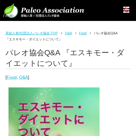
原始人食/社団法人パレオ協会 TOP
Q&A
Food
パレオ協会Q&A
『エスキモー・ダイエットについて』
パレオ協会Q&A 『エスキモー・ダ
イエットについて』
[
Food
,
Q&A
]