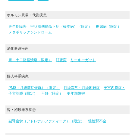
ホルモン異常・代謝疾患
更年期障害
甲状腺機能低下症（橋本病）（限定）
糖尿病（限定）
メタボリックシンドローム
消化器系疾患
胃・十二指腸潰瘍（限定）
肝硬変
リーキーガット
婦人科系疾患
PMS（月経前症候群）（限定）
月経異常・月経困難症
子宮内膜症・
子宮筋腫（限定）
不妊（限定）
更年期障害
腎・泌尿器系疾患
副腎疲労（アドレナルファティーグ）（限定）
慢性腎不全