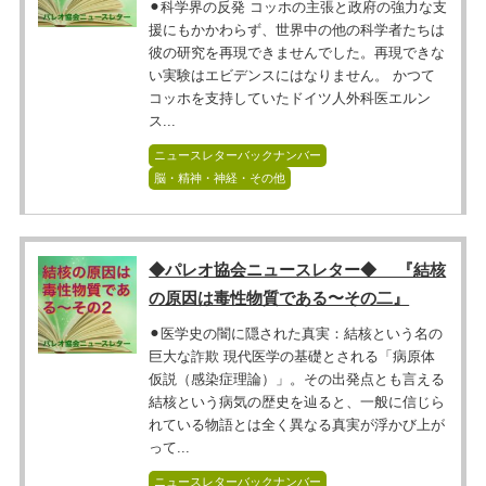
⚫︎科学界の反発 コッホの主張と政府の強力な支
援にもかかわらず、世界中の他の科学者たちは
彼の研究を再現できませんでした。再現できな
い実験はエビデンスにはなりません。 かつて
コッホを支持していたドイツ人外科医エルン
ス...
ニュースレターバックナンバー
脳・精神・神経・その他
◆パレオ協会ニュースレター◆ 『結核
の原因は毒性物質である〜その二』
⚫︎医学史の闇に隠された真実：結核という名の
巨大な詐欺 現代医学の基礎とされる「病原体
仮説（感染症理論）」。その出発点とも言える
結核という病気の歴史を辿ると、一般に信じら
れている物語とは全く異なる真実が浮かび上が
って...
ニュースレターバックナンバー