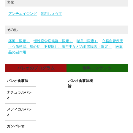
老化
アンチエイジング
骨粗しょう症
その他
痛風（限定）
慢性疲労症候群（限定）
喘息（限定）
心臓血管疾患
（心筋梗塞、狭心症、不整脈）、脳卒中などの血管障害（限定）
医薬
品の副作用
パレオのプログラム
無料コンテンツ
パレオ食事法
パレオ食事法概
論
ナチュラルパレ
オ
メディカルパレ
オ
ガンパレオ