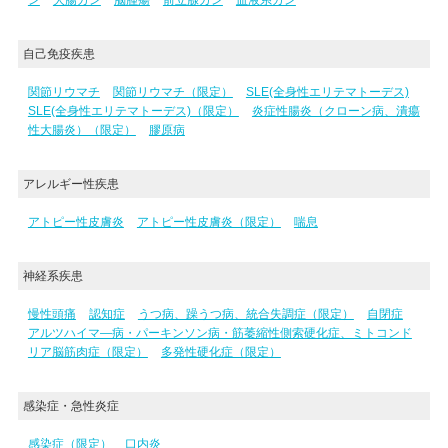
自己免疫疾患
関節リウマチ
関節リウマチ（限定）
SLE(全身性エリテマトーデス)
SLE(全身性エリテマトーデス)（限定）
炎症性腸炎（クローン病、潰瘍
性大腸炎）（限定）
膠原病
アレルギー性疾患
アトピー性皮膚炎
アトピー性皮膚炎（限定）
喘息
神経系疾患
慢性頭痛
認知症
うつ病、躁うつ病、統合失調症（限定）
自閉症
アルツハイマ―病・パーキンソン病・筋萎縮性側索硬化症、ミトコンド
リア脳筋肉症（限定）
多発性硬化症（限定）
感染症・急性炎症
感染症（限定）
口内炎