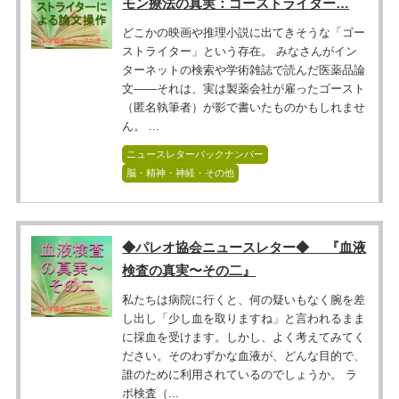
モン療法の真実：ゴーストライター…
どこかの映画や推理小説に出てきそうな「ゴー
ストライター」という存在。 みなさんがイン
ターネットの検索や学術雑誌で読んだ医薬品論
文――それは、実は製薬会社が雇ったゴースト
（匿名執筆者）が影で書いたものかもしれませ
ん。 ...
ニュースレターバックナンバー
脳・精神・神経・その他
◆パレオ協会ニュースレター◆ 『血液
検査の真実〜その二』
私たちは病院に行くと、何の疑いもなく腕を差
し出し「少し血を取りますね」と言われるまま
に採血を受けます。しかし、よく考えてみてく
ださい。そのわずかな血液が、どんな目的で、
誰のために利用されているのでしょうか。 ラ
ボ検査（...