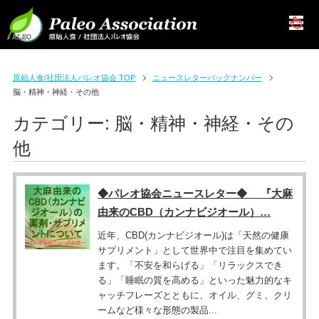
原始人食/社団法人パレオ協会 TOP
ニュースレターバックナンバー
脳・精神・神経・その他
カテゴリー:
脳・精神・神経・その
他
◆パレオ協会ニュースレター◆ 『大麻
由来のCBD（カンナビジオール）…
近年、CBD(カンナビジオール)は「天然の健康
サプリメント」として世界中で注目を集めてい
ます。「不安を和らげる」「リラックスでき
る」「睡眠の質を高める」といった魅力的なキ
ャッチフレーズとともに、オイル、グミ、クリ
ームなど様々な形態の製品...