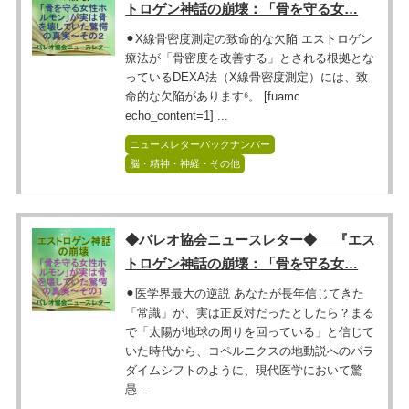
トロゲン神話の崩壊：「骨を守る女…
⚫︎X線骨密度測定の致命的な欠陥 エストロゲン
療法が「骨密度を改善する」とされる根拠とな
っているDEXA法（X線骨密度測定）には、致
命的な欠陥があります⁶。 [fuamc
echo_content=1] ...
ニュースレターバックナンバー
脳・精神・神経・その他
◆パレオ協会ニュースレター◆ 『エス
トロゲン神話の崩壊：「骨を守る女…
⚫︎医学界最大の逆説 あなたが長年信じてきた
「常識」が、実は正反対だったとしたら？まる
で「太陽が地球の周りを回っている」と信じて
いた時代から、コペルニクスの地動説へのパラ
ダイムシフトのように、現代医学において驚
愚...