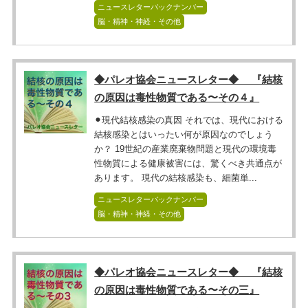
ニュースレターバックナンバー
脳・精神・神経・その他
◆パレオ協会ニュースレター◆ 『結核
の原因は毒性物質である〜その４』
⚫︎現代結核感染の真因 それでは、現代における
結核感染とはいったい何が原因なのでしょう
か？ 19世紀の産業廃棄物問題と現代の環境毒
性物質による健康被害には、驚くべき共通点が
あります。 現代の結核感染も、細菌単...
ニュースレターバックナンバー
脳・精神・神経・その他
◆パレオ協会ニュースレター◆ 『結核
の原因は毒性物質である〜その三』