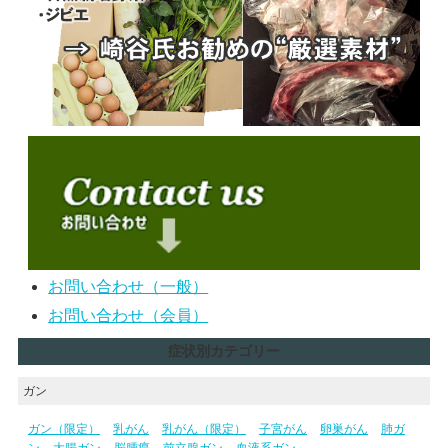
お問い合わせ（一般）
お問い合わせ（会員）
症状別カテゴリー
ガン
ガン（限定）
乳がん
乳がん（限定）
子宮がん
卵巣がん
肺ガ
ン
大腸ガン
脳腫瘍
前立腺ガン
血液系ガン