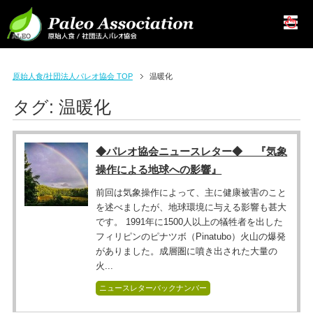
原始人食/社団法人パレオ協会 TOP
温暖化
タグ:
温暖化
◆パレオ協会ニュースレター◆ 『気象
操作による地球への影響』
前回は気象操作によって、主に健康被害のこと
を述べましたが、地球環境に与える影響も甚大
です。 1991年に1500人以上の犠牲者を出した
フィリピンのピナツボ（Pinatubo）火山の爆発
がありました。成層圏に噴き出された大量の
火...
ニュースレターバックナンバー