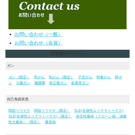
お問い合わせ（一般）
お問い合わせ（会員）
症状別カテゴリー
ガン
ガン（限定）
乳がん
乳がん（限定）
子宮がん
卵巣がん
肺ガ
ン
大腸ガン
脳腫瘍
前立腺ガン
血液系ガン
自己免疫疾患
関節リウマチ
関節リウマチ（限定）
SLE(全身性エリテマトーデス)
SLE(全身性エリテマトーデス)（限定）
炎症性腸炎（クローン病、潰瘍
性大腸炎）（限定）
膠原病