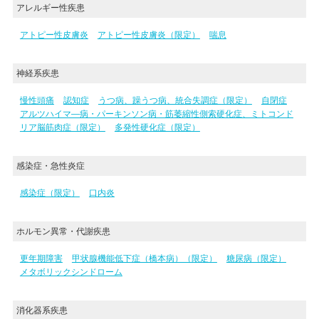
アレルギー性疾患
アトピー性皮膚炎
アトピー性皮膚炎（限定）
喘息
神経系疾患
慢性頭痛
認知症
うつ病、躁うつ病、統合失調症（限定）
自閉症
アルツハイマ―病・パーキンソン病・筋萎縮性側索硬化症、ミトコンド
リア脳筋肉症（限定）
多発性硬化症（限定）
感染症・急性炎症
感染症（限定）
口内炎
ホルモン異常・代謝疾患
更年期障害
甲状腺機能低下症（橋本病）（限定）
糖尿病（限定）
メタボリックシンドローム
消化器系疾患