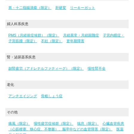
胃・十二指腸潰瘍（限定）
肝硬変
リーキーガット
婦人科系疾患
PMS（月経前症候群）（限定）
月経異常・月経困難症
子宮内膜症・
子宮筋腫（限定）
不妊（限定）
更年期障害
腎・泌尿器系疾患
副腎疲労（アドレナルファティーグ）（限定）
慢性腎不全
老化
アンチエイジング
骨粗しょう症
その他
痛風（限定）
慢性疲労症候群（限定）
喘息（限定）
心臓血管疾患
（心筋梗塞、狭心症、不整脈）、脳卒中などの血管障害（限定）
医薬