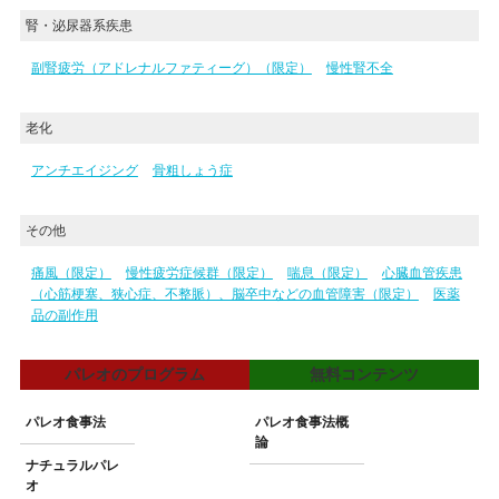
腎・泌尿器系疾患
副腎疲労（アドレナルファティーグ）（限定）
慢性腎不全
老化
アンチエイジング
骨粗しょう症
その他
痛風（限定）
慢性疲労症候群（限定）
喘息（限定）
心臓血管疾患
（心筋梗塞、狭心症、不整脈）、脳卒中などの血管障害（限定）
医薬
品の副作用
パレオのプログラム
無料コンテンツ
パレオ食事法
パレオ食事法概
論
ナチュラルパレ
オ