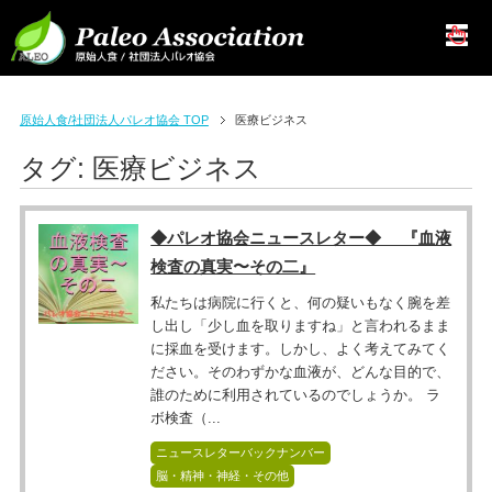
原始人食/社団法人パレオ協会 TOP
医療ビジネス
タグ:
医療ビジネス
◆パレオ協会ニュースレター◆ 『血液
検査の真実〜その二』
私たちは病院に行くと、何の疑いもなく腕を差
し出し「少し血を取りますね」と言われるまま
に採血を受けます。しかし、よく考えてみてく
ださい。そのわずかな血液が、どんな目的で、
誰のために利用されているのでしょうか。 ラ
ボ検査（...
ニュースレターバックナンバー
脳・精神・神経・その他