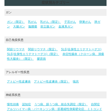
症状別カテゴリー
ガン
ガン（限定）
乳がん
乳がん（限定）
子宮がん
卵巣がん
肺ガ
ン
大腸ガン
脳腫瘍
前立腺ガン
血液系ガン
自己免疫疾患
関節リウマチ
関節リウマチ（限定）
SLE(全身性エリテマトーデス)
SLE(全身性エリテマトーデス)（限定）
炎症性腸炎（クローン病、潰瘍
性大腸炎）（限定）
膠原病
アレルギー性疾患
アトピー性皮膚炎
アトピー性皮膚炎（限定）
喘息
神経系疾患
慢性頭痛
認知症
うつ病、躁うつ病、統合失調症（限定）
自閉症
アルツハイマ―病・パーキンソン病・筋萎縮性側索硬化症、ミトコンド