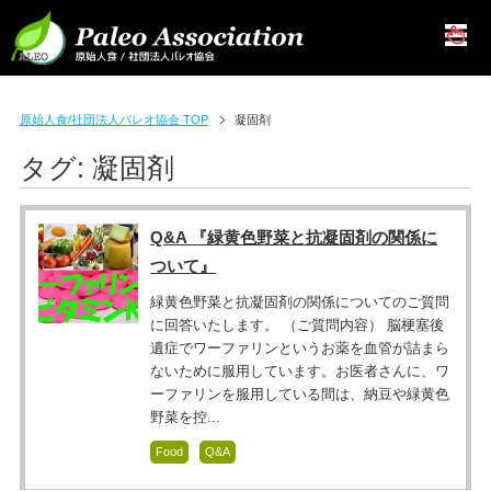
原始人食/社団法人パレオ協会 TOP
凝固剤
タグ:
凝固剤
Q&A 『緑黄色野菜と抗凝固剤の関係に
ついて』
緑黄色野菜と抗凝固剤の関係についてのご質問
に回答いたします。 （ご質問内容） 脳梗塞後
遺症でワーファリンというお薬を血管が詰まら
ないために服用しています。お医者さんに、ワ
ーファリンを服用している間は、納豆や緑黄色
野菜を控...
Food
Q&A