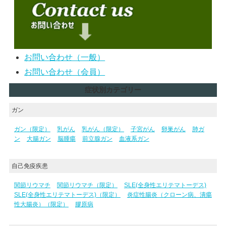
お問い合わせ（一般）
お問い合わせ（会員）
症状別カテゴリー
ガン
ガン（限定）
乳がん
乳がん（限定）
子宮がん
卵巣がん
肺ガ
ン
大腸ガン
脳腫瘍
前立腺ガン
血液系ガン
自己免疫疾患
関節リウマチ
関節リウマチ（限定）
SLE(全身性エリテマトーデス)
SLE(全身性エリテマトーデス)（限定）
炎症性腸炎（クローン病、潰瘍
性大腸炎）（限定）
膠原病