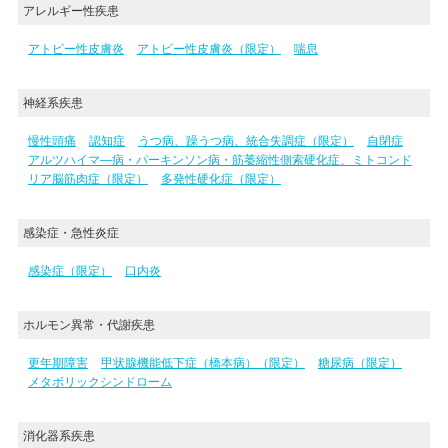
アレルギー性疾患
アトピー性皮膚炎
アトピー性皮膚炎（限定）
喘息
神経系疾患
慢性頭痛
認知症
うつ病、躁うつ病、統合失調症（限定）
自閉症
アルツハイマ―病・パーキンソン病・筋萎縮性側索硬化症、ミトコンド
リア脳筋肉症（限定）
多発性硬化症（限定）
感染症・急性炎症
感染症（限定）
口内炎
ホルモン異常・代謝疾患
更年期障害
甲状腺機能低下症（橋本病）（限定）
糖尿病（限定）
メタボリックシンドローム
消化器系疾患