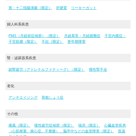
胃・十二指腸潰瘍（限定）
肝硬変
リーキーガット
婦人科系疾患
PMS（月経前症候群）（限定）
月経異常・月経困難症
子宮内膜症・
子宮筋腫（限定）
不妊（限定）
更年期障害
腎・泌尿器系疾患
副腎疲労（アドレナルファティーグ）（限定）
慢性腎不全
老化
アンチエイジング
骨粗しょう症
その他
痛風（限定）
慢性疲労症候群（限定）
喘息（限定）
心臓血管疾患
（心筋梗塞、狭心症、不整脈）、脳卒中などの血管障害（限定）
医薬