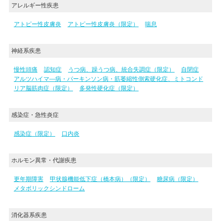
アレルギー性疾患
アトピー性皮膚炎
アトピー性皮膚炎（限定）
喘息
神経系疾患
慢性頭痛
認知症
うつ病、躁うつ病、統合失調症（限定）
自閉症
アルツハイマ―病・パーキンソン病・筋萎縮性側索硬化症、ミトコンド
リア脳筋肉症（限定）
多発性硬化症（限定）
感染症・急性炎症
感染症（限定）
口内炎
ホルモン異常・代謝疾患
更年期障害
甲状腺機能低下症（橋本病）（限定）
糖尿病（限定）
メタボリックシンドローム
消化器系疾患