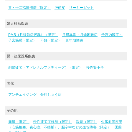
胃・十二指腸潰瘍（限定）
肝硬変
リーキーガット
婦人科系疾患
PMS（月経前症候群）（限定）
月経異常・月経困難症
子宮内膜症・
子宮筋腫（限定）
不妊（限定）
更年期障害
腎・泌尿器系疾患
副腎疲労（アドレナルファティーグ）（限定）
慢性腎不全
老化
アンチエイジング
骨粗しょう症
その他
痛風（限定）
慢性疲労症候群（限定）
喘息（限定）
心臓血管疾患
（心筋梗塞、狭心症、不整脈）、脳卒中などの血管障害（限定）
医薬