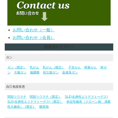
お問い合わせ（一般）
お問い合わせ（会員）
症状別カテゴリー
ガン
ガン（限定）
乳がん
乳がん（限定）
子宮がん
卵巣がん
肺ガ
ン
大腸ガン
脳腫瘍
前立腺ガン
血液系ガン
自己免疫疾患
関節リウマチ
関節リウマチ（限定）
SLE(全身性エリテマトーデス)
SLE(全身性エリテマトーデス)（限定）
炎症性腸炎（クローン病、潰瘍
性大腸炎）（限定）
膠原病