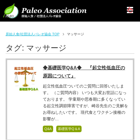
原始人食/社団法人パレオ協会 TOP
マッサージ
タグ:
マッサージ
◆基礎医学Q&A◆ 『起立性低血圧の
原因について』
起立性低血圧ついてのご質問に回答いたしま
す。 （ご質問内容） いつも大変お世話になっ
ております。 学童期や思春期に多くなってい
る起立性調節障害ですが、崎谷先生のご見解を
お尋ねしたいです。 現代食とワクチン接種の
影響が...
Q&A
基礎医学Q＆A