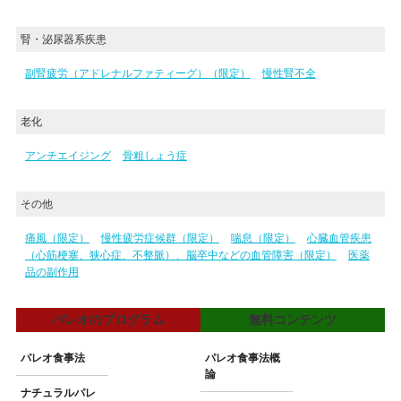
腎・泌尿器系疾患
副腎疲労（アドレナルファティーグ）（限定）
慢性腎不全
老化
アンチエイジング
骨粗しょう症
その他
痛風（限定）
慢性疲労症候群（限定）
喘息（限定）
心臓血管疾患
（心筋梗塞、狭心症、不整脈）、脳卒中などの血管障害（限定）
医薬
品の副作用
パレオのプログラム
無料コンテンツ
パレオ食事法
パレオ食事法概
論
ナチュラルパレ