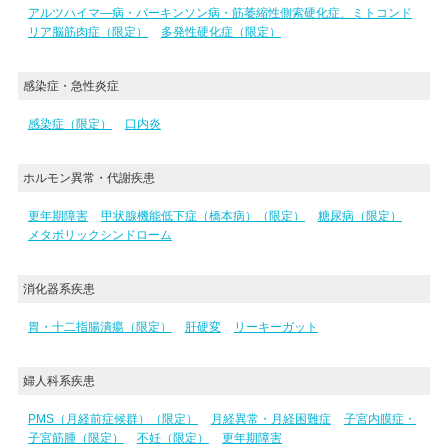
アルツハイマ―病・パーキンソン病・筋萎縮性側索硬化症、ミトコンド
リア脳筋肉症（限定）
多発性硬化症（限定）
感染症・急性炎症
感染症（限定）
口内炎
ホルモン異常・代謝疾患
更年期障害
甲状腺機能低下症（橋本病）（限定）
糖尿病（限定）
メタボリックシンドローム
消化器系疾患
胃・十二指腸潰瘍（限定）
肝硬変
リーキーガット
婦人科系疾患
PMS（月経前症候群）（限定）
月経異常・月経困難症
子宮内膜症・
子宮筋腫（限定）
不妊（限定）
更年期障害