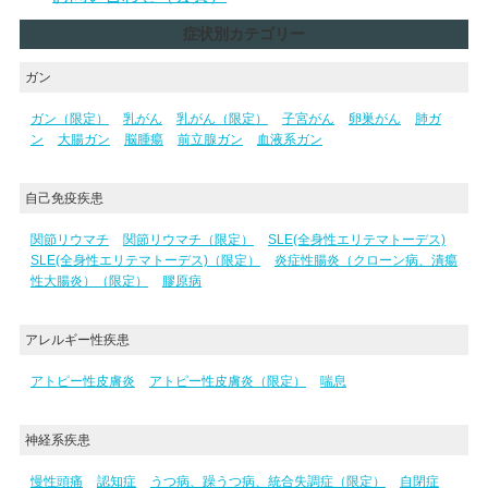
症状別カテゴリー
ガン
ガン（限定）
乳がん
乳がん（限定）
子宮がん
卵巣がん
肺ガ
ン
大腸ガン
脳腫瘍
前立腺ガン
血液系ガン
自己免疫疾患
関節リウマチ
関節リウマチ（限定）
SLE(全身性エリテマトーデス)
SLE(全身性エリテマトーデス)（限定）
炎症性腸炎（クローン病、潰瘍
性大腸炎）（限定）
膠原病
アレルギー性疾患
アトピー性皮膚炎
アトピー性皮膚炎（限定）
喘息
神経系疾患
慢性頭痛
認知症
うつ病、躁うつ病、統合失調症（限定）
自閉症