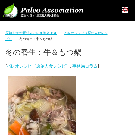
原始人食/社団法人パレオ協会 TOP
パレオレシピ（原始人食レシ
ピ）
冬の養生：牛＆もつ鍋
冬の養生：牛＆もつ鍋
[
パレオレシピ（原始人食レシピ）
,
事務局コラム
]