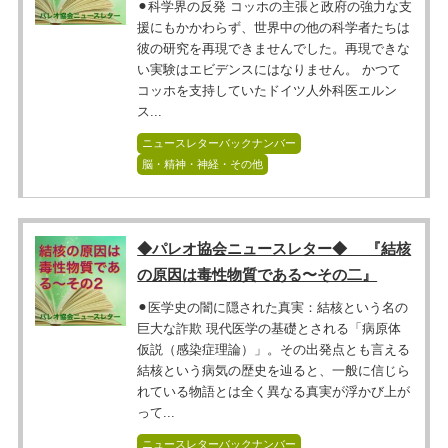
⚫︎科学界の反発 コッホの主張と政府の強力な支
援にもかかわらず、世界中の他の科学者たちは
彼の研究を再現できませんでした。再現できな
い実験はエビデンスにはなりません。 かつて
コッホを支持していたドイツ人外科医エルン
ス...
ニュースレターバックナンバー
脳・精神・神経・その他
◆パレオ協会ニュースレター◆ 『結核
の原因は毒性物質である〜その二』
⚫︎医学史の闇に隠された真実：結核という名の
巨大な詐欺 現代医学の基礎とされる「病原体
仮説（感染症理論）」。その出発点とも言える
結核という病気の歴史を辿ると、一般に信じら
れている物語とは全く異なる真実が浮かび上が
って...
ニュースレターバックナンバー