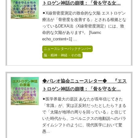
トロゲン神話の崩壊：「骨を守る女…
⚫︎X線骨密度測定の致命的な欠陥 エストロゲン
療法が「骨密度を改善する」とされる根拠とな
っているDEXA法（X線骨密度測定）には、致
命的な欠陥があります⁶。 [fuamc
echo_content=1] ...
ニュースレターバックナンバー
脳・精神・神経・その他
◆パレオ協会ニュースレター◆ 『エス
トロゲン神話の崩壊：「骨を守る女…
⚫︎医学界最大の逆説 あなたが長年信じてきた
「常識」が、実は正反対だったとしたら？まる
で「太陽が地球の周りを回っている」と信じて
いた時代から、コペルニクスの地動説へのパラ
ダイムシフトのように、現代医学において驚
愚...