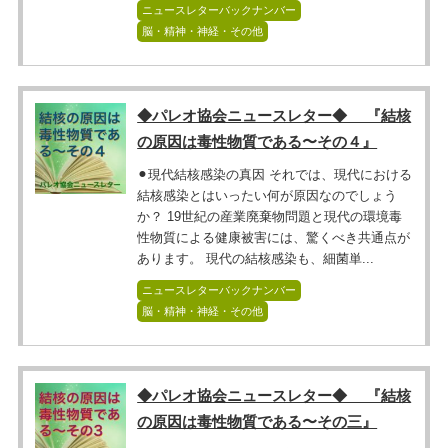
ニュースレターバックナンバー
脳・精神・神経・その他
◆パレオ協会ニュースレター◆ 『結核
の原因は毒性物質である〜その４』
⚫︎現代結核感染の真因 それでは、現代における
結核感染とはいったい何が原因なのでしょう
か？ 19世紀の産業廃棄物問題と現代の環境毒
性物質による健康被害には、驚くべき共通点が
あります。 現代の結核感染も、細菌単...
ニュースレターバックナンバー
脳・精神・神経・その他
◆パレオ協会ニュースレター◆ 『結核
の原因は毒性物質である〜その三』