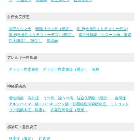
自己免疫疾患
関節リウマチ
関節リウマチ（限定）
SLE(全身性エリテマトーデス)
SLE(全身性エリテマトーデス)（限定）
炎症性腸炎（クローン病、潰瘍
性大腸炎）（限定）
膠原病
アレルギー性疾患
アトピー性皮膚炎
アトピー性皮膚炎（限定）
喘息
神経系疾患
慢性頭痛
認知症
うつ病、躁うつ病、統合失調症（限定）
自閉症
アルツハイマ―病・パーキンソン病・筋萎縮性側索硬化症、ミトコンド
リア脳筋肉症（限定）
多発性硬化症（限定）
感染症・急性炎症
感染症（限定）
口内炎