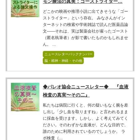
モン療法の真実：ゴーストライター…
どこかの映画や推理小説に出てきそうな「ゴー
ストライター」という存在。 みなさんがイン
ターネットの検索や学術雑誌で読んだ医薬品論
文――それは、実は製薬会社が雇ったゴースト
（匿名執筆者）が影で書いたものかもしれませ
ん。 ...
ニュースレターバックナンバー
脳・精神・神経・その他
◆パレオ協会ニュースレター◆ 『血液
検査の真実〜その二』
私たちは病院に行くと、何の疑いもなく腕を差
し出し「少し血を取りますね」と言われるまま
に採血を受けます。しかし、よく考えてみてく
ださい。そのわずかな血液が、どんな目的で、
誰のために利用されているのでしょうか。 ラ
ボ検査（...