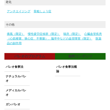
老化
アンチエイジング
骨粗しょう症
その他
痛風（限定）
慢性疲労症候群（限定）
喘息（限定）
心臓血管疾患
（心筋梗塞、狭心症、不整脈）、脳卒中などの血管障害（限定）
医薬
品の副作用
パレオのプログラム
無料コンテンツ
パレオ食事法
パレオ食事法概
論
ナチュラルパレ
オ
メディカルパレ
オ
ガンパレオ