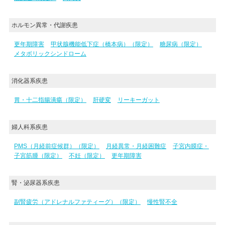
ホルモン異常・代謝疾患
更年期障害
甲状腺機能低下症（橋本病）（限定）
糖尿病（限定）
メタボリックシンドローム
消化器系疾患
胃・十二指腸潰瘍（限定）
肝硬変
リーキーガット
婦人科系疾患
PMS（月経前症候群）（限定）
月経異常・月経困難症
子宮内膜症・
子宮筋腫（限定）
不妊（限定）
更年期障害
腎・泌尿器系疾患
副腎疲労（アドレナルファティーグ）（限定）
慢性腎不全