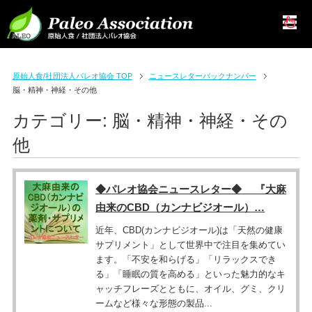
原始人食/社団法人パレオ協会 TOP
ニュースレターバックナンバー
脳・精神・神経・その他
カテゴリー:
脳・精神・神経・その
他
◆パレオ協会ニュースレター◆ 『大麻
由来のCBD（カンナビジオール）…
近年、CBD(カンナビジオール)は「天然の健康
サプリメント」として世界中で注目を集めてい
ます。「不安を和らげる」「リラックスでき
る」「睡眠の質を高める」といった魅力的なキ
ャッチフレーズとともに、オイル、グミ、クリ
ームなど様々な形態の製品...