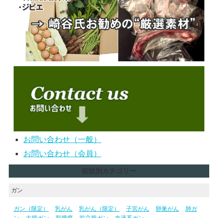
お問い合わせ（一般）
お問い合わせ（会員）
症状別カテゴリー
ガン
ガン（限定）
乳がん
乳がん（限定）
子宮がん
卵巣がん
肺ガ
ン
大腸ガン
脳腫瘍
前立腺ガン
血液系ガン