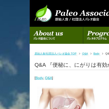
初めての方へ
パレオのプログラム
原始人食/社団法人パレオ協会 TOP
Q&A
Body
Q
Q&A 『便秘に、にがりは有効
[
Body
,
Q&A
]