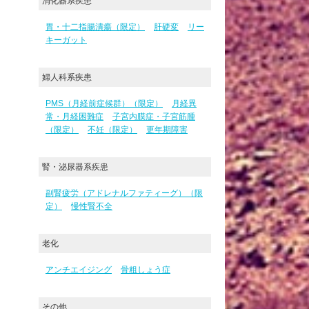
消化器系疾患
胃・十二指腸潰瘍（限定）
肝硬変
リー
キーガット
婦人科系疾患
PMS（月経前症候群）（限定）
月経異
常・月経困難症
子宮内膜症・子宮筋腫
（限定）
不妊（限定）
更年期障害
腎・泌尿器系疾患
副腎疲労（アドレナルファティーグ）（限
定）
慢性腎不全
老化
アンチエイジング
骨粗しょう症
その他