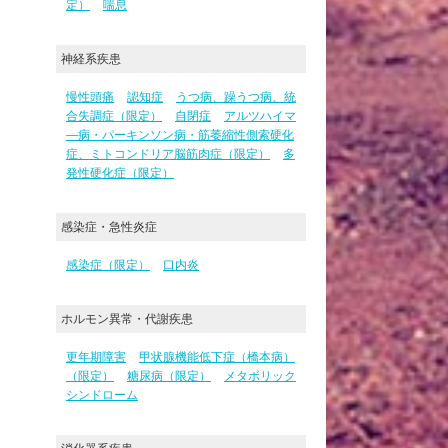
定）
喘息
神経系疾患
慢性頭痛
認知症
うつ病、躁うつ病、統
合失調症（限定）
自閉症
アルツハイマ
―病・パーキンソン病・筋萎縮性側索硬化
症、ミトコンドリア脳筋肉症（限定）
多
発性硬化症（限定）
感染症・急性炎症
感染症（限定）
口内炎
ホルモン異常・代謝疾患
更年期障害
甲状腺機能低下症（橋本病）
（限定）
糖尿病（限定）
メタボリック
シンドローム