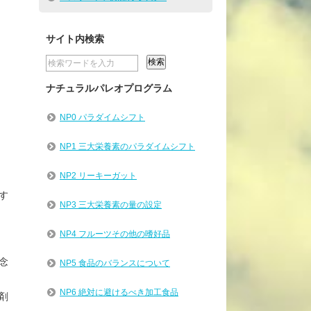
サイト内検索
ナチュラルパレオプログラム
NP0 パラダイムシフト
NP1 三大栄養素のパラダイムシフト
NP2 リーキーガット
す
NP3 三大栄養素の量の設定
NP4 フルーツその他の嗜好品
念
NP5 食品のバランスについて
NP6 絶対に避けるべき加工食品
剤