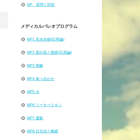
NP 質問と回答
メディカルパレオプログラム
MP1 炭水化物(応用編)
MP2 蛋白質と脂質(応用編)
MP3 胃酸
MP4 食べ合わせ
MP5 水
MP6 リーキースキン
MP7 運動
MP8 日光浴と睡眠