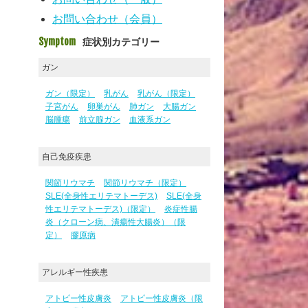
お問い合わせ（会員）
Symptom
症状別カテゴリー
ガン
ガン（限定）
乳がん
乳がん（限定）
子宮がん
卵巣がん
肺ガン
大腸ガン
脳腫瘍
前立腺ガン
血液系ガン
自己免疫疾患
関節リウマチ
関節リウマチ（限定）
SLE(全身性エリテマトーデス)
SLE(全身
性エリテマトーデス)（限定）
炎症性腸
炎（クローン病、潰瘍性大腸炎）（限
定）
膠原病
アレルギー性疾患
アトピー性皮膚炎
アトピー性皮膚炎（限