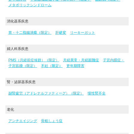
メタボリックシンドローム
消化器系疾患
胃・十二指腸潰瘍（限定）
肝硬変
リーキーガット
婦人科系疾患
PMS（月経前症候群）（限定）
月経異常・月経困難症
子宮内膜症・
子宮筋腫（限定）
不妊（限定）
更年期障害
腎・泌尿器系疾患
副腎疲労（アドレナルファティーグ）（限定）
慢性腎不全
老化
アンチエイジング
骨粗しょう症