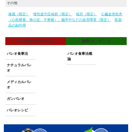
その他
痛風（限定）
慢性疲労症候群（限定）
喘息（限定）
心臓血管疾患
（心筋梗塞、狭心症、不整脈）、脳卒中などの血管障害（限定）
医薬
品の副作用
パレオのプログラム
無料コンテンツ
パレオ食事法
パレオ食事法概
論
ナチュラルパレ
オ
メディカルパレ
オ
ガンパレオ
パレオレシピ