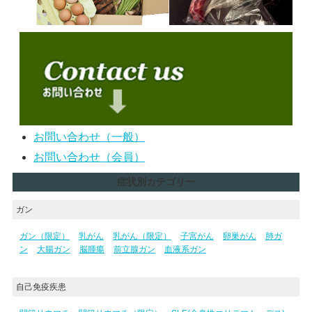
お問い合わせ（一般）
お問い合わせ（会員）
症状別カテゴリー
ガン
ガン（限定）
乳がん
乳がん（限定）
子宮がん
卵巣がん
肺ガ
ン
大腸ガン
脳腫瘍
前立腺ガン
血液系ガン
自己免疫疾患