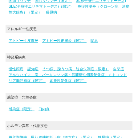
関節リウマチ
関節リウマチ（限定）
SLE(全身性エリテマトーデス)
SLE(全身性エリテマトーデス)（限定）
炎症性腸炎（クローン病、潰瘍
性大腸炎）（限定）
膠原病
アレルギー性疾患
アトピー性皮膚炎
アトピー性皮膚炎（限定）
喘息
神経系疾患
慢性頭痛
認知症
うつ病、躁うつ病、統合失調症（限定）
自閉症
アルツハイマ―病・パーキンソン病・筋萎縮性側索硬化症、ミトコンド
リア脳筋肉症（限定）
多発性硬化症（限定）
感染症・急性炎症
感染症（限定）
口内炎
ホルモン異常・代謝疾患
更年期障害
甲状腺機能低下症（橋本病）（限定）
糖尿病（限定）