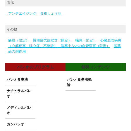
老化
アンチエイジング
骨粗しょう症
その他
痛風（限定）
慢性疲労症候群（限定）
喘息（限定）
心臓血管疾患
（心筋梗塞、狭心症、不整脈）、脳卒中などの血管障害（限定）
医薬
品の副作用
パレオのプログラム
無料コンテンツ
パレオ食事法
パレオ食事法概
論
ナチュラルパレ
オ
メディカルパレ
オ
ガンパレオ