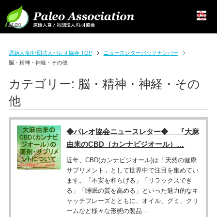
原始人食/社団法人パレオ協会 TOP
ニュースレターバックナンバー
脳・精神・神経・その他
カテゴリー:
脳・精神・神経・その
他
◆パレオ協会ニュースレター◆ 『大麻
由来のCBD（カンナビジオール）…
近年、CBD(カンナビジオール)は「天然の健康
サプリメント」として世界中で注目を集めてい
ます。「不安を和らげる」「リラックスでき
る」「睡眠の質を高める」といった魅力的なキ
ャッチフレーズとともに、オイル、グミ、クリ
ームなど様々な形態の製品...