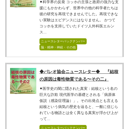
⚫︎科学界の反発 コッホの主張と政府の強力な支
援にもかかわらず、世界中の他の科学者たちは
彼の研究を再現できませんでした。再現できな
い実験はエビデンスにはなりません。 かつて
コッホを支持していたドイツ人外科医エルン
ス...
ニュースレターバックナンバー
脳・精神・神経・その他
◆パレオ協会ニュースレター◆ 『結核
の原因は毒性物質である〜その二』
⚫︎医学史の闇に隠された真実：結核という名の
巨大な詐欺 現代医学の基礎とされる「病原体
仮説（感染症理論）」。その出発点とも言える
結核という病気の歴史を辿ると、一般に信じら
れている物語とは全く異なる真実が浮かび上が
って...
ニュースレターバックナンバー