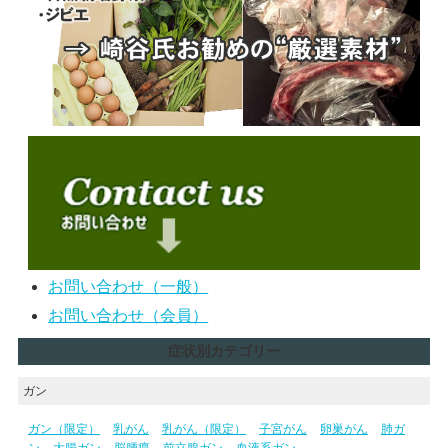
お問い合わせ（一般）
お問い合わせ（会員）
症状別カテゴリー
ガン
ガン（限定）
乳がん
乳がん（限定）
子宮がん
卵巣がん
肺ガ
ン
大腸ガン
脳腫瘍
前立腺ガン
血液系ガン