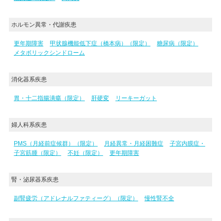
ホルモン異常・代謝疾患
更年期障害
甲状腺機能低下症（橋本病）（限定）
糖尿病（限定）
メタボリックシンドローム
消化器系疾患
胃・十二指腸潰瘍（限定）
肝硬変
リーキーガット
婦人科系疾患
PMS（月経前症候群）（限定）
月経異常・月経困難症
子宮内膜症・
子宮筋腫（限定）
不妊（限定）
更年期障害
腎・泌尿器系疾患
副腎疲労（アドレナルファティーグ）（限定）
慢性腎不全