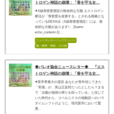
トロゲン神話の崩壊：「骨を守る女…
⚫︎X線骨密度測定の致命的な欠陥 エストロゲン
療法が「骨密度を改善する」とされる根拠とな
っているDEXA法（X線骨密度測定）には、致
命的な欠陥があります⁶。 [fuamc
echo_content=1] ...
ニュースレターバックナンバー
脳・精神・神経・その他
◆パレオ協会ニュースレター◆ 『エス
トロゲン神話の崩壊：「骨を守る女…
⚫︎医学界最大の逆説 あなたが長年信じてきた
「常識」が、実は正反対だったとしたら？まる
で「太陽が地球の周りを回っている」と信じて
いた時代から、コペルニクスの地動説へのパラ
ダイムシフトのように、現代医学において驚
愚...