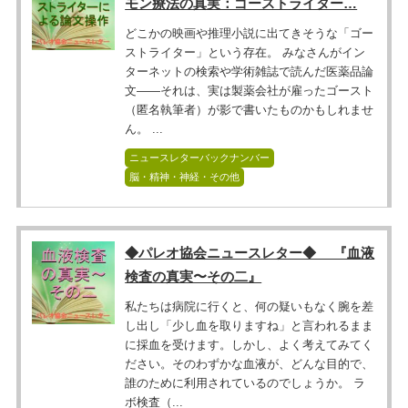
モン療法の真実：ゴーストライター…
どこかの映画や推理小説に出てきそうな「ゴー
ストライター」という存在。 みなさんがイン
ターネットの検索や学術雑誌で読んだ医薬品論
文――それは、実は製薬会社が雇ったゴースト
（匿名執筆者）が影で書いたものかもしれませ
ん。 ...
ニュースレターバックナンバー
脳・精神・神経・その他
◆パレオ協会ニュースレター◆ 『血液
検査の真実〜その二』
私たちは病院に行くと、何の疑いもなく腕を差
し出し「少し血を取りますね」と言われるまま
に採血を受けます。しかし、よく考えてみてく
ださい。そのわずかな血液が、どんな目的で、
誰のために利用されているのでしょうか。 ラ
ボ検査（...