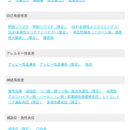
自己免疫疾患
関節リウマチ
関節リウマチ（限定）
SLE(全身性エリテマトーデス)
SLE(全身性エリテマトーデス)（限定）
炎症性腸炎（クローン病、潰瘍
性大腸炎）（限定）
膠原病
アレルギー性疾患
アトピー性皮膚炎
アトピー性皮膚炎（限定）
喘息
神経系疾患
慢性頭痛
認知症
うつ病、躁うつ病、統合失調症（限定）
自閉症
アルツハイマ―病・パーキンソン病・筋萎縮性側索硬化症、ミトコンド
リア脳筋肉症（限定）
多発性硬化症（限定）
感染症・急性炎症
感染症（限定）
口内炎