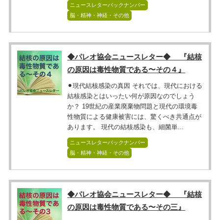
ニュースレターバックナンバー
脳・精神・神経・その他
◆パレオ協会ニュースレター◆ 『結核
の原因は毒性物質である〜その４』
⚫︎現代結核感染の真因 それでは、現代における
結核感染とはいったい何が原因なのでしょう
か？ 19世紀の産業廃棄物問題と現代の環境毒
性物質による健康被害には、驚くべき共通点が
あります。 現代の結核感染も、細菌単...
ニュースレターバックナンバー
脳・精神・神経・その他
◆パレオ協会ニュースレター◆ 『結核
の原因は毒性物質である〜その三』