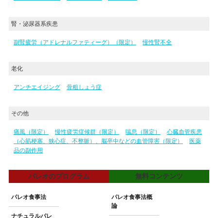
腎・泌尿器系疾患
副腎疲労（アドレナルファティーグ）（限定）
慢性腎不全
老化
アンチエイジング
骨粗しょう症
その他
痛風（限定）
慢性疲労症候群（限定）
喘息（限定）
心臓血管疾患
（心筋梗塞、狭心症、不整脈）、脳卒中などの血管障害（限定）
医薬
品の副作用
パレオのプログラム
無料コンテンツ
パレオ食事法
パレオ食事法概
論
ナチュラルパレ