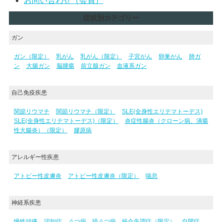
お問い合わせ（会員）
症状別カテゴリー
ガン
ガン（限定）
乳がん
乳がん（限定）
子宮がん
卵巣がん
肺ガ
ン
大腸ガン
脳腫瘍
前立腺ガン
血液系ガン
自己免疫疾患
関節リウマチ
関節リウマチ（限定）
SLE(全身性エリテマトーデス)
SLE(全身性エリテマトーデス)（限定）
炎症性腸炎（クローン病、潰瘍
性大腸炎）（限定）
膠原病
アレルギー性疾患
アトピー性皮膚炎
アトピー性皮膚炎（限定）
喘息
神経系疾患
慢性頭痛
認知症
うつ病、躁うつ病、統合失調症（限定）
自閉症