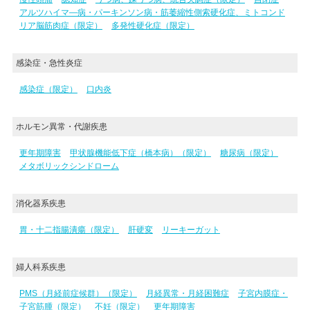
アルツハイマ―病・パーキンソン病・筋萎縮性側索硬化症、ミトコンド
リア脳筋肉症（限定）
多発性硬化症（限定）
感染症・急性炎症
感染症（限定）
口内炎
ホルモン異常・代謝疾患
更年期障害
甲状腺機能低下症（橋本病）（限定）
糖尿病（限定）
メタボリックシンドローム
消化器系疾患
胃・十二指腸潰瘍（限定）
肝硬変
リーキーガット
婦人科系疾患
PMS（月経前症候群）（限定）
月経異常・月経困難症
子宮内膜症・
子宮筋腫（限定）
不妊（限定）
更年期障害