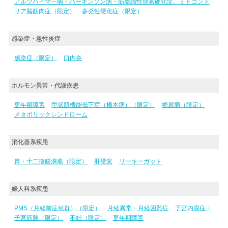
アルツハイマ―病・パーキンソン病・筋萎縮性側索硬化症、ミトコンド
リア脳筋肉症（限定）
多発性硬化症（限定）
感染症・急性炎症
感染症（限定）
口内炎
ホルモン異常・代謝疾患
更年期障害
甲状腺機能低下症（橋本病）（限定）
糖尿病（限定）
メタボリックシンドローム
消化器系疾患
胃・十二指腸潰瘍（限定）
肝硬変
リーキーガット
婦人科系疾患
PMS（月経前症候群）（限定）
月経異常・月経困難症
子宮内膜症・
子宮筋腫（限定）
不妊（限定）
更年期障害