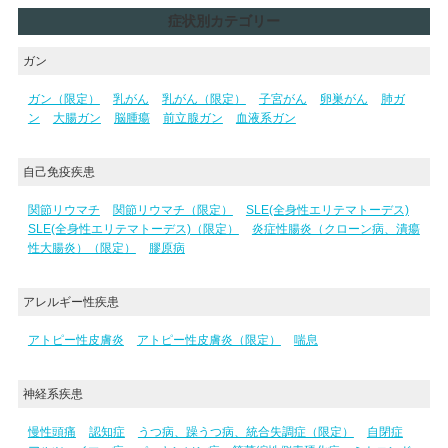
症状別カテゴリー
ガン
ガン（限定）
乳がん
乳がん（限定）
子宮がん
卵巣がん
肺ガ
ン
大腸ガン
脳腫瘍
前立腺ガン
血液系ガン
自己免疫疾患
関節リウマチ
関節リウマチ（限定）
SLE(全身性エリテマトーデス)
SLE(全身性エリテマトーデス)（限定）
炎症性腸炎（クローン病、潰瘍
性大腸炎）（限定）
膠原病
アレルギー性疾患
アトピー性皮膚炎
アトピー性皮膚炎（限定）
喘息
神経系疾患
慢性頭痛
認知症
うつ病、躁うつ病、統合失調症（限定）
自閉症