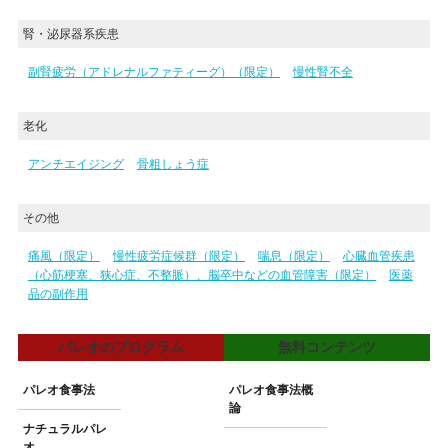
腎・泌尿器系疾患
副腎疲労（アドレナルファティーグ）（限定）
慢性腎不全
老化
アンチエイジング
骨粗しょう症
その他
痛風（限定）
慢性疲労症候群（限定）
喘息（限定）
心臓血管疾患
（心筋梗塞、狭心症、不整脈）、脳卒中などの血管障害（限定）
医薬
品の副作用
パレオのプログラム
無料コンテンツ
パレオ食事法
パレオ食事法概
論
ナチュラルパレ
オ