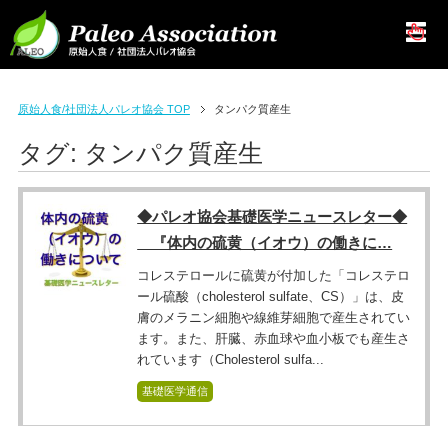
原始人食/社団法人パレオ協会 TOP
タンパク質産生
タグ:
タンパク質産生
◆パレオ協会基礎医学ニュースレター◆
『体内の硫黄（イオウ）の働きに…
コレステロールに硫黄が付加した「コレステロ
ール硫酸（cholesterol sulfate、CS）」は、皮
膚のメラニン細胞や線維芽細胞で産生されてい
ます。また、肝臓、赤血球や血小板でも産生さ
れています（Cholesterol sulfa...
基礎医学通信