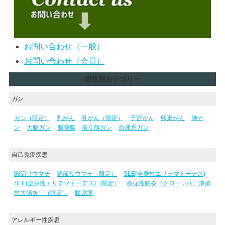
お問い合わせ（一般）
お問い合わせ（会員）
症状別カテゴリー
ガン
ガン（限定）
乳がん
乳がん（限定）
子宮がん
卵巣がん
肺ガ
ン
大腸ガン
脳腫瘍
前立腺ガン
血液系ガン
自己免疫疾患
関節リウマチ
関節リウマチ（限定）
SLE(全身性エリテマトーデス)
SLE(全身性エリテマトーデス)（限定）
炎症性腸炎（クローン病、潰瘍
性大腸炎）（限定）
膠原病
アレルギー性疾患