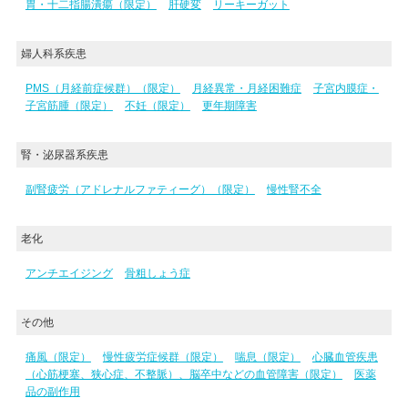
胃・十二指腸潰瘍（限定）
肝硬変
リーキーガット
婦人科系疾患
PMS（月経前症候群）（限定）
月経異常・月経困難症
子宮内膜症・
子宮筋腫（限定）
不妊（限定）
更年期障害
腎・泌尿器系疾患
副腎疲労（アドレナルファティーグ）（限定）
慢性腎不全
老化
アンチエイジング
骨粗しょう症
その他
痛風（限定）
慢性疲労症候群（限定）
喘息（限定）
心臓血管疾患
（心筋梗塞、狭心症、不整脈）、脳卒中などの血管障害（限定）
医薬
品の副作用