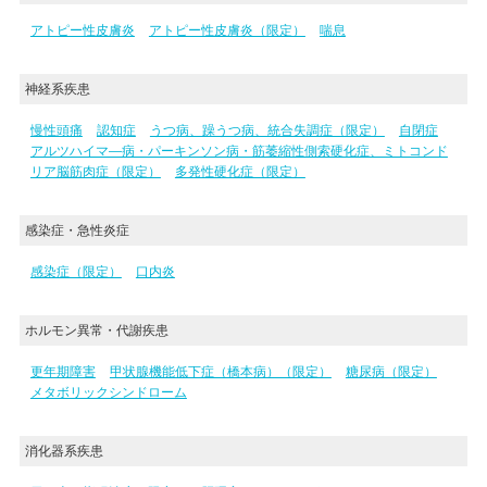
アトピー性皮膚炎
アトピー性皮膚炎（限定）
喘息
神経系疾患
慢性頭痛
認知症
うつ病、躁うつ病、統合失調症（限定）
自閉症
アルツハイマ―病・パーキンソン病・筋萎縮性側索硬化症、ミトコンド
リア脳筋肉症（限定）
多発性硬化症（限定）
感染症・急性炎症
感染症（限定）
口内炎
ホルモン異常・代謝疾患
更年期障害
甲状腺機能低下症（橋本病）（限定）
糖尿病（限定）
メタボリックシンドローム
消化器系疾患