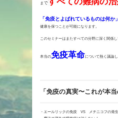
すべての難病の治
で
ま
「免疫とよばれているものは何か
健康を保つことが可能になります。
このセミナーはまたすべての分野に深く関係し
免疫革命
本当の
について熱く議論し
「免疫の真実〜これが本当
・エールリックの免疫 VS メチニコフの発