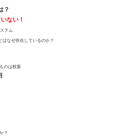
は？
ていない！
ステム
などはなぜ存在しているのか？
ものは枝葉
用
か？