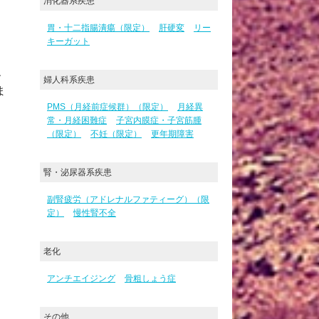
消化器系疾患
胃・十二指腸潰瘍（限定）
肝硬変
リー
キーガット
、
婦人科系疾患
ま
PMS（月経前症候群）（限定）
月経異
常・月経困難症
子宮内膜症・子宮筋腫
（限定）
不妊（限定）
更年期障害
腎・泌尿器系疾患
副腎疲労（アドレナルファティーグ）（限
定）
慢性腎不全
老化
アンチエイジング
骨粗しょう症
その他