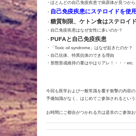
・ほとんどの自己免疫疾患で病原体が見つから
自己免疫疾患にステロイドを使
・
糖質制限、ケトン食はステロイ
・
・自己免疫疾患はなぜ女性に多いのか？
PUFAと自己免疫疾患
・
・「Toxic oil syndrome」はなぜ起きたのか？
・自己抗体、特異抗体のできる理由
・形態形成維持の要はやはりアレ！・・・etc.
今回も医学および一般常識を覆す衝撃の内容の
予備知識がなく、はじめてご参加されるという
お時間にご都合がつかれる方は是非のご参加お