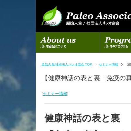
初めての方へ
パレオのプログラム
原始人食/社団法人パレオ協会 TOP
セミナー情報
【
【健康神話の表と裏「免疫の
[
セミナー情報
]
健康神話の表と裏