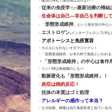
・魔法の弾丸で慢性病は治らない！
従来の免疫学
最新治療の帰結
・
での
生命体は自己―非自己を判断し
・
形態形成維持
・「
」という発生学の中心シ
エストロゲン,
・
インターフェロン,TLR
アポトーシスと免疫寛容
・
・カエルになれないオタマジャクシ！
・「形態形成維持」が木の幹で免疫といわれる
・「形態形成維持」の中心は食作
・リンパ球は食細胞のしもべ
動脈硬化も「形態形成維持」！
・
炎症は病的反応！
・
抗体の本質はゴミ処理
・
アレルギーの感作って本当？
・
・なぜ結核、梅毒は自己免疫疾患と似ているの