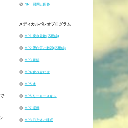
NP 質問と回答
メディカルパレオプログラム
。
MP1 炭水化物(応用編)
MP2 蛋白質と脂質(応用編)
MP3 胃酸
MP4 食べ合わせ
MP5 水
で
MP6 リーキースキン
MP7 運動
ン
MP8 日光浴と睡眠