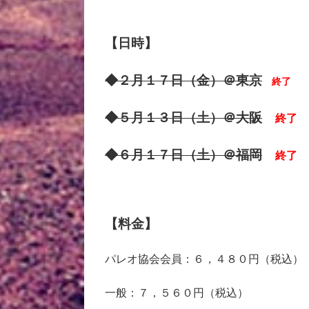
【日時】
◆２月１７日（金）＠東京
終了
◆５月１３日（土）＠大阪
終了
◆６月１７日（土）＠福岡
終了
【料金】
パレオ協会会員：６，４８０円（税込）
一般：７，５６０円（税込）