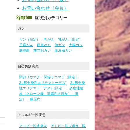
お問い合わせ（会員）
Symptom
症状別カテゴリー
ガン
ガン（限定）
乳がん
乳がん（限定）
子宮がん
卵巣がん
肺ガン
大腸ガン
脳腫瘍
前立腺ガン
血液系ガン
自己免疫疾患
関節リウマチ
関節リウマチ（限定）
SLE(全身性エリテマトーデス)
SLE(全身
性エリテマトーデス)（限定）
炎症性腸
炎（クローン病、潰瘍性大腸炎）（限
定）
膠原病
アレルギー性疾患
アトピー性皮膚炎
アトピー性皮膚炎（限