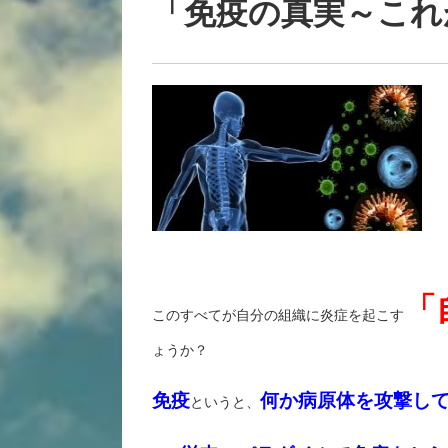
「免疫の真実～これ
「
このすべてが自分の組織に炎症を起こす
ょうか？
免疫
何か病原体を攻撃し
というと、