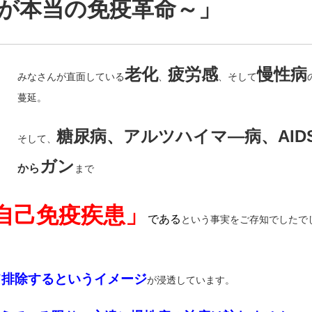
が本当の免
疫革命
～」
老化
疲労感
慢性病
みなさんが直面している
、
、そして
蔓延。
糖尿病、アルツハイマ―病、AID
そして、
ガン
から
まで
自己免疫疾患」
である
という事実をご存知でしたで
て排除するというイメージ
が浸透しています。