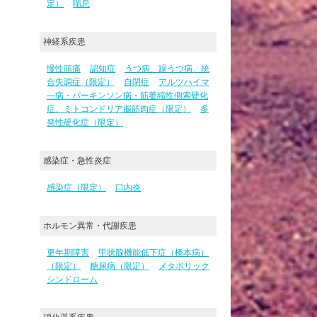
定）
喘息
神経系疾患
慢性頭痛
認知症
うつ病、躁うつ病、統
合失調症（限定）
自閉症
アルツハイマ
―病・パーキンソン病・筋萎縮性側索硬化
症、ミトコンドリア脳筋肉症（限定）
多
発性硬化症（限定）
感染症・急性炎症
感染症（限定）
口内炎
ホルモン異常・代謝疾患
更年期障害
甲状腺機能低下症（橋本病）
（限定）
糖尿病（限定）
メタボリック
シンドローム