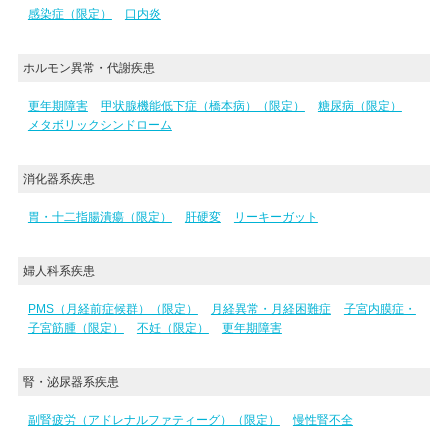
感染症（限定）
口内炎
ホルモン異常・代謝疾患
更年期障害
甲状腺機能低下症（橋本病）（限定）
糖尿病（限定）
メタボリックシンドローム
消化器系疾患
胃・十二指腸潰瘍（限定）
肝硬変
リーキーガット
婦人科系疾患
PMS（月経前症候群）（限定）
月経異常・月経困難症
子宮内膜症・
子宮筋腫（限定）
不妊（限定）
更年期障害
腎・泌尿器系疾患
副腎疲労（アドレナルファティーグ）（限定）
慢性腎不全