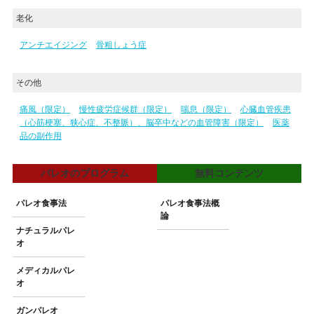
老化
アンチエイジング
骨粗しょう症
その他
痛風（限定）
慢性疲労症候群（限定）
喘息（限定）
心臓血管疾患
（心筋梗塞、狭心症、不整脈）、脳卒中などの血管障害（限定）
医薬
品の副作用
パレオのプログラム
無料コンテンツ
パレオ食事法
パレオ食事法概
論
ナチュラルパレ
オ
メディカルパレ
オ
ガンパレオ