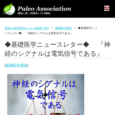
原始人食/社団法人パレオ協会 TOP
基礎医学通信
◆基礎医学ニュ
ースレター◆ 『神経のシグナルは電気信号である』
◆基礎医学ニュースレター◆ 『神
経のシグナルは電気信号である』
[
基礎医学通信
]