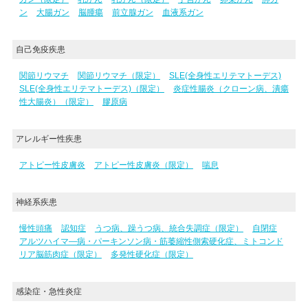
ン
大腸ガン
脳腫瘍
前立腺ガン
血液系ガン
自己免疫疾患
関節リウマチ
関節リウマチ（限定）
SLE(全身性エリテマトーデス)
SLE(全身性エリテマトーデス)（限定）
炎症性腸炎（クローン病、潰瘍
性大腸炎）（限定）
膠原病
アレルギー性疾患
アトピー性皮膚炎
アトピー性皮膚炎（限定）
喘息
神経系疾患
慢性頭痛
認知症
うつ病、躁うつ病、統合失調症（限定）
自閉症
アルツハイマ―病・パーキンソン病・筋萎縮性側索硬化症、ミトコンド
リア脳筋肉症（限定）
多発性硬化症（限定）
感染症・急性炎症