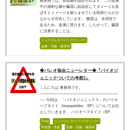
糖尿病では、高血糖が認められます。この血液
中の過剰な糖が臓器に結晶化してダメージを及
ぼすとイメージを膨らませている医師たちが少
なからず存在しています。 糖質は、水溶性で
あるため、血液に溶けます。したがって、臓器
に沈着することは...
ニュースレターバックナンバー
血糖・乳酸・糖尿病
◆パレオ協会ニューレター◆『バイオジ
ェニックついての考察2』
こんにちは 事務局です。
──────────────────────────────
── 今回は、「バイオジェニックス」のバイオ
ペプタイド（biopepetides、BP）についてお伝
えしていきます。 バイオペプタイド（BP...
Food
ニュースレターバックナンバー
甲状腺・免疫
血糖・乳酸・糖尿病