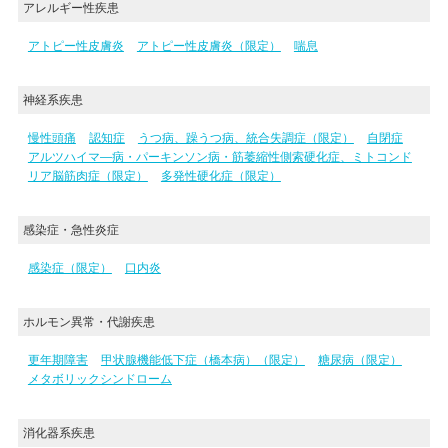
アレルギー性疾患
アトピー性皮膚炎
アトピー性皮膚炎（限定）
喘息
神経系疾患
慢性頭痛
認知症
うつ病、躁うつ病、統合失調症（限定）
自閉症
アルツハイマ―病・パーキンソン病・筋萎縮性側索硬化症、ミトコンド
リア脳筋肉症（限定）
多発性硬化症（限定）
感染症・急性炎症
感染症（限定）
口内炎
ホルモン異常・代謝疾患
更年期障害
甲状腺機能低下症（橋本病）（限定）
糖尿病（限定）
メタボリックシンドローム
消化器系疾患