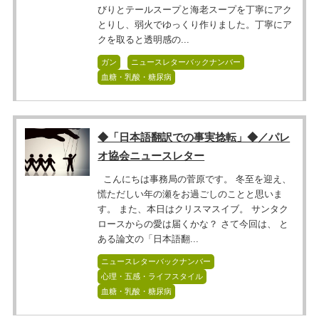
びりとテールスープと海老スープを丁寧にアク
とりし、弱火でゆっくり作りました。丁寧にア
クを取ると透明感の...
ガン
ニュースレターバックナンバー
血糖・乳酸・糖尿病
◆「日本語翻訳での事実捻転」◆／パレ
オ協会ニュースレター
こんにちは事務局の菅原です。 冬至を迎え、
慌ただしい年の瀬をお過ごしのことと思いま
す。 また、本日はクリスマスイブ。 サンタク
ロースからの愛は届くかな？ さて今回は、 と
ある論文の「日本語翻...
ニュースレターバックナンバー
心理・五感・ライフスタイル
血糖・乳酸・糖尿病