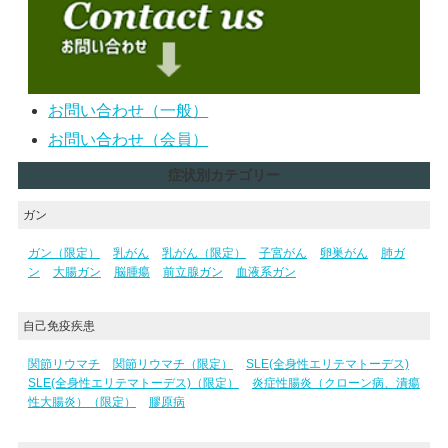
お問い合わせ（一般）
お問い合わせ（会員）
症状別カテゴリー
ガン
ガン（限定）
乳がん
乳がん（限定）
子宮がん
卵巣がん
肺ガ
ン
大腸ガン
脳腫瘍
前立腺ガン
血液系ガン
自己免疫疾患
関節リウマチ
関節リウマチ（限定）
SLE(全身性エリテマトーデス)
SLE(全身性エリテマトーデス)（限定）
炎症性腸炎（クローン病、潰瘍
性大腸炎）（限定）
膠原病