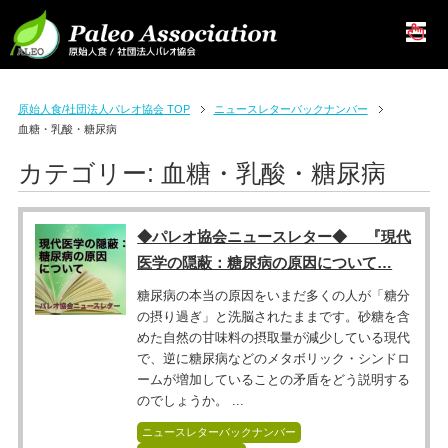
原始人食/社団法人パレオ協会 TOP
ニュースレターバックナンバー
血糖・乳酸・糖尿病
カテゴリー:
血糖・乳酸・糖尿病
◆パレオ協会ニュースレター◆ 『現代
医学の隠蔽：糖尿病の原因について…
糖尿病の本当の原因をいまだ多くの人が「糖分
の摂り過ぎ」と洗脳されたままです。砂糖を含
めた自然の甘味料の摂取量が減少している現代
で、逆に糖尿病などのメタボリック・シンドロ
ームが増加していることの矛盾をどう説明する
のでしょうか。 ...
ニュースレターバックナンバー