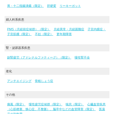
胃・十二指腸潰瘍（限定）
肝硬変
リーキーガット
婦人科系疾患
PMS（月経前症候群）（限定）
月経異常・月経困難症
子宮内膜症・
子宮筋腫（限定）
不妊（限定）
更年期障害
腎・泌尿器系疾患
副腎疲労（アドレナルファティーグ）（限定）
慢性腎不全
老化
アンチエイジング
骨粗しょう症
その他
痛風（限定）
慢性疲労症候群（限定）
喘息（限定）
心臓血管疾患
（心筋梗塞、狭心症、不整脈）、脳卒中などの血管障害（限定）
医薬
品の副作用