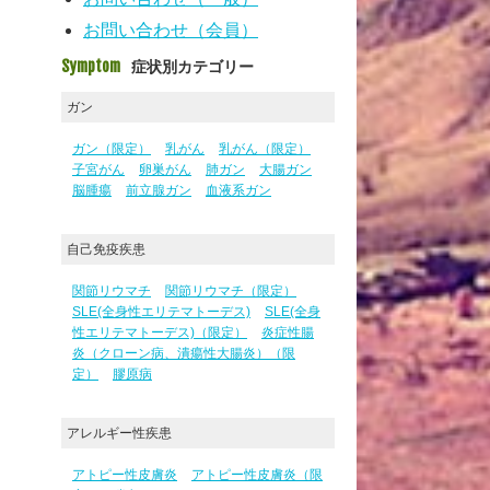
お問い合わせ（会員）
Symptom
症状別カテゴリー
ガン
ガン（限定）
乳がん
乳がん（限定）
子宮がん
卵巣がん
肺ガン
大腸ガン
脳腫瘍
前立腺ガン
血液系ガン
自己免疫疾患
関節リウマチ
関節リウマチ（限定）
SLE(全身性エリテマトーデス)
SLE(全身
性エリテマトーデス)（限定）
炎症性腸
炎（クローン病、潰瘍性大腸炎）（限
定）
膠原病
アレルギー性疾患
アトピー性皮膚炎
アトピー性皮膚炎（限