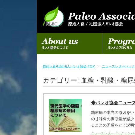
初めての方へ
パレオのプログラム
原始人食/社団法人パレオ協会 TOP
ニュースレターバック
カテゴリー:
血糖・乳酸・糖尿
◆パレオ協会ニュー
糖尿病の本当の原因をい
の甘味料の摂取量が減少
ることの矛盾をどう説明す
ニュースレターバックナンバ