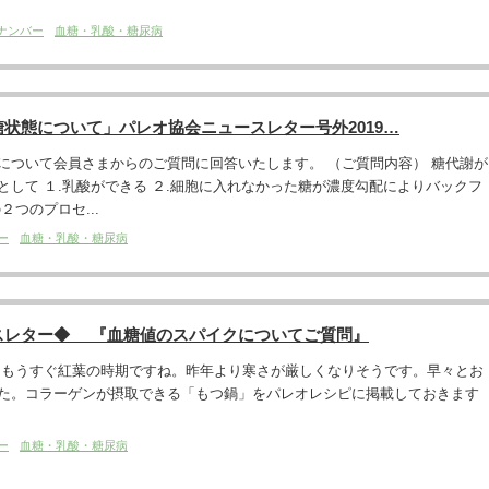
ナンバー
血糖・乳酸・糖尿病
状態について」パレオ協会ニュースレター号外2019…
について会員さまからのご質問に回答いたします。 （ご質問内容） 糖代謝が
として １.乳酸ができる ２.細胞に入れなかった糖が濃度勾配によりバックフ
２つのプロセ...
ー
血糖・乳酸・糖尿病
スレター◆ 『血糖値のスパイクについてご質問』
。もうすぐ紅葉の時期ですね。昨年より寒さが厳しくなりそうです。早々とお
た。コラーゲンが摂取できる「もつ鍋」をパレオレシピに掲載しておきます
ー
血糖・乳酸・糖尿病