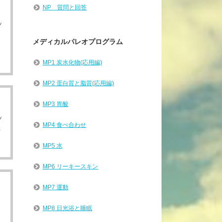
NP 質問と回答
ッ
メディカルパレオプログラム
MP1 炭水化物(応用編)
MP2 蛋白質と脂質(応用編)
MP3 胃酸
ッ
MP4 食べ合わせ
.
MP5 水
MP6 リーキースキン
MP7 運動
MP8 日光浴と睡眠