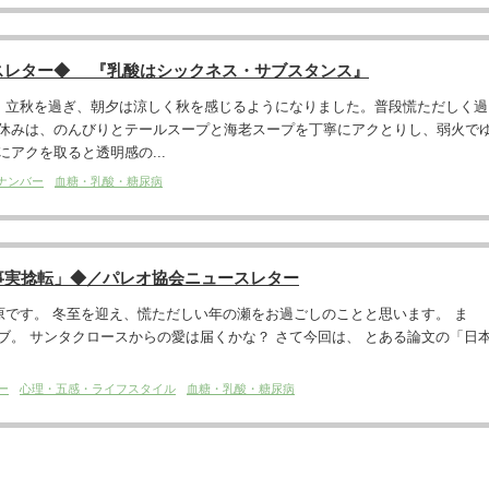
スレター◆ 『乳酸はシックネス・サブスタンス』
。 立秋を過ぎ、朝夕は涼しく秋を感じるようになりました。普段慌ただしく過
休みは、のんびりとテールスープと海老スープを丁寧にアクとりし、弱火で
アクを取ると透明感の...
ナンバー
血糖・乳酸・糖尿病
事実捻転」◆／パレオ協会ニュースレター
です。 冬至を迎え、慌ただしい年の瀬をお過ごしのことと思います。 ま
ブ。 サンタクロースからの愛は届くかな？ さて今回は、 とある論文の「日
ー
心理・五感・ライフスタイル
血糖・乳酸・糖尿病