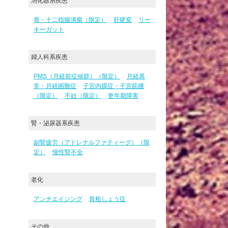
消化器系疾患
胃・十二指腸潰瘍（限定）
肝硬変
リー
キーガット
婦人科系疾患
PMS（月経前症候群）（限定）
月経異
常・月経困難症
子宮内膜症・子宮筋腫
（限定）
不妊（限定）
更年期障害
腎・泌尿器系疾患
副腎疲労（アドレナルファティーグ）（限
定）
慢性腎不全
老化
アンチエイジング
骨粗しょう症
その他