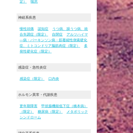
定）
喘息
神経系疾患
慢性頭痛
認知症
うつ病、躁うつ病、統
合失調症（限定）
自閉症
アルツハイマ
―病・パーキンソン病・筋萎縮性側索硬化
症、ミトコンドリア脳筋肉症（限定）
多
発性硬化症（限定）
感染症・急性炎症
感染症（限定）
口内炎
ホルモン異常・代謝疾患
更年期障害
甲状腺機能低下症（橋本病）
（限定）
糖尿病（限定）
メタボリック
シンドローム