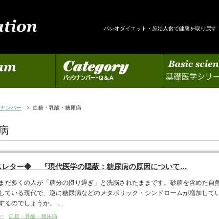
パレオダイエット・原始人食で健康を取り戻す
カテゴリー
基礎医学シリーズの更新
ナンバー
血糖・乳酸・糖尿病
病
スレター◆ 『現代医学の隠蔽：糖尿病の原因について…
まだ多くの人が「糖分の摂り過ぎ」と洗脳されたままです。砂糖を含めた自
している現代で、逆に糖尿病などのメタボリック・シンドロームが増加して
るのでしょうか。 ...
ー
血糖・乳酸・糖尿病