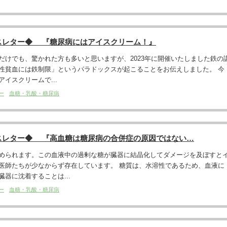
スレター◆ 『糖尿病にはアイスクリーム！』
だけでも、驚かれた方も多いと思いますが、2023年に開催いたしました鉄の
性貧血には鉄制限」というパラドックスが起こることをお伝えしました。 今
イスクリームで...
ー
血糖・乳酸・糖尿病
スレター◆ 『高血糖は糖尿病の合併症の原因ではない…
められます。この血液中の過剰な糖が臓器に結晶化してダメージを及ぼすと
医師たちが少なからず存在しています。 糖質は、水溶性であるため、血液に
器に沈着することは...
ー
血糖・乳酸・糖尿病