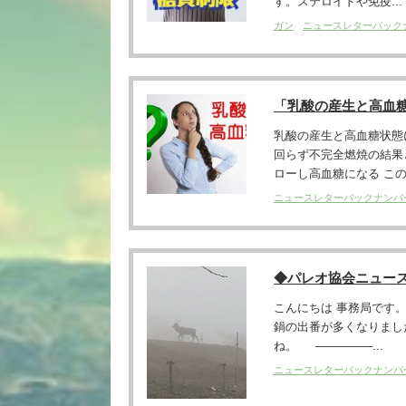
す。ステロイドや免疫...
ガン
ニュースレターバック
「乳酸の産生と高血糖
乳酸の産生と高血糖状態
回らず不完全燃焼の結果
ローし高血糖になる この
ニュースレターバックナンバ
◆パレオ協会ニュー
こんにちは 事務局です
鍋の出番が多くなりまし
ね。 ───────...
ニュースレターバックナンバ