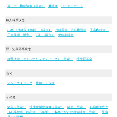
胃・十二指腸潰瘍（限定）
肝硬変
リーキーガット
婦人科系疾患
PMS（月経前症候群）（限定）
月経異常・月経困難症
子宮内膜症・
子宮筋腫（限定）
不妊（限定）
更年期障害
腎・泌尿器系疾患
副腎疲労（アドレナルファティーグ）（限定）
慢性腎不全
老化
アンチエイジング
骨粗しょう症
その他
痛風（限定）
慢性疲労症候群（限定）
喘息（限定）
心臓血管疾患
（心筋梗塞、狭心症、不整脈）、脳卒中などの血管障害（限定）
医薬
品の副作用