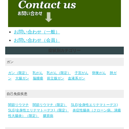
お問い合わせ（一般）
お問い合わせ（会員）
症状別カテゴリー
ガン
ガン（限定）
乳がん
乳がん（限定）
子宮がん
卵巣がん
肺ガ
ン
大腸ガン
脳腫瘍
前立腺ガン
血液系ガン
自己免疫疾患
関節リウマチ
関節リウマチ（限定）
SLE(全身性エリテマトーデス)
SLE(全身性エリテマトーデス)（限定）
炎症性腸炎（クローン病、潰瘍
性大腸炎）（限定）
膠原病