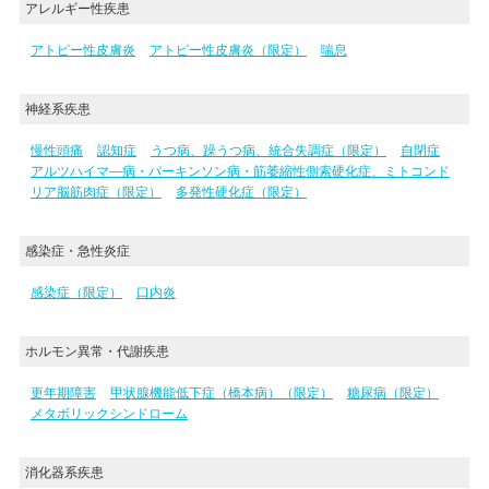
アレルギー性疾患
アトピー性皮膚炎
アトピー性皮膚炎（限定）
喘息
神経系疾患
慢性頭痛
認知症
うつ病、躁うつ病、統合失調症（限定）
自閉症
アルツハイマ―病・パーキンソン病・筋萎縮性側索硬化症、ミトコンド
リア脳筋肉症（限定）
多発性硬化症（限定）
感染症・急性炎症
感染症（限定）
口内炎
ホルモン異常・代謝疾患
更年期障害
甲状腺機能低下症（橋本病）（限定）
糖尿病（限定）
メタボリックシンドローム
消化器系疾患