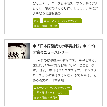
びりとテールスープと海老スープを丁寧にアク
とりし、弱火でゆっくり作りました。丁寧にア
クを取ると透明感の...
ガン
ニュースレターバックナンバー
血糖・乳酸・糖尿病
◆「日本語翻訳での事実捻転」◆／パレ
オ協会ニュースレター
こんにちは事務局の菅原です。 冬至を迎え、
慌ただしい年の瀬をお過ごしのことと思いま
す。 また、本日はクリスマスイブ。 サンタク
ロースからの愛は届くかな？ さて今回は、 と
ある論文の「日本語翻...
ニュースレターバックナンバー
心理・五感・ライフスタイル
血糖・乳酸・糖尿病