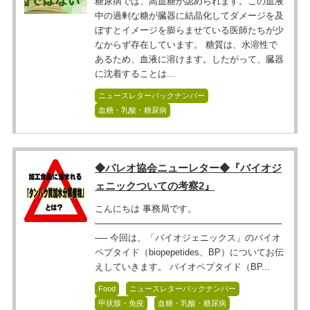
糖尿病では、高血糖が認められます。この血液
中の過剰な糖が臓器に結晶化してダメージを及
ぼすとイメージを膨らませている医師たちが少
なからず存在しています。 糖質は、水溶性で
あるため、血液に溶けます。したがって、臓器
に沈着することは...
ニュースレターバックナンバー
血糖・乳酸・糖尿病
◆パレオ協会ニューレター◆『バイオジ
ェニックついての考察2』
こんにちは 事務局です。
──────────────────────────────
── 今回は、「バイオジェニックス」のバイオ
ペプタイド（biopepetides、BP）についてお伝
えしていきます。 バイオペプタイド（BP...
Food
ニュースレターバックナンバー
甲状腺・免疫
血糖・乳酸・糖尿病