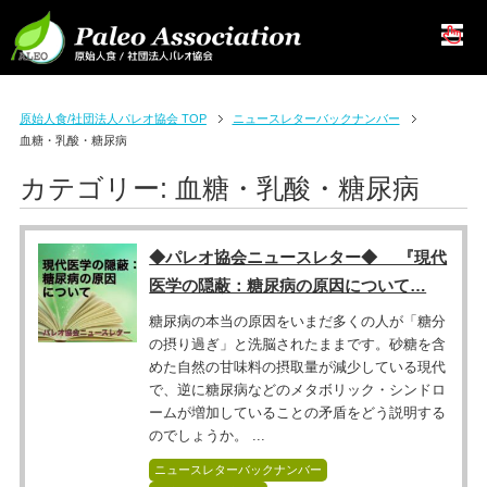
原始人食/社団法人パレオ協会 TOP
ニュースレターバックナンバー
血糖・乳酸・糖尿病
カテゴリー:
血糖・乳酸・糖尿病
◆パレオ協会ニュースレター◆ 『現代
医学の隠蔽：糖尿病の原因について…
糖尿病の本当の原因をいまだ多くの人が「糖分
の摂り過ぎ」と洗脳されたままです。砂糖を含
めた自然の甘味料の摂取量が減少している現代
で、逆に糖尿病などのメタボリック・シンドロ
ームが増加していることの矛盾をどう説明する
のでしょうか。 ...
ニュースレターバックナンバー