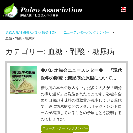
原始人食/社団法人パレオ協会 TOP
ニュースレターバックナンバー
血糖・乳酸・糖尿病
カテゴリー:
血糖・乳酸・糖尿病
◆パレオ協会ニュースレター◆ 『現代
医学の隠蔽：糖尿病の原因について…
糖尿病の本当の原因をいまだ多くの人が「糖分
の摂り過ぎ」と洗脳されたままです。砂糖を含
めた自然の甘味料の摂取量が減少している現代
で、逆に糖尿病などのメタボリック・シンドロ
ームが増加していることの矛盾をどう説明する
のでしょうか。 ...
ニュースレターバックナンバー