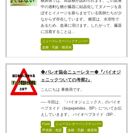
糖尿病では、高血糖が認められます。この血液
中の過剰な糖が臓器に結晶化してダメージを及
ぼすとイメージを膨らませている医師たちが少
なからず存在しています。 糖質は、水溶性で
あるため、血液に溶けます。したがって、臓器
に沈着することは...
ニュースレターバックナンバー
血糖・乳酸・糖尿病
◆パレオ協会ニューレター◆『バイオジ
ェニックついての考察2』
こんにちは 事務局です。
──────────────────────────────
── 今回は、「バイオジェニックス」のバイオ
ペプタイド（biopepetides、BP）についてお伝
えしていきます。 バイオペプタイド（BP...
Food
ニュースレターバックナンバー
甲状腺・免疫
血糖・乳酸・糖尿病