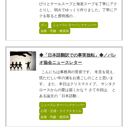
びりとテールスープと海老スープを丁寧にアク
とりし、弱火でゆっくり作りました。丁寧にア
クを取ると透明感の...
ガン
ニュースレターバックナンバー
血糖・乳酸・糖尿病
◆「日本語翻訳での事実捻転」◆／パレ
オ協会ニュースレター
こんにちは事務局の菅原です。 冬至を迎え、
慌ただしい年の瀬をお過ごしのことと思いま
す。 また、本日はクリスマスイブ。 サンタク
ロースからの愛は届くかな？ さて今回は、 と
ある論文の「日本語翻...
ニュースレターバックナンバー
心理・五感・ライフスタイル
血糖・乳酸・糖尿病