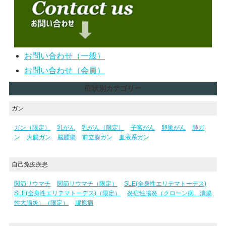
お問い合わせ（一般）
お問い合わせ（会員）
症状別カテゴリー
ガン
ガン（限定）
乳がん
乳がん（限定）
子宮がん
卵巣がん
肺ガ
ン
大腸ガン
脳腫瘍
前立腺ガン
血液系ガン
自己免疫疾患
関節リウマチ
関節リウマチ（限定）
SLE(全身性エリテマトーデス)
SLE(全身性エリテマトーデス)（限定）
炎症性腸炎（クローン病、潰瘍
性大腸炎）（限定）
膠原病