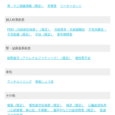
胃・十二指腸潰瘍（限定）
肝硬変
リーキーガット
婦人科系疾患
PMS（月経前症候群）（限定）
月経異常・月経困難症
子宮内膜症・
子宮筋腫（限定）
不妊（限定）
更年期障害
腎・泌尿器系疾患
副腎疲労（アドレナルファティーグ）（限定）
慢性腎不全
老化
アンチエイジング
骨粗しょう症
その他
痛風（限定）
慢性疲労症候群（限定）
喘息（限定）
心臓血管疾患
（心筋梗塞、狭心症、不整脈）、脳卒中などの血管障害（限定）
医薬
品の副作用