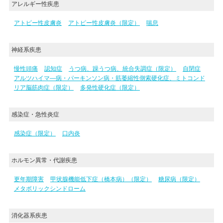
アレルギー性疾患
アトピー性皮膚炎
アトピー性皮膚炎（限定）
喘息
神経系疾患
慢性頭痛
認知症
うつ病、躁うつ病、統合失調症（限定）
自閉症
アルツハイマ―病・パーキンソン病・筋萎縮性側索硬化症、ミトコンド
リア脳筋肉症（限定）
多発性硬化症（限定）
感染症・急性炎症
感染症（限定）
口内炎
ホルモン異常・代謝疾患
更年期障害
甲状腺機能低下症（橋本病）（限定）
糖尿病（限定）
メタボリックシンドローム
消化器系疾患