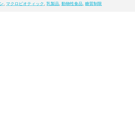
ン
,
マクロビオティック
,
乳製品
,
動物性食品
,
糖質制限