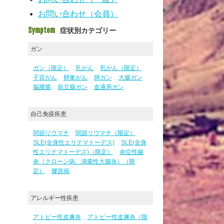
お問い合わせ（会員）
Symptom
症状別カテゴリー
ガン
ガン（限定）
乳がん
乳がん（限定）
子宮がん
卵巣がん
肺ガン
大腸ガン
脳腫瘍
前立腺ガン
血液系ガン
自己免疫疾患
関節リウマチ
関節リウマチ（限定）
SLE(全身性エリテマトーデス)
SLE(全身
性エリテマトーデス)（限定）
炎症性腸
炎（クローン病、潰瘍性大腸炎）（限
定）
膠原病
アレルギー性疾患
アトピー性皮膚炎
アトピー性皮膚炎（限