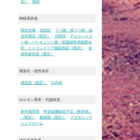
定）
喘息
神経系疾患
慢性頭痛
認知症
うつ病、躁うつ病、統
合失調症（限定）
自閉症
アルツハイマ
―病・パーキンソン病・筋萎縮性側索硬化
症、ミトコンドリア脳筋肉症（限定）
多
発性硬化症（限定）
感染症・急性炎症
感染症（限定）
口内炎
ホルモン異常・代謝疾患
更年期障害
甲状腺機能低下症（橋本病）
（限定）
糖尿病（限定）
メタボリック
シンドローム