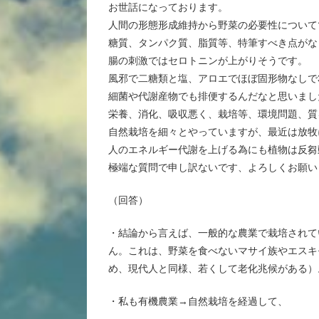
お世話になっております。
人間の形態形成維持から野菜の必要性について
糖質、タンパク質、脂質等、特筆すべき点がな
腸の刺激ではセロトニンが上がりそうです。
風邪で二糖類と塩、アロエでほぼ固形物なしで
細菌や代謝産物でも排便するんだなと思いまし
栄養、消化、吸収悪く、栽培等、環境問題、質
自然栽培を細々とやっていますが、最近は放牧
人のエネルギー代謝を上げる為にも植物は反芻
極端な質問で申し訳ないです、よろしくお願い
（回答）
・結論から言えば、一般的な農業で栽培されて
ん。これは、野菜を食べないマサイ族やエスキ
め、現代人と同様、若くして老化兆候がある）
・私も有機農業→自然栽培を経過して、