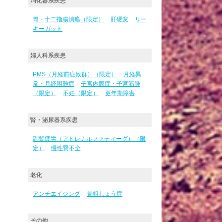
消化器系疾患
胃・十二指腸潰瘍（限定）
肝硬変
リー
キーガット
婦人科系疾患
PMS（月経前症候群）（限定）
月経異
常・月経困難症
子宮内膜症・子宮筋腫
（限定）
不妊（限定）
更年期障害
腎・泌尿器系疾患
副腎疲労（アドレナルファティーグ）（限
定）
慢性腎不全
老化
アンチエイジング
骨粗しょう症
その他