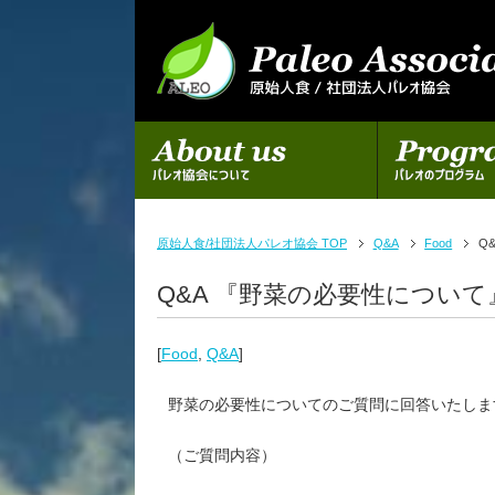
初めての方へ
パレオのプログラム
原始人食/社団法人パレオ協会 TOP
Q&A
Food
Q
Q&A 『野菜の必要性について
[
Food
,
Q&A
]
野菜の必要性についてのご質問に回答いたしま
（ご質問内容）