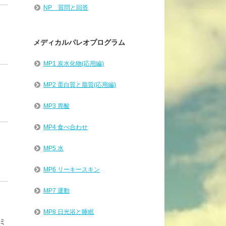
NP 質問と回答
メディカルパレオプログラム
MP1 炭水化物(応用編)
MP2 蛋白質と脂質(応用編)
MP3 胃酸
MP4 食べ合わせ
MP5 水
MP6 リーキースキン
MP7 運動
MP8 日光浴と睡眠
ミ