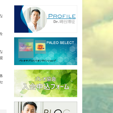
な
を
な
提
各
セ