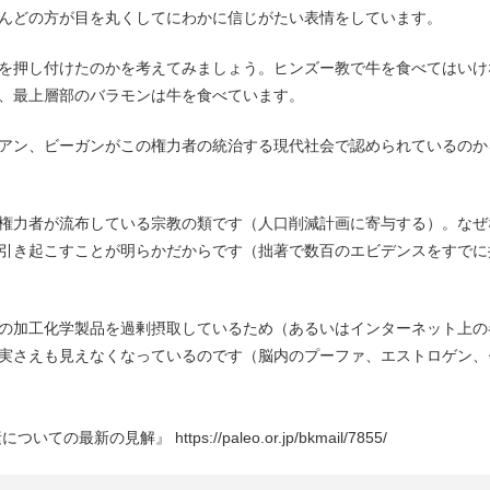
んどの方が目を丸くしてにわかに信じがたい表情をしています。
を押し付けたのかを考えてみましょう。ヒンズー教で牛を食べてはいけ
、最上層部のバラモンは牛を食べています。
アン、ビーガンがこの権力者の統治する現代社会で認められているのか
権力者が流布している宗教の類です（人口削減計画に寄与する）。なぜ
引き起こすことが明らかだからです（拙著で数百のエビデンスをすでに
の加工化学製品を過剰摂取しているため（あるいはインターネット上の
実さえも見えなくなっているのです（脳内のプーファ、エストロゲン、
見解』 https://paleo.or.jp/bkmail/7855/