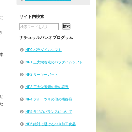
サイト内検索
に
内
ナチュラルパレオプログラム
NP0 パラダイムシフト
本
NP1 三大栄養素のパラダイムシフト
NP2 リーキーガット
NP3 三大栄養素の量の設定
せ
NP4 フルーツその他の嗜好品
た
NP5 食品のバランスについて
NP6 絶対に避けるべき加工食品