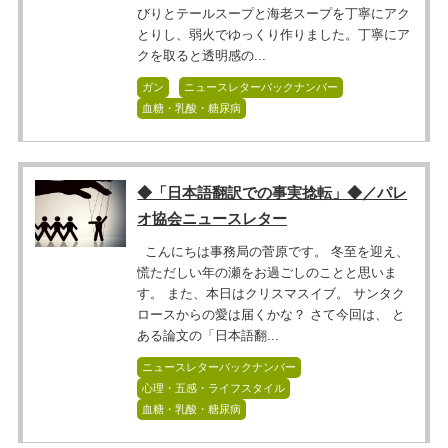
びりとテールスープと海老スープを丁寧にアク
とりし、弱火でゆっくり作りました。丁寧にア
クを取ると透明感の...
ガン
ニュースレターバックナンバー
血糖・乳酸・糖尿病
◆「日本語翻訳での事実捻転」◆／パレ
オ協会ニュースレター
こんにちは事務局の菅原です。 冬至を迎え、
慌ただしい年の瀬をお過ごしのことと思いま
す。 また、本日はクリスマスイブ。 サンタク
ロースからの愛は届くかな？ さて今回は、 と
ある論文の「日本語翻...
ニュースレターバックナンバー
心理・五感・ライフスタイル
血糖・乳酸・糖尿病