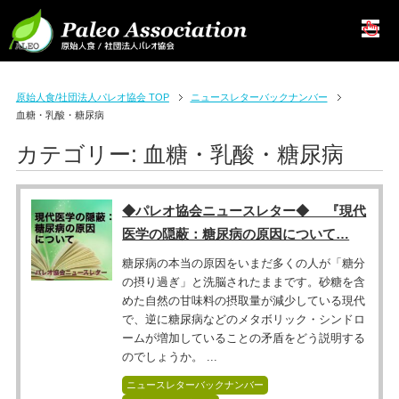
原始人食/社団法人パレオ協会 TOP
ニュースレターバックナンバー
血糖・乳酸・糖尿病
カテゴリー:
血糖・乳酸・糖尿病
◆パレオ協会ニュースレター◆ 『現代
医学の隠蔽：糖尿病の原因について…
糖尿病の本当の原因をいまだ多くの人が「糖分
の摂り過ぎ」と洗脳されたままです。砂糖を含
めた自然の甘味料の摂取量が減少している現代
で、逆に糖尿病などのメタボリック・シンドロ
ームが増加していることの矛盾をどう説明する
のでしょうか。 ...
ニュースレターバックナンバー