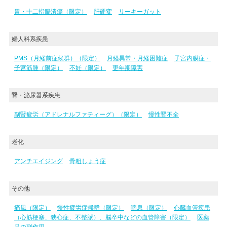
胃・十二指腸潰瘍（限定）
肝硬変
リーキーガット
婦人科系疾患
PMS（月経前症候群）（限定）
月経異常・月経困難症
子宮内膜症・
子宮筋腫（限定）
不妊（限定）
更年期障害
腎・泌尿器系疾患
副腎疲労（アドレナルファティーグ）（限定）
慢性腎不全
老化
アンチエイジング
骨粗しょう症
その他
痛風（限定）
慢性疲労症候群（限定）
喘息（限定）
心臓血管疾患
（心筋梗塞、狭心症、不整脈）、脳卒中などの血管障害（限定）
医薬
品の副作用