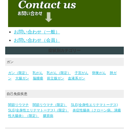
お問い合わせ（一般）
お問い合わせ（会員）
症状別カテゴリー
ガン
ガン（限定）
乳がん
乳がん（限定）
子宮がん
卵巣がん
肺ガ
ン
大腸ガン
脳腫瘍
前立腺ガン
血液系ガン
自己免疫疾患
関節リウマチ
関節リウマチ（限定）
SLE(全身性エリテマトーデス)
SLE(全身性エリテマトーデス)（限定）
炎症性腸炎（クローン病、潰瘍
性大腸炎）（限定）
膠原病