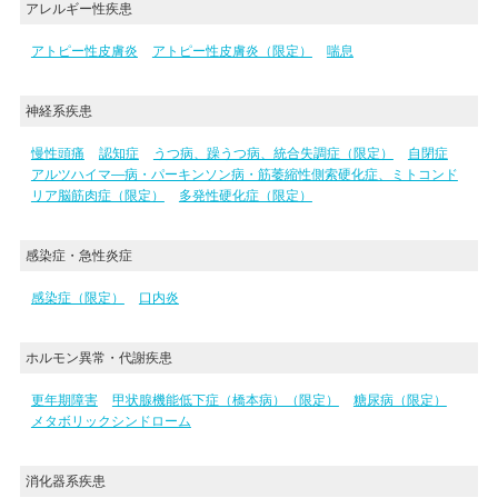
アレルギー性疾患
アトピー性皮膚炎
アトピー性皮膚炎（限定）
喘息
神経系疾患
慢性頭痛
認知症
うつ病、躁うつ病、統合失調症（限定）
自閉症
アルツハイマ―病・パーキンソン病・筋萎縮性側索硬化症、ミトコンド
リア脳筋肉症（限定）
多発性硬化症（限定）
感染症・急性炎症
感染症（限定）
口内炎
ホルモン異常・代謝疾患
更年期障害
甲状腺機能低下症（橋本病）（限定）
糖尿病（限定）
メタボリックシンドローム
消化器系疾患