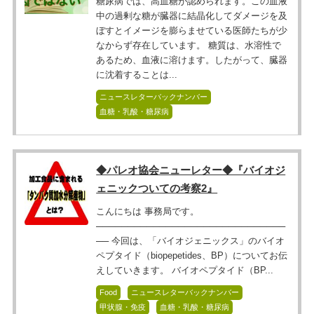
糖尿病では、高血糖が認められます。この血液
中の過剰な糖が臓器に結晶化してダメージを及
ぼすとイメージを膨らませている医師たちが少
なからず存在しています。 糖質は、水溶性で
あるため、血液に溶けます。したがって、臓器
に沈着することは...
ニュースレターバックナンバー
血糖・乳酸・糖尿病
◆パレオ協会ニューレター◆『バイオジ
ェニックついての考察2』
こんにちは 事務局です。
──────────────────────────────
── 今回は、「バイオジェニックス」のバイオ
ペプタイド（biopepetides、BP）についてお伝
えしていきます。 バイオペプタイド（BP...
Food
ニュースレターバックナンバー
甲状腺・免疫
血糖・乳酸・糖尿病