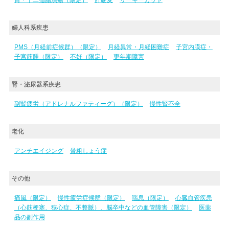
胃・十二指腸潰瘍（限定）
肝硬変
リーキーガット
婦人科系疾患
PMS（月経前症候群）（限定）
月経異常・月経困難症
子宮内膜症・
子宮筋腫（限定）
不妊（限定）
更年期障害
腎・泌尿器系疾患
副腎疲労（アドレナルファティーグ）（限定）
慢性腎不全
老化
アンチエイジング
骨粗しょう症
その他
痛風（限定）
慢性疲労症候群（限定）
喘息（限定）
心臓血管疾患
（心筋梗塞、狭心症、不整脈）、脳卒中などの血管障害（限定）
医薬
品の副作用