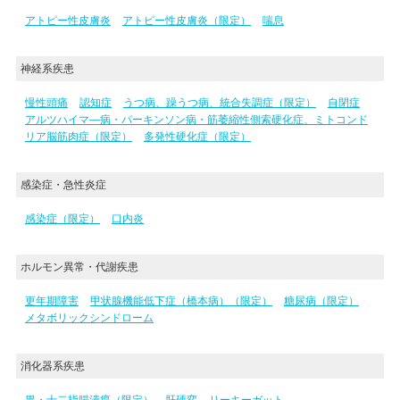
アトピー性皮膚炎
アトピー性皮膚炎（限定）
喘息
神経系疾患
慢性頭痛
認知症
うつ病、躁うつ病、統合失調症（限定）
自閉症
アルツハイマ―病・パーキンソン病・筋萎縮性側索硬化症、ミトコンド
リア脳筋肉症（限定）
多発性硬化症（限定）
感染症・急性炎症
感染症（限定）
口内炎
ホルモン異常・代謝疾患
更年期障害
甲状腺機能低下症（橋本病）（限定）
糖尿病（限定）
メタボリックシンドローム
消化器系疾患