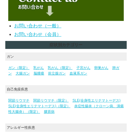
お問い合わせ（一般）
お問い合わせ（会員）
症状別カテゴリー
ガン
ガン（限定）
乳がん
乳がん（限定）
子宮がん
卵巣がん
肺ガ
ン
大腸ガン
脳腫瘍
前立腺ガン
血液系ガン
自己免疫疾患
関節リウマチ
関節リウマチ（限定）
SLE(全身性エリテマトーデス)
SLE(全身性エリテマトーデス)（限定）
炎症性腸炎（クローン病、潰瘍
性大腸炎）（限定）
膠原病
アレルギー性疾患