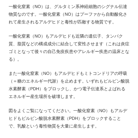
一酸化窒素（NO）は、グルタミン系神経細胞のシグナル伝達
物質なのです。一酸化窒素（NO）はプーファから自動酸化さ
れて産生されるアルデヒドと毒性が匹敵する物質です。
一酸化窒素（NO）もアルデヒドも近隣の遺伝子、タンパク
質、脂質などの構成成分に結合して変性させます（これは炎症
ゴミとなって後々の自己免疫疾患やアレルギー疾患の温床とな
る）。
また一酸化窒素（NO）もアルデヒドもミトコンドリアの呼吸
（＝糖のエネルギー代謝）を止めます。いずれもピルビン酸脱
水素酵素（PDH）をブロックし、かつ電子伝達系とよばれる
エネルギー産生場所を破壊します。
図をよくご覧になってください。一酸化窒素（NO）もアルデ
ヒドもピルビン酸脱水素酵素（PDH）をブロックすること
で、乳酸という毒性物質を大量に産生します。