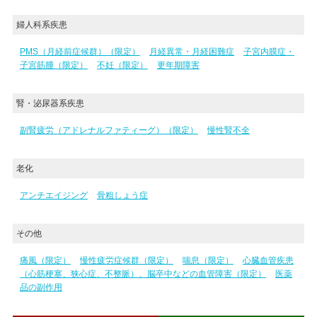
婦人科系疾患
PMS（月経前症候群）（限定）
月経異常・月経困難症
子宮内膜症・
子宮筋腫（限定）
不妊（限定）
更年期障害
腎・泌尿器系疾患
副腎疲労（アドレナルファティーグ）（限定）
慢性腎不全
老化
アンチエイジング
骨粗しょう症
その他
痛風（限定）
慢性疲労症候群（限定）
喘息（限定）
心臓血管疾患
（心筋梗塞、狭心症、不整脈）、脳卒中などの血管障害（限定）
医薬
品の副作用