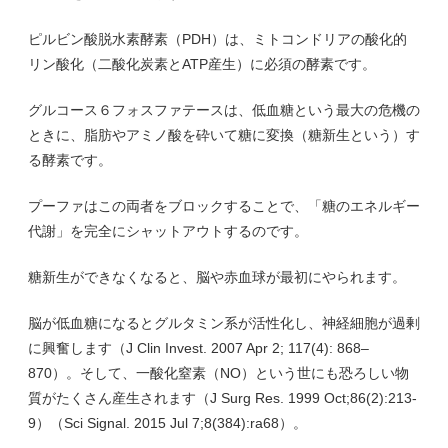
ピルビン酸脱水素酵素（PDH）は、ミトコンドリアの酸化的
リン酸化（二酸化炭素とATP産生）に必須の酵素です。
グルコース６フォスファテースは、低血糖という最大の危機の
ときに、脂肪やアミノ酸を砕いて糖に変換（糖新生という）す
る酵素です。
プーファはこの両者をブロックすることで、「糖のエネルギー
代謝」を完全にシャットアウトするのです。
糖新生ができなくなると、脳や赤血球が最初にやられます。
脳が低血糖になるとグルタミン系が活性化し、神経細胞が過剰
に興奮します（J Clin Invest. 2007 Apr 2; 117(4): 868–
870）。そして、一酸化窒素（NO）という世にも恐ろしい物
質がたくさん産生されます（J Surg Res. 1999 Oct;86(2):213-
9）（Sci Signal. 2015 Jul 7;8(384):ra68）。