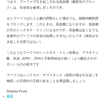
つまり、プーファで引き起こされる低血糖（糖新生のブロッ
ク）は、生命体を破壊し尽くすのです。
またプーファはたとえ糖の摂取をした場合でも、細胞内糖利用
をブロックします。このときは、高血糖になりますが、低血糖
の方がシックネス・ドミノになるのです。高血糖はあくまでも
血液中のプーファの存在の結果にすぎないからです（病気を引
き起こす主因ではない）。
このようなプーファのシックネス・ドミノ効果は、アラキドン
酸、魚油（EPA）, DHAと不飽和結合が多い（より酸化されや
すい）ものが絶大です。
プーファはシックネス・サブスタンス（病気の場を引き起こす
物質）の王様中の王様であることを再認識しましょう。
Related Posts
書籍