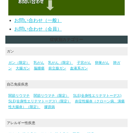
お問い合わせ（一般）
お問い合わせ（会員）
症状別カテゴリー
ガン
ガン（限定）
乳がん
乳がん（限定）
子宮がん
卵巣がん
肺ガ
ン
大腸ガン
脳腫瘍
前立腺ガン
血液系ガン
自己免疫疾患
関節リウマチ
関節リウマチ（限定）
SLE(全身性エリテマトーデス)
SLE(全身性エリテマトーデス)（限定）
炎症性腸炎（クローン病、潰瘍
性大腸炎）（限定）
膠原病
アレルギー性疾患