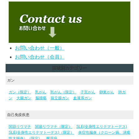
お問い合わせ（一般）
お問い合わせ（会員）
症状別カテゴリー
ガン
ガン（限定）
乳がん
乳がん（限定）
子宮がん
卵巣がん
肺ガ
ン
大腸ガン
脳腫瘍
前立腺ガン
血液系ガン
自己免疫疾患
関節リウマチ
関節リウマチ（限定）
SLE(全身性エリテマトーデス)
SLE(全身性エリテマトーデス)（限定）
炎症性腸炎（クローン病、潰瘍
性大腸炎）（限定）
膠原病