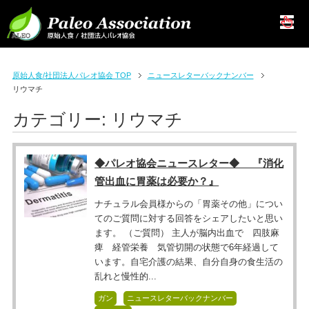
原始人食/社団法人パレオ協会 TOP
ニュースレターバックナンバー
リウマチ
カテゴリー:
リウマチ
◆パレオ協会ニュースレター◆ 『消化
管出血に胃薬は必要か？』
ナチュラル会員様からの「胃薬その他」につい
てのご質問に対する回答をシェアしたいと思い
ます。 （ご質問） 主人が脳内出血で 四肢麻
痺 経管栄養 気管切開の状態で6年経過して
います。自宅介護の結果、自分自身の食生活の
乱れと慢性的...
ガン
ニュースレターバックナンバー