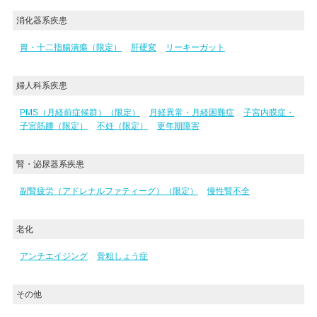
消化器系疾患
胃・十二指腸潰瘍（限定）
肝硬変
リーキーガット
婦人科系疾患
PMS（月経前症候群）（限定）
月経異常・月経困難症
子宮内膜症・
子宮筋腫（限定）
不妊（限定）
更年期障害
腎・泌尿器系疾患
副腎疲労（アドレナルファティーグ）（限定）
慢性腎不全
老化
アンチエイジング
骨粗しょう症
その他