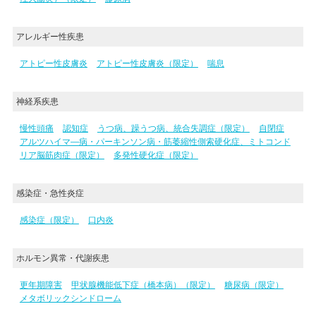
アレルギー性疾患
アトピー性皮膚炎
アトピー性皮膚炎（限定）
喘息
神経系疾患
慢性頭痛
認知症
うつ病、躁うつ病、統合失調症（限定）
自閉症
アルツハイマ―病・パーキンソン病・筋萎縮性側索硬化症、ミトコンド
リア脳筋肉症（限定）
多発性硬化症（限定）
感染症・急性炎症
感染症（限定）
口内炎
ホルモン異常・代謝疾患
更年期障害
甲状腺機能低下症（橋本病）（限定）
糖尿病（限定）
メタボリックシンドローム