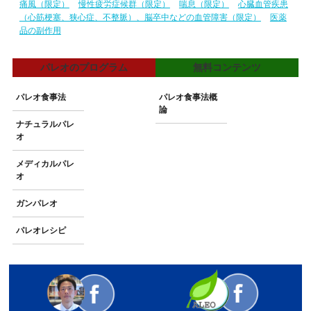
痛風（限定）
慢性疲労症候群（限定）
喘息（限定）
心臓血管疾患
（心筋梗塞、狭心症、不整脈）、脳卒中などの血管障害（限定）
医薬
品の副作用
パレオのプログラム
無料コンテンツ
パレオ食事法
パレオ食事法概
論
ナチュラルパレ
オ
メディカルパレ
オ
ガンパレオ
パレオレシピ