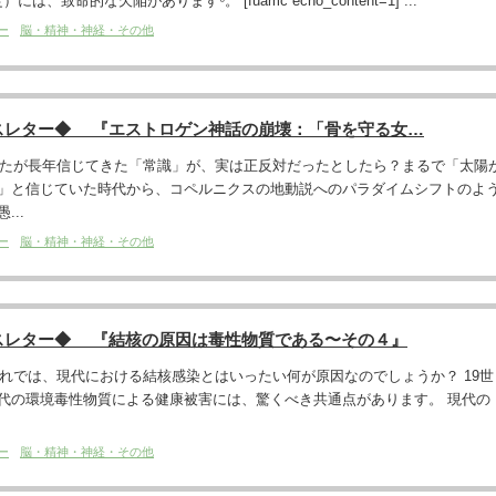
は、致命的な欠陥があります⁶。 [fuamc echo_content=1] ...
ー
脳・精神・神経・その他
スレター◆ 『エストロゲン神話の崩壊：「骨を守る女…
あなたが長年信じてきた「常識」が、実は正反対だったとしたら？まるで「太陽
」と信じていた時代から、コペルニクスの地動説へのパラダイムシフトのよ
..
ー
脳・精神・神経・その他
スレター◆ 『結核の原因は毒性物質である〜その４』
それでは、現代における結核感染とはいったい何が原因なのでしょうか？ 19世
代の環境毒性物質による健康被害には、驚くべき共通点があります。 現代の
ー
脳・精神・神経・その他