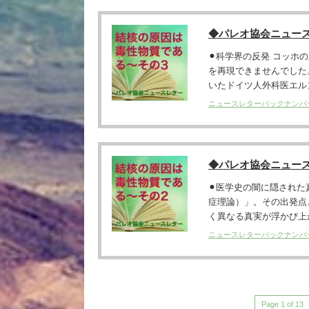
◆パレオ協会ニュー
⚫︎科学界の反発 コッ
を再現できませんでした
いたドイツ人外科医エルン
ニュースレターバックナンバ
◆パレオ協会ニュー
⚫︎医学史の闇に隠され
症理論）」。その出発点
く異なる真実が浮かび上が
ニュースレターバックナンバ
Page 1 of 13