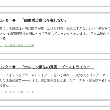
スレター◆ 『細菌感染症は存在しない』
菌による感染症も現代医学が作り上げた幻想・仮説にすぎないという事実を
ease）という細菌感染症を例にとって考察していきたいと思います。 ライム病の正
驚...
ー
脳・精神・神経・その他
スレター◆ 『ホルモン療法の真実：ゴーストライター…
に出てきそうな「ゴーストライター」という存在。 みなさんがインターネッ
んだ医薬品論文――それは、実は製薬会社が雇ったゴースト（匿名執筆者）
ん。 ...
ー
脳・精神・神経・その他