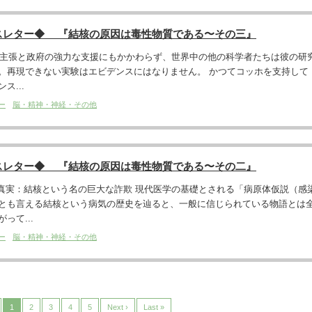
スレター◆ 『結核の原因は毒性物質である〜その三』
ホの主張と政府の強力な支援にもかかわらず、世界中の他の科学者たちは彼の研
。再現できない実験はエビデンスにはなりません。 かつてコッホを支持して
ス...
ー
脳・精神・神経・その他
スレター◆ 『結核の原因は毒性物質である〜その二』
た真実：結核という名の巨大な詐欺 現代医学の基礎とされる「病原体仮説（感
とも言える結核という病気の歴史を辿ると、一般に信じられている物語とは
って...
ー
脳・精神・神経・その他
1
2
3
4
5
Next ›
Last »