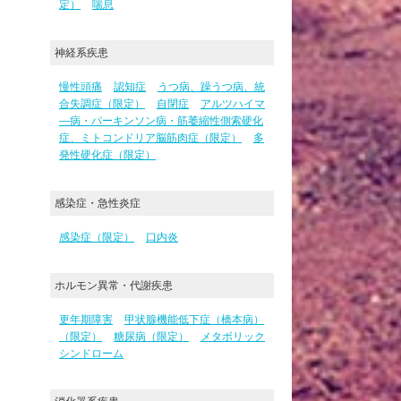
定）
喘息
神経系疾患
慢性頭痛
認知症
うつ病、躁うつ病、統
合失調症（限定）
自閉症
アルツハイマ
―病・パーキンソン病・筋萎縮性側索硬化
症、ミトコンドリア脳筋肉症（限定）
多
発性硬化症（限定）
感染症・急性炎症
感染症（限定）
口内炎
ホルモン異常・代謝疾患
更年期障害
甲状腺機能低下症（橋本病）
（限定）
糖尿病（限定）
メタボリック
シンドローム