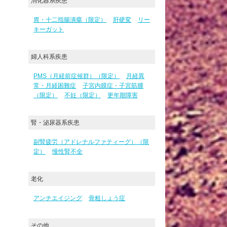
消化器系疾患
胃・十二指腸潰瘍（限定）
肝硬変
リー
キーガット
婦人科系疾患
PMS（月経前症候群）（限定）
月経異
常・月経困難症
子宮内膜症・子宮筋腫
（限定）
不妊（限定）
更年期障害
腎・泌尿器系疾患
副腎疲労（アドレナルファティーグ）（限
定）
慢性腎不全
老化
アンチエイジング
骨粗しょう症
その他