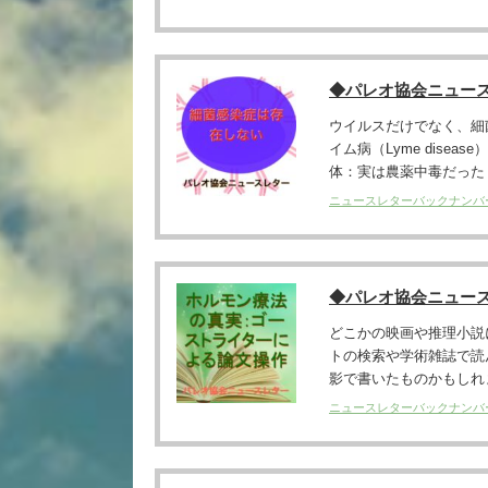
◆パレオ協会ニュー
ウイルスだけでなく、細
イム病（Lyme dis
体：実は農薬中毒だった？
ニュースレターバックナンバ
◆パレオ協会ニュー
どこかの映画や推理小説
トの検索や学術雑誌で読
影で書いたものかもしれませ
ニュースレターバックナンバ