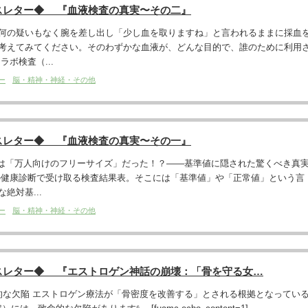
スレター◆ 『血液検査の真実〜その二』
何の疑いもなく腕を差し出し「少し血を取りますね」と言われるままに採血
考えてみてください。そのわずかな血液が、どんな目的で、誰のために利用
ボ検査（...
ー
脳・精神・神経・その他
スレター◆ 『血液検査の真実〜その一』
実は「万人向けのフリーサイズ」だった！？――基準値に隠された驚くべき真
の健康診断で受け取る検査結果表。そこには「基準値」や「正常値」という言
絶対基...
ー
脳・精神・神経・その他
スレター◆ 『エストロゲン神話の崩壊：「骨を守る女…
命的な欠陥 エストロゲン療法が「骨密度を改善する」とされる根拠となってい