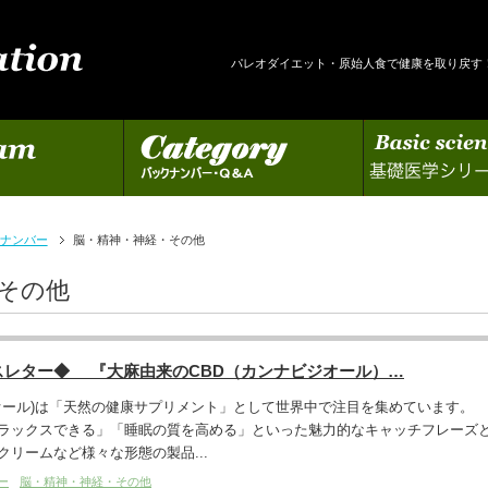
パレオダイエット・原始人食で健康を取り戻す
カテゴリー
基礎医学シリーズの更新
ナンバー
脳・精神・神経・その他
その他
スレター◆ 『大麻由来のCBD（カンナビジオール）…
ジオール)は「天然の健康サプリメント」として世界中で注目を集めています。
ラックスできる」「睡眠の質を高める」といった魅力的なキャッチフレーズ
リームなど様々な形態の製品...
ー
脳・精神・神経・その他