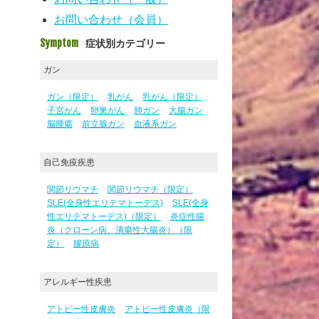
お問い合わせ（会員）
Symptom
症状別カテゴリー
ガン
ガン（限定）
乳がん
乳がん（限定）
子宮がん
卵巣がん
肺ガン
大腸ガン
脳腫瘍
前立腺ガン
血液系ガン
自己免疫疾患
関節リウマチ
関節リウマチ（限定）
SLE(全身性エリテマトーデス)
SLE(全身
性エリテマトーデス)（限定）
炎症性腸
炎（クローン病、潰瘍性大腸炎）（限
定）
膠原病
アレルギー性疾患
アトピー性皮膚炎
アトピー性皮膚炎（限