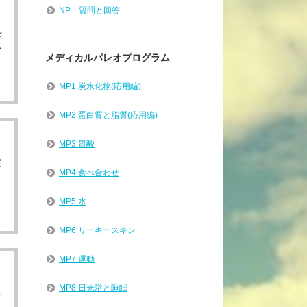
NP 質問と回答
を
さ
メディカルパレオプログラム
MP1 炭水化物(応用編)
MP2 蛋白質と脂質(応用編)
MP3 胃酸
実
MP4 食べ合わせ
MP5 水
MP6 リーキースキン
MP7 運動
MP8 日光浴と睡眠
る