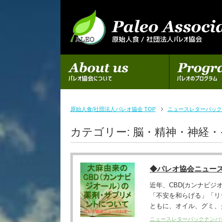
初めての方へ
パレオのプログラム
原始人食/社団法人パレオ協会 TOP
ニュースレターバック
カテゴリー:
脳・精神・神経・
◆パレオ協会ニュー
近年、CBD(カンナビ
「不安を和らげる」「リ
ともに、オイル、グミ、ク
ニュースレターバックナンバ