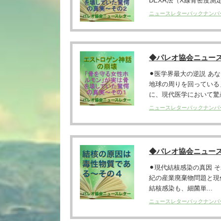
DEXA法（X線骨密度測定）に
ニュースレターバックナンバ
◆パレオ協会ニュー
⚫︎医学界最大の逆説 
地球の周りを回っている
に、現代医学において驚愚.
ニュースレターバックナンバ
◆パレオ協会ニュー
⚫︎現代結核感染の真因 
紀の産業廃棄物問題と現
結核感染も、細菌単...
ニュースレターバックナンバ