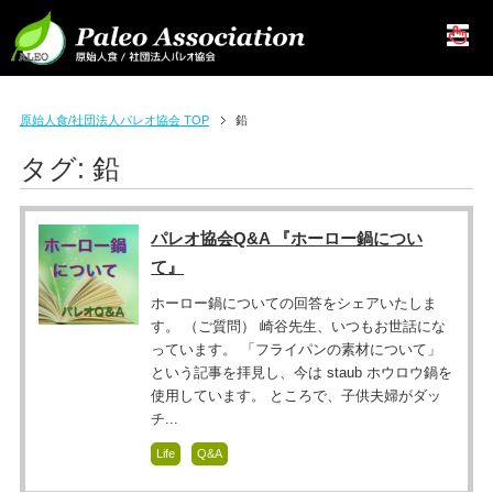
原始人食/社団法人パレオ協会 TOP
鉛
タグ:
鉛
パレオ協会Q&A 『ホーロー鍋につい
て』
ホーロー鍋についての回答をシェアいたしま
す。 （ご質問） 崎谷先生、いつもお世話にな
っています。 「フライパンの素材について」
という記事を拝見し、今は staub ホウロウ鍋を
使用しています。 ところで、子供夫婦がダッ
チ...
Life
Q&A