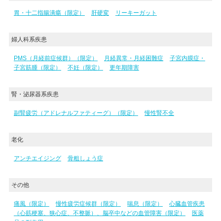
胃・十二指腸潰瘍（限定）
肝硬変
リーキーガット
婦人科系疾患
PMS（月経前症候群）（限定）
月経異常・月経困難症
子宮内膜症・
子宮筋腫（限定）
不妊（限定）
更年期障害
腎・泌尿器系疾患
副腎疲労（アドレナルファティーグ）（限定）
慢性腎不全
老化
アンチエイジング
骨粗しょう症
その他
痛風（限定）
慢性疲労症候群（限定）
喘息（限定）
心臓血管疾患
（心筋梗塞、狭心症、不整脈）、脳卒中などの血管障害（限定）
医薬