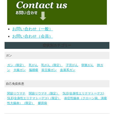
お問い合わせ（一般）
お問い合わせ（会員）
症状別カテゴリー
ガン
ガン（限定）
乳がん
乳がん（限定）
子宮がん
卵巣がん
肺ガ
ン
大腸ガン
脳腫瘍
前立腺ガン
血液系ガン
自己免疫疾患
関節リウマチ
関節リウマチ（限定）
SLE(全身性エリテマトーデス)
SLE(全身性エリテマトーデス)（限定）
炎症性腸炎（クローン病、潰瘍
性大腸炎）（限定）
膠原病