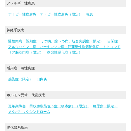
アレルギー性疾患
アトピー性皮膚炎
アトピー性皮膚炎（限定）
喘息
神経系疾患
慢性頭痛
認知症
うつ病、躁うつ病、統合失調症（限定）
自閉症
アルツハイマ―病・パーキンソン病・筋萎縮性側索硬化症、ミトコンド
リア脳筋肉症（限定）
多発性硬化症（限定）
感染症・急性炎症
感染症（限定）
口内炎
ホルモン異常・代謝疾患
更年期障害
甲状腺機能低下症（橋本病）（限定）
糖尿病（限定）
メタボリックシンドローム
消化器系疾患