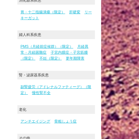
消化器系疾患
胃・十二指腸潰瘍（限定）
肝硬変
リー
キーガット
婦人科系疾患
PMS（月経前症候群）（限定）
月経異
常・月経困難症
子宮内膜症・子宮筋腫
（限定）
不妊（限定）
更年期障害
腎・泌尿器系疾患
副腎疲労（アドレナルファティーグ）（限
定）
慢性腎不全
老化
アンチエイジング
骨粗しょう症
その他