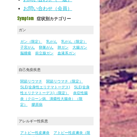
お問い合わせ（会員）
Symptom
症状別カテゴリー
ガン
ガン（限定）
乳がん
乳がん（限定）
子宮がん
卵巣がん
肺ガン
大腸ガン
脳腫瘍
前立腺ガン
血液系ガン
自己免疫疾患
関節リウマチ
関節リウマチ（限定）
SLE(全身性エリテマトーデス)
SLE(全身
性エリテマトーデス)（限定）
炎症性腸
炎（クローン病、潰瘍性大腸炎）（限
定）
膠原病
アレルギー性疾患
アトピー性皮膚炎
アトピー性皮膚炎（限