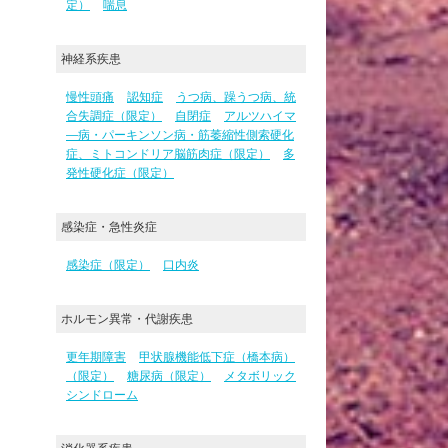
定）
喘息
神経系疾患
慢性頭痛
認知症
うつ病、躁うつ病、統
合失調症（限定）
自閉症
アルツハイマ
―病・パーキンソン病・筋萎縮性側索硬化
症、ミトコンドリア脳筋肉症（限定）
多
発性硬化症（限定）
感染症・急性炎症
感染症（限定）
口内炎
ホルモン異常・代謝疾患
更年期障害
甲状腺機能低下症（橋本病）
（限定）
糖尿病（限定）
メタボリック
シンドローム