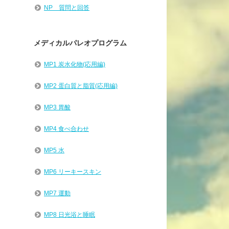
NP 質問と回答
メディカルパレオプログラム
MP1 炭水化物(応用編)
MP2 蛋白質と脂質(応用編)
MP3 胃酸
MP4 食べ合わせ
MP5 水
MP6 リーキースキン
MP7 運動
MP8 日光浴と睡眠