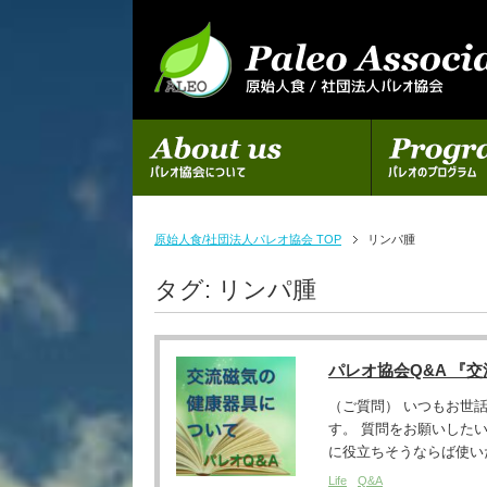
初めての方へ
パレオのプログラム
原始人食/社団法人パレオ協会 TOP
リンパ腫
タグ:
リンパ腫
パレオ協会Q&A 『
（ご質問） いつもお世
す。 質問をお願いした
に役立ちそうならば使いた
Life
Q&A