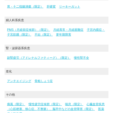
胃・十二指腸潰瘍（限定）
肝硬変
リーキーガット
婦人科系疾患
PMS（月経前症候群）（限定）
月経異常・月経困難症
子宮内膜症・
子宮筋腫（限定）
不妊（限定）
更年期障害
腎・泌尿器系疾患
副腎疲労（アドレナルファティーグ）（限定）
慢性腎不全
老化
アンチエイジング
骨粗しょう症
その他
痛風（限定）
慢性疲労症候群（限定）
喘息（限定）
心臓血管疾患
（心筋梗塞、狭心症、不整脈）、脳卒中などの血管障害（限定）
医薬