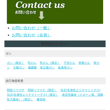
お問い合わせ（一般）
お問い合わせ（会員）
症状別カテゴリー
ガン
ガン（限定）
乳がん
乳がん（限定）
子宮がん
卵巣がん
肺ガ
ン
大腸ガン
脳腫瘍
前立腺ガン
血液系ガン
自己免疫疾患
関節リウマチ
関節リウマチ（限定）
SLE(全身性エリテマトーデス)
SLE(全身性エリテマトーデス)（限定）
炎症性腸炎（クローン病、潰瘍
性大腸炎）（限定）
膠原病