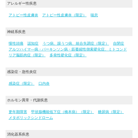
アレルギー性疾患
アトピー性皮膚炎
アトピー性皮膚炎（限定）
喘息
神経系疾患
慢性頭痛
認知症
うつ病、躁うつ病、統合失調症（限定）
自閉症
アルツハイマ―病・パーキンソン病・筋萎縮性側索硬化症、ミトコンド
リア脳筋肉症（限定）
多発性硬化症（限定）
感染症・急性炎症
感染症（限定）
口内炎
ホルモン異常・代謝疾患
更年期障害
甲状腺機能低下症（橋本病）（限定）
糖尿病（限定）
メタボリックシンドローム
消化器系疾患