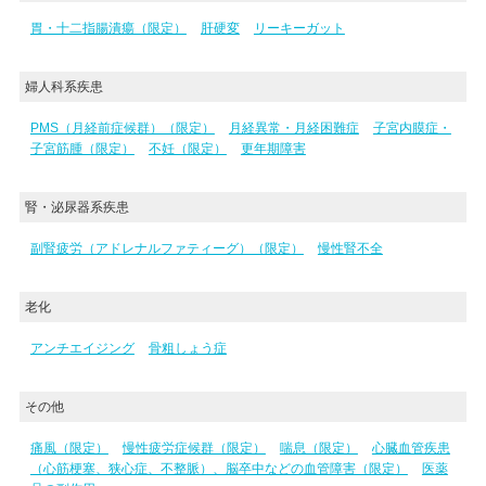
胃・十二指腸潰瘍（限定）
肝硬変
リーキーガット
婦人科系疾患
PMS（月経前症候群）（限定）
月経異常・月経困難症
子宮内膜症・
子宮筋腫（限定）
不妊（限定）
更年期障害
腎・泌尿器系疾患
副腎疲労（アドレナルファティーグ）（限定）
慢性腎不全
老化
アンチエイジング
骨粗しょう症
その他
痛風（限定）
慢性疲労症候群（限定）
喘息（限定）
心臓血管疾患
（心筋梗塞、狭心症、不整脈）、脳卒中などの血管障害（限定）
医薬