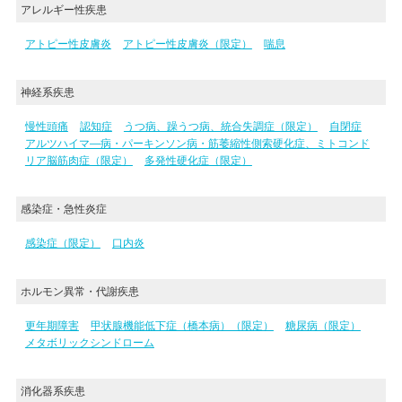
アレルギー性疾患
アトピー性皮膚炎
アトピー性皮膚炎（限定）
喘息
神経系疾患
慢性頭痛
認知症
うつ病、躁うつ病、統合失調症（限定）
自閉症
アルツハイマ―病・パーキンソン病・筋萎縮性側索硬化症、ミトコンド
リア脳筋肉症（限定）
多発性硬化症（限定）
感染症・急性炎症
感染症（限定）
口内炎
ホルモン異常・代謝疾患
更年期障害
甲状腺機能低下症（橋本病）（限定）
糖尿病（限定）
メタボリックシンドローム
消化器系疾患