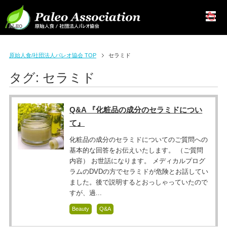
原始人食/社団法人パレオ協会 TOP
セラミド
タグ:
セラミド
Q&A 『化粧品の成分のセラミドについ
て』
化粧品の成分のセラミドについてのご質問への
基本的な回答をお伝えいたします。 （ご質問
内容） お世話になります。 メディカルプログ
ラムのDVDの方でセラミドが危険とお話してい
ました。後で説明するとおっしゃっていたので
すが、過...
Beauty
Q&A