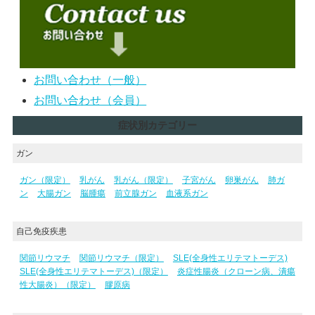
お問い合わせ（一般）
お問い合わせ（会員）
症状別カテゴリー
ガン
ガン（限定）
乳がん
乳がん（限定）
子宮がん
卵巣がん
肺ガ
ン
大腸ガン
脳腫瘍
前立腺ガン
血液系ガン
自己免疫疾患
関節リウマチ
関節リウマチ（限定）
SLE(全身性エリテマトーデス)
SLE(全身性エリテマトーデス)（限定）
炎症性腸炎（クローン病、潰瘍
性大腸炎）（限定）
膠原病