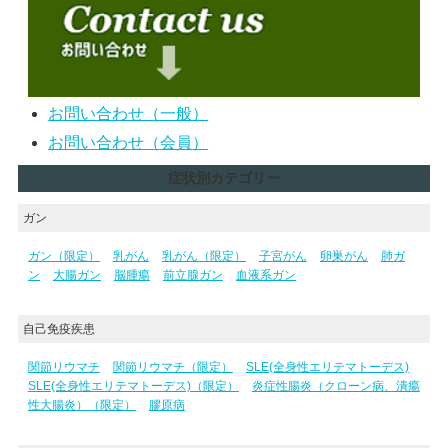
お問い合わせ（一般）
お問い合わせ（会員）
症状別カテゴリー
ガン
ガン（限定）
乳がん
乳がん（限定）
子宮がん
卵巣がん
肺ガ
ン
大腸ガン
脳腫瘍
前立腺ガン
血液系ガン
自己免疫疾患
関節リウマチ
関節リウマチ（限定）
SLE(全身性エリテマトーデス)
SLE(全身性エリテマトーデス)（限定）
炎症性腸炎（クローン病、潰瘍
性大腸炎）（限定）
膠原病