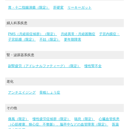
胃・十二指腸潰瘍（限定）
肝硬変
リーキーガット
婦人科系疾患
PMS（月経前症候群）（限定）
月経異常・月経困難症
子宮内膜症・
子宮筋腫（限定）
不妊（限定）
更年期障害
腎・泌尿器系疾患
副腎疲労（アドレナルファティーグ）（限定）
慢性腎不全
老化
アンチエイジング
骨粗しょう症
その他
痛風（限定）
慢性疲労症候群（限定）
喘息（限定）
心臓血管疾患
（心筋梗塞、狭心症、不整脈）、脳卒中などの血管障害（限定）
医薬