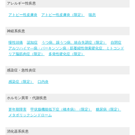
アレルギー性疾患
アトピー性皮膚炎
アトピー性皮膚炎（限定）
喘息
神経系疾患
慢性頭痛
認知症
うつ病、躁うつ病、統合失調症（限定）
自閉症
アルツハイマ―病・パーキンソン病・筋萎縮性側索硬化症、ミトコンド
リア脳筋肉症（限定）
多発性硬化症（限定）
感染症・急性炎症
感染症（限定）
口内炎
ホルモン異常・代謝疾患
更年期障害
甲状腺機能低下症（橋本病）（限定）
糖尿病（限定）
メタボリックシンドローム
消化器系疾患