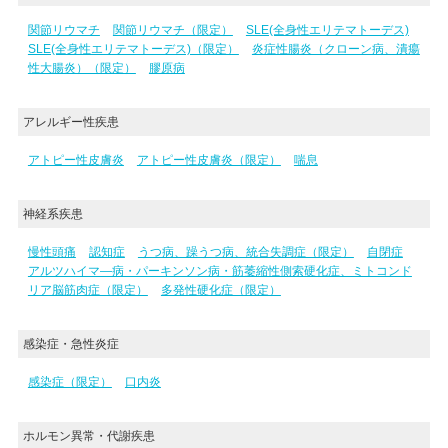
関節リウマチ
関節リウマチ（限定）
SLE(全身性エリテマトーデス)
SLE(全身性エリテマトーデス)（限定）
炎症性腸炎（クローン病、潰瘍
性大腸炎）（限定）
膠原病
アレルギー性疾患
アトピー性皮膚炎
アトピー性皮膚炎（限定）
喘息
神経系疾患
慢性頭痛
認知症
うつ病、躁うつ病、統合失調症（限定）
自閉症
アルツハイマ―病・パーキンソン病・筋萎縮性側索硬化症、ミトコンド
リア脳筋肉症（限定）
多発性硬化症（限定）
感染症・急性炎症
感染症（限定）
口内炎
ホルモン異常・代謝疾患