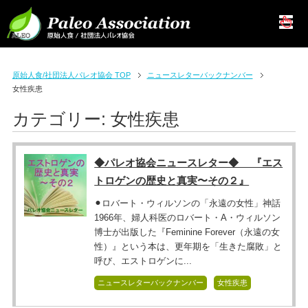
原始人食/社団法人パレオ協会 TOP
ニュースレターバックナンバー
女性疾患
カテゴリー:
女性疾患
◆パレオ協会ニュースレター◆ 『エス
トロゲンの歴史と真実〜その２』
⚫︎ロバート・ウィルソンの「永遠の女性」神話
1966年、婦人科医のロバート・A・ウィルソン
博士が出版した『Feminine Forever（永遠の女
性）』という本は、更年期を「生きた腐敗」と
呼び、エストロゲンに...
ニュースレターバックナンバー
女性疾患