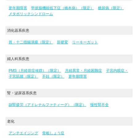
更年期障害
甲状腺機能低下症（橋本病）（限定）
糖尿病（限定）
メタボリックシンドローム
消化器系疾患
胃・十二指腸潰瘍（限定）
肝硬変
リーキーガット
婦人科系疾患
PMS（月経前症候群）（限定）
月経異常・月経困難症
子宮内膜症・
子宮筋腫（限定）
不妊（限定）
更年期障害
腎・泌尿器系疾患
副腎疲労（アドレナルファティーグ）（限定）
慢性腎不全
老化
アンチエイジング
骨粗しょう症