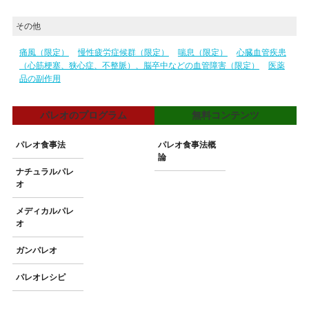
その他
痛風（限定）
慢性疲労症候群（限定）
喘息（限定）
心臓血管疾患
（心筋梗塞、狭心症、不整脈）、脳卒中などの血管障害（限定）
医薬
品の副作用
パレオのプログラム
無料コンテンツ
パレオ食事法
パレオ食事法概
論
ナチュラルパレ
オ
メディカルパレ
オ
ガンパレオ
パレオレシピ