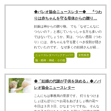
◆パレオ協会ニュースレター◆ 『つわ
りは赤ちゃんを守る母体からの贈り…
妊娠は神からの贈り物。 でも「なぜこんなに
つらいの？」と感じていらっしゃる方も多いの
ではないでしょうか。実は、つらい悪阻（つわ
り）には、赤ちゃんを守る驚くべき役割が隠さ
れていたのです。 なぜ多くの妊婦さんが経...
ニュースレターバックナンバー
女性疾患
脳・精神・神経・その他
◆「妊婦の代謝が子供を決める」◆／パ
レオ協会ニュースレター
こんにちは事務局の菅原です。 灯りをつけま
しょぼんぼりに〜お花をあげましょ桃の花〜
今日は３月３日、ひなまつりですね。 そんな