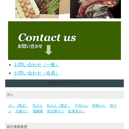
お問い合わせ（一般）
お問い合わせ（会員）
症状別カテゴリー
ガン
ガン（限定）
乳がん
乳がん（限定）
子宮がん
卵巣がん
肺ガ
ン
大腸ガン
脳腫瘍
前立腺ガン
血液系ガン
自己免疫疾患