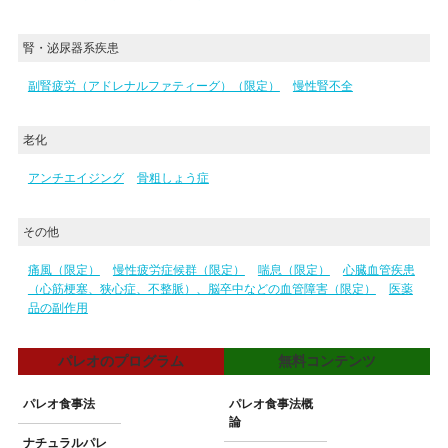
腎・泌尿器系疾患
副腎疲労（アドレナルファティーグ）（限定）
慢性腎不全
老化
アンチエイジング
骨粗しょう症
その他
痛風（限定）
慢性疲労症候群（限定）
喘息（限定）
心臓血管疾患
（心筋梗塞、狭心症、不整脈）、脳卒中などの血管障害（限定）
医薬
品の副作用
パレオのプログラム
無料コンテンツ
パレオ食事法
パレオ食事法概
論
ナチュラルパレ