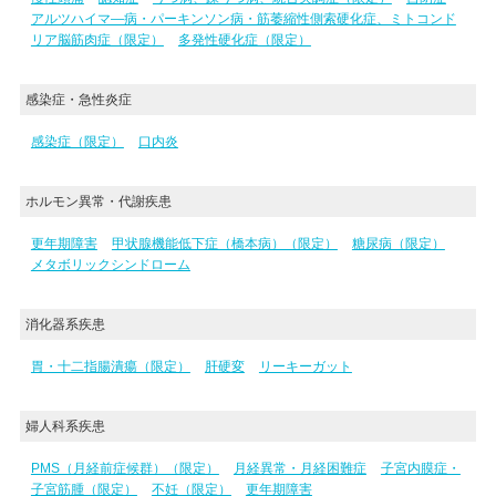
アルツハイマ―病・パーキンソン病・筋萎縮性側索硬化症、ミトコンド
リア脳筋肉症（限定）
多発性硬化症（限定）
感染症・急性炎症
感染症（限定）
口内炎
ホルモン異常・代謝疾患
更年期障害
甲状腺機能低下症（橋本病）（限定）
糖尿病（限定）
メタボリックシンドローム
消化器系疾患
胃・十二指腸潰瘍（限定）
肝硬変
リーキーガット
婦人科系疾患
PMS（月経前症候群）（限定）
月経異常・月経困難症
子宮内膜症・
子宮筋腫（限定）
不妊（限定）
更年期障害