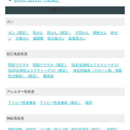
症状別カテゴリー
ガン
ガン（限定）
乳がん
乳がん（限定）
子宮がん
卵巣がん
肺ガ
ン
大腸ガン
脳腫瘍
前立腺ガン
血液系ガン
自己免疫疾患
関節リウマチ
関節リウマチ（限定）
SLE(全身性エリテマトーデス)
SLE(全身性エリテマトーデス)（限定）
炎症性腸炎（クローン病、潰瘍
性大腸炎）（限定）
膠原病
アレルギー性疾患
アトピー性皮膚炎
アトピー性皮膚炎（限定）
喘息
神経系疾患
慢性頭痛
認知症
うつ病、躁うつ病、統合失調症（限定）
自閉症