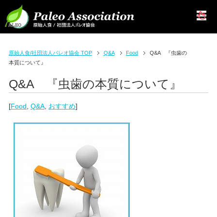
原始人食/社団法人パレオ協会 TOP
Q&A
Food
Q&A 『虫歯の
本質について』
Q&A 『虫歯の本質について』
[
Food
,
Q&A
,
おすすめ
]