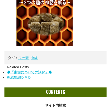
タグ：
フッ素
,
虫歯
Related Posts
◆「虫歯についての誤解」◆
糖総集編ＤＶＤ
CONTENTS
サイト内検索