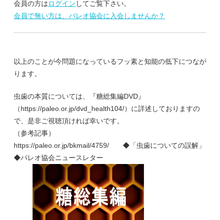
会員の方は
ログイン
してご覧下さい。
会員で無い方は、パレオ協会に入会しませんか？
以上のことが今問題になっているフッ素と知能の低下につなが
ります。
虫歯の本質については、『糖総集編DVD』
（https://paleo.or.jp/dvd_health104/）に詳述しておりますの
で、是非ご視聴頂ければ幸いです。
（参考記事）
https://paleo.or.jp/bkmail/4759/ ◆「虫歯についての誤解」
◆パレオ協会ニュースレター