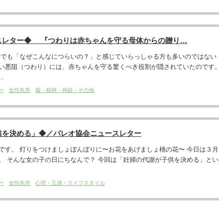
スレター◆ 『つわりは赤ちゃんを守る母体からの贈り…
 でも「なぜこんなにつらいの？」と感じていらっしゃる方も多いのではない
い悪阻（つわり）には、赤ちゃんを守る驚くべき役割が隠されていたのです
.
ー
女性疾患
脳・精神・神経・その他
供を決める」◆／パレオ協会ニュースレター
です。 灯りをつけましょぼんぼりに〜お花をあげましょ桃の花〜 今日は３月
。 そんな女の子の日にちなんで？ 今回は「妊婦の代謝が子供を決める」とい
ー
女性疾患
心理・五感・ライフスタイル