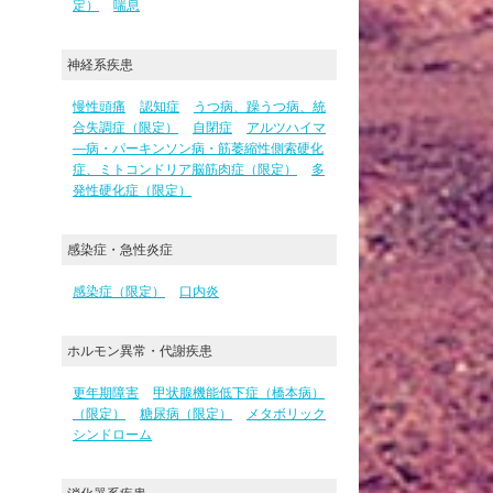
定）
喘息
神経系疾患
慢性頭痛
認知症
うつ病、躁うつ病、統
合失調症（限定）
自閉症
アルツハイマ
―病・パーキンソン病・筋萎縮性側索硬化
症、ミトコンドリア脳筋肉症（限定）
多
発性硬化症（限定）
感染症・急性炎症
感染症（限定）
口内炎
ホルモン異常・代謝疾患
更年期障害
甲状腺機能低下症（橋本病）
（限定）
糖尿病（限定）
メタボリック
シンドローム