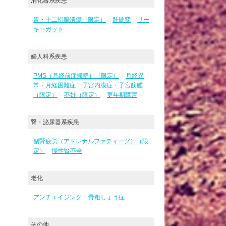
消化器系疾患
胃・十二指腸潰瘍（限定）
肝硬変
リー
キーガット
婦人科系疾患
PMS（月経前症候群）（限定）
月経異
常・月経困難症
子宮内膜症・子宮筋腫
（限定）
不妊（限定）
更年期障害
腎・泌尿器系疾患
副腎疲労（アドレナルファティーグ）（限
定）
慢性腎不全
老化
アンチエイジング
骨粗しょう症
その他