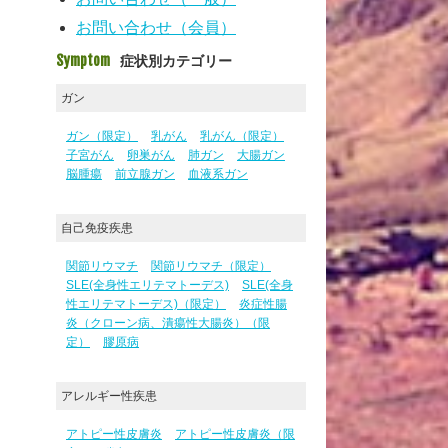
お問い合わせ（会員）
Symptom
症状別カテゴリー
ガン
ガン（限定）
乳がん
乳がん（限定）
子宮がん
卵巣がん
肺ガン
大腸ガン
脳腫瘍
前立腺ガン
血液系ガン
自己免疫疾患
関節リウマチ
関節リウマチ（限定）
SLE(全身性エリテマトーデス)
SLE(全身
性エリテマトーデス)（限定）
炎症性腸
炎（クローン病、潰瘍性大腸炎）（限
定）
膠原病
アレルギー性疾患
アトピー性皮膚炎
アトピー性皮膚炎（限