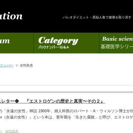
パレオダイエット・原始人食で健康を取り戻す
カテゴリー
基礎医学シリーズの更新
ナンバー
女性疾患
スレター◆ 『エストロゲンの歴史と真実〜その２』
の「永遠の女性」神話 1966年、婦人科医のロバート・A・ウィルソン博士が
Forever（永遠の女性）』という本は、更年期を「生きた腐敗」と呼び、エストロ
ー
女性疾患