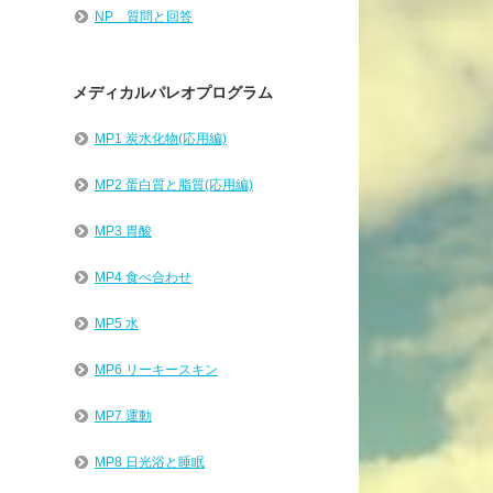
NP 質問と回答
メディカルパレオプログラム
MP1 炭水化物(応用編)
MP2 蛋白質と脂質(応用編)
MP3 胃酸
MP4 食べ合わせ
MP5 水
MP6 リーキースキン
MP7 運動
MP8 日光浴と睡眠