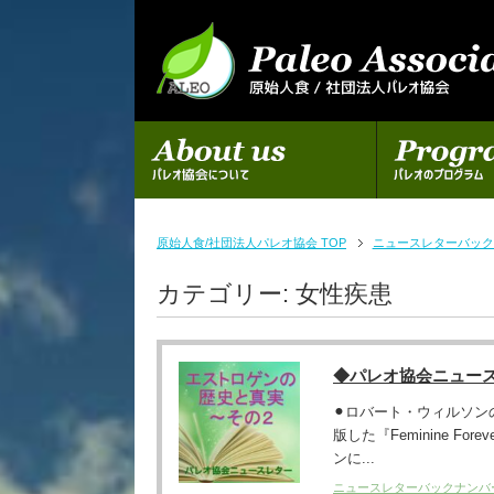
初めての方へ
パレオのプログラム
原始人食/社団法人パレオ協会 TOP
ニュースレターバック
カテゴリー:
女性疾患
◆パレオ協会ニュー
⚫︎ロバート・ウィルソン
版した『Feminine 
ンに...
ニュースレターバックナンバ