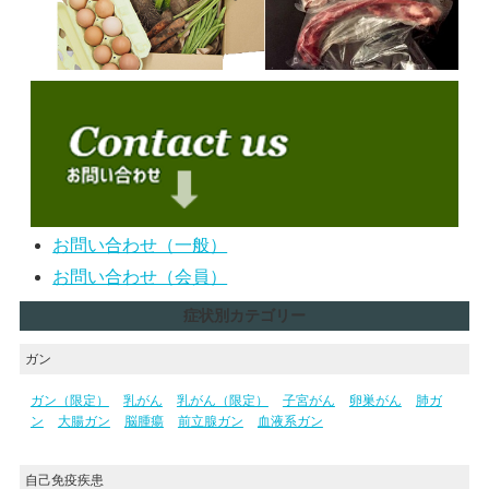
お問い合わせ（一般）
お問い合わせ（会員）
症状別カテゴリー
ガン
ガン（限定）
乳がん
乳がん（限定）
子宮がん
卵巣がん
肺ガ
ン
大腸ガン
脳腫瘍
前立腺ガン
血液系ガン
自己免疫疾患