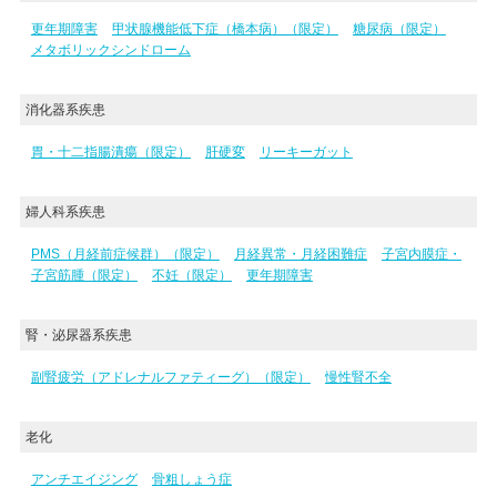
更年期障害
甲状腺機能低下症（橋本病）（限定）
糖尿病（限定）
メタボリックシンドローム
消化器系疾患
胃・十二指腸潰瘍（限定）
肝硬変
リーキーガット
婦人科系疾患
PMS（月経前症候群）（限定）
月経異常・月経困難症
子宮内膜症・
子宮筋腫（限定）
不妊（限定）
更年期障害
腎・泌尿器系疾患
副腎疲労（アドレナルファティーグ）（限定）
慢性腎不全
老化
アンチエイジング
骨粗しょう症