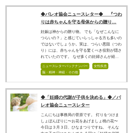
◆パレオ協会ニュースレター◆ 『つわ
りは赤ちゃんを守る母体からの贈り…
妊娠は神からの贈り物。 でも「なぜこんなに
つらいの？」と感じていらっしゃる方も多いの
ではないでしょうか。実は、つらい悪阻（つわ
り）には、赤ちゃんを守る驚くべき役割が隠さ
れていたのです。 なぜ多くの妊婦さんが経...
ニュースレターバックナンバー
女性疾患
脳・精神・神経・その他
◆「妊婦の代謝が子供を決める」◆／パ
レオ協会ニュースレター
こんにちは事務局の菅原です。 灯りをつけま
しょぼんぼりに〜お花をあげましょ桃の花〜
今日は３月３日、ひなまつりですね。 そんな