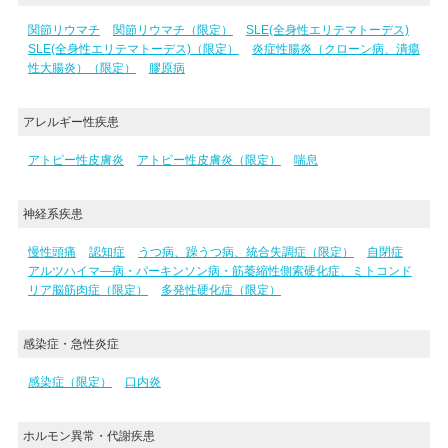
関節リウマチ
関節リウマチ（限定）
SLE(全身性エリテマトーデス)
SLE(全身性エリテマトーデス)（限定）
炎症性腸炎（クローン病、潰瘍
性大腸炎）（限定）
膠原病
アレルギー性疾患
アトピー性皮膚炎
アトピー性皮膚炎（限定）
喘息
神経系疾患
慢性頭痛
認知症
うつ病、躁うつ病、統合失調症（限定）
自閉症
アルツハイマ―病・パーキンソン病・筋萎縮性側索硬化症、ミトコンド
リア脳筋肉症（限定）
多発性硬化症（限定）
感染症・急性炎症
感染症（限定）
口内炎
ホルモン異常・代謝疾患