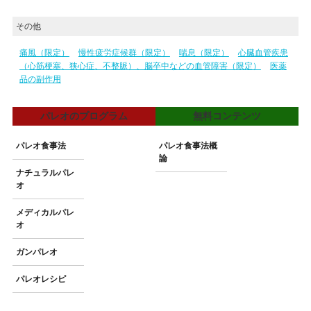
その他
痛風（限定）
慢性疲労症候群（限定）
喘息（限定）
心臓血管疾患
（心筋梗塞、狭心症、不整脈）、脳卒中などの血管障害（限定）
医薬
品の副作用
パレオのプログラム
無料コンテンツ
パレオ食事法
パレオ食事法概
論
ナチュラルパレ
オ
メディカルパレ
オ
ガンパレオ
パレオレシピ