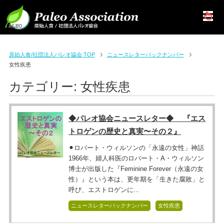
原始人食/社団法人パレオ協会 TOP
ニュースレターバックナンバー
女性疾患
カテゴリー:
女性疾患
◆パレオ協会ニュースレター◆ 『エス
トロゲンの歴史と真実〜その２』
⚫︎ロバート・ウィルソンの「永遠の女性」神話
1966年、婦人科医のロバート・A・ウィルソン
博士が出版した『Feminine Forever（永遠の女
性）』という本は、更年期を「生きた腐敗」と
呼び、エストロゲンに...
ニュースレターバックナンバー
女性疾患