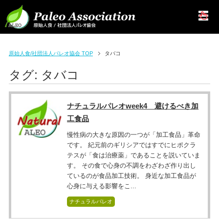
原始人食/社団法人パレオ協会 TOP
タバコ
タグ:
タバコ
ナチュラルパレオweek4 避けるべき加
工食品
慢性病の大きな原因の一つが「加工食品」革命
です。 紀元前のギリシアではすでにヒポクラ
テスが「食は治療薬」であることを説いていま
す。 その食で心身の不調をわざわざ作り出し
ているのが食品加工技術。 身近な加工食品が
心身に与える影響をこ...
ナチュラルパレオ