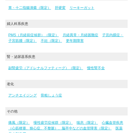
胃・十二指腸潰瘍（限定）
肝硬変
リーキーガット
婦人科系疾患
PMS（月経前症候群）（限定）
月経異常・月経困難症
子宮内膜症・
子宮筋腫（限定）
不妊（限定）
更年期障害
腎・泌尿器系疾患
副腎疲労（アドレナルファティーグ）（限定）
慢性腎不全
老化
アンチエイジング
骨粗しょう症
その他
痛風（限定）
慢性疲労症候群（限定）
喘息（限定）
心臓血管疾患
（心筋梗塞、狭心症、不整脈）、脳卒中などの血管障害（限定）
医薬