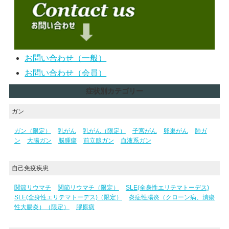
お問い合わせ（一般）
お問い合わせ（会員）
症状別カテゴリー
ガン
ガン（限定）
乳がん
乳がん（限定）
子宮がん
卵巣がん
肺ガ
ン
大腸ガン
脳腫瘍
前立腺ガン
血液系ガン
自己免疫疾患
関節リウマチ
関節リウマチ（限定）
SLE(全身性エリテマトーデス)
SLE(全身性エリテマトーデス)（限定）
炎症性腸炎（クローン病、潰瘍
性大腸炎）（限定）
膠原病