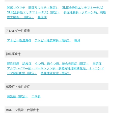
関節リウマチ
関節リウマチ（限定）
SLE(全身性エリテマトーデス)
SLE(全身性エリテマトーデス)（限定）
炎症性腸炎（クローン病、潰瘍
性大腸炎）（限定）
膠原病
アレルギー性疾患
アトピー性皮膚炎
アトピー性皮膚炎（限定）
喘息
神経系疾患
慢性頭痛
認知症
うつ病、躁うつ病、統合失調症（限定）
自閉症
アルツハイマ―病・パーキンソン病・筋萎縮性側索硬化症、ミトコンド
リア脳筋肉症（限定）
多発性硬化症（限定）
感染症・急性炎症
感染症（限定）
口内炎
ホルモン異常・代謝疾患