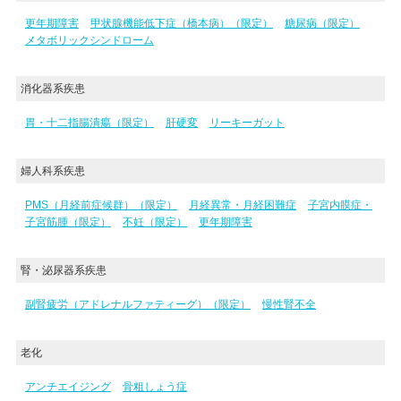
更年期障害
甲状腺機能低下症（橋本病）（限定）
糖尿病（限定）
メタボリックシンドローム
消化器系疾患
胃・十二指腸潰瘍（限定）
肝硬変
リーキーガット
婦人科系疾患
PMS（月経前症候群）（限定）
月経異常・月経困難症
子宮内膜症・
子宮筋腫（限定）
不妊（限定）
更年期障害
腎・泌尿器系疾患
副腎疲労（アドレナルファティーグ）（限定）
慢性腎不全
老化
アンチエイジング
骨粗しょう症