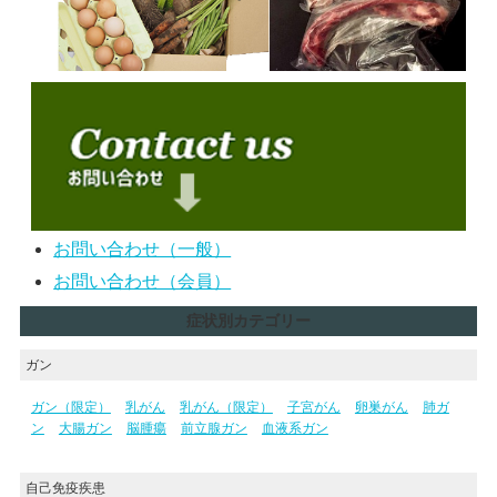
お問い合わせ（一般）
お問い合わせ（会員）
症状別カテゴリー
ガン
ガン（限定）
乳がん
乳がん（限定）
子宮がん
卵巣がん
肺ガ
ン
大腸ガン
脳腫瘍
前立腺ガン
血液系ガン
自己免疫疾患