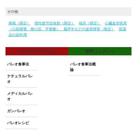
その他
痛風（限定）
慢性疲労症候群（限定）
喘息（限定）
心臓血管疾患
（心筋梗塞、狭心症、不整脈）、脳卒中などの血管障害（限定）
医薬
品の副作用
パレオのプログラム
無料コンテンツ
パレオ食事法
パレオ食事法概
論
ナチュラルパレ
オ
メディカルパレ
オ
ガンパレオ
パレオレシピ