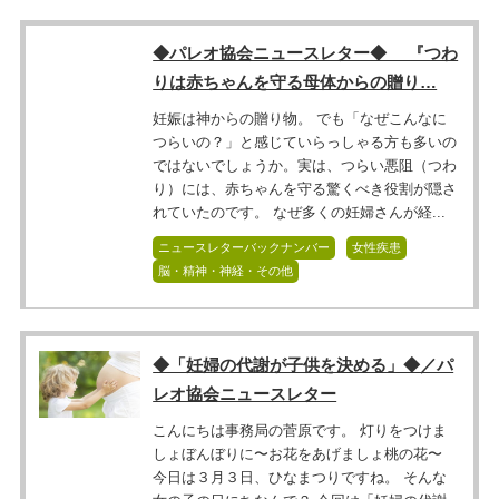
◆パレオ協会ニュースレター◆ 『つわ
りは赤ちゃんを守る母体からの贈り…
妊娠は神からの贈り物。 でも「なぜこんなに
つらいの？」と感じていらっしゃる方も多いの
ではないでしょうか。実は、つらい悪阻（つわ
り）には、赤ちゃんを守る驚くべき役割が隠さ
れていたのです。 なぜ多くの妊婦さんが経...
ニュースレターバックナンバー
女性疾患
脳・精神・神経・その他
◆「妊婦の代謝が子供を決める」◆／パ
レオ協会ニュースレター
こんにちは事務局の菅原です。 灯りをつけま
しょぼんぼりに〜お花をあげましょ桃の花〜
今日は３月３日、ひなまつりですね。 そんな