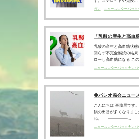
す。ステロイドや免疫...
ガン
ニュースレターバック
「乳酸の産生と高血糖
乳酸の産生と高血糖状態
回らず不完全燃焼の結果
ローし高血糖になる この
ニュースレターバックナンバ
◆パレオ協会ニュー
こんにちは 事務局です
鍋の出番が多くなりまし
ね。 ───────...
ニュースレターバックナンバ