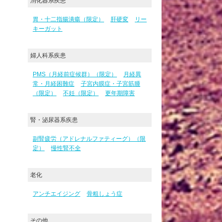
消化器系疾患
胃・十二指腸潰瘍（限定）
肝硬変
リー
キーガット
婦人科系疾患
PMS（月経前症候群）（限定）
月経異
常・月経困難症
子宮内膜症・子宮筋腫
（限定）
不妊（限定）
更年期障害
腎・泌尿器系疾患
副腎疲労（アドレナルファティーグ）（限
定）
慢性腎不全
老化
アンチエイジング
骨粗しょう症
その他