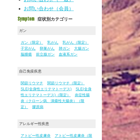
お問い合わせ（会員）
Symptom
症状別カテゴリー
ガン
ガン（限定）
乳がん
乳がん（限定）
子宮がん
卵巣がん
肺ガン
大腸ガン
脳腫瘍
前立腺ガン
血液系ガン
自己免疫疾患
関節リウマチ
関節リウマチ（限定）
SLE(全身性エリテマトーデス)
SLE(全身
性エリテマトーデス)（限定）
炎症性腸
炎（クローン病、潰瘍性大腸炎）（限
定）
膠原病
アレルギー性疾患
アトピー性皮膚炎
アトピー性皮膚炎（限