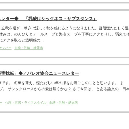
スレター◆ 『乳酸はシックネス・サブスタンス』
。 立秋を過ぎ、朝夕は涼しく秋を感じるようになりました。普段慌ただしく過
休みは、のんびりとテールスープと海老スープを丁寧にアクとりし、弱火で
アクを取ると透明感の...
ナンバー
血糖・乳酸・糖尿病
事実捻転」◆／パレオ協会ニュースレター
です。 冬至を迎え、慌ただしい年の瀬をお過ごしのことと思います。 ま
ブ。 サンタクロースからの愛は届くかな？ さて今回は、 とある論文の「日
ー
心理・五感・ライフスタイル
血糖・乳酸・糖尿病