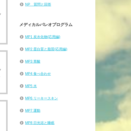
NP 質問と回答
ッ
メディカルパレオプログラム
MP1 炭水化物(応用編)
MP2 蛋白質と脂質(応用編)
MP3 胃酸
ッ
MP4 食べ合わせ
.
MP5 水
MP6 リーキースキン
MP7 運動
MP8 日光浴と睡眠