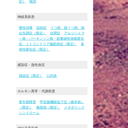
定）
喘息
神経系疾患
慢性頭痛
認知症
うつ病、躁うつ病、統
合失調症（限定）
自閉症
アルツハイマ
―病・パーキンソン病・筋萎縮性側索硬化
症、ミトコンドリア脳筋肉症（限定）
多
発性硬化症（限定）
感染症・急性炎症
感染症（限定）
口内炎
ホルモン異常・代謝疾患
更年期障害
甲状腺機能低下症（橋本病）
（限定）
糖尿病（限定）
メタボリック
シンドローム