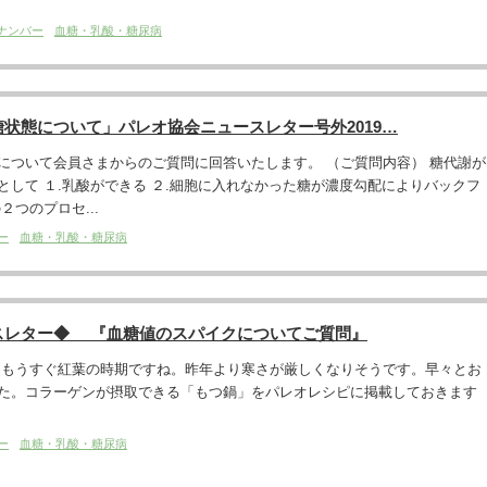
ナンバー
血糖・乳酸・糖尿病
状態について」パレオ協会ニュースレター号外2019…
について会員さまからのご質問に回答いたします。 （ご質問内容） 糖代謝が
として １.乳酸ができる ２.細胞に入れなかった糖が濃度勾配によりバックフ
２つのプロセ...
ー
血糖・乳酸・糖尿病
スレター◆ 『血糖値のスパイクについてご質問』
。もうすぐ紅葉の時期ですね。昨年より寒さが厳しくなりそうです。早々とお
た。コラーゲンが摂取できる「もつ鍋」をパレオレシピに掲載しておきます
ー
血糖・乳酸・糖尿病