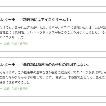
スレター◆ 『糖尿病にはアイスクリーム！』
だけでも、驚かれた方も多いと思いますが、2023年に開催いたしました鉄の
性貧血には鉄制限」というパラドックスが起こることをお伝えしました。 今
イスクリームで...
ー
血糖・乳酸・糖尿病
スレター◆ 『高血糖は糖尿病の合併症の原因ではない…
められます。この血液中の過剰な糖が臓器に結晶化してダメージを及ぼすと
医師たちが少なからず存在しています。 糖質は、水溶性であるため、血液に
器に沈着することは...
ー
血糖・乳酸・糖尿病