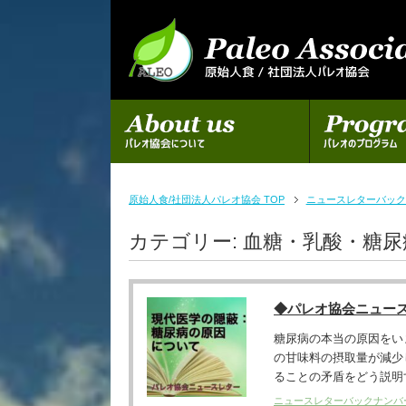
初めての方へ
パレオのプログラム
原始人食/社団法人パレオ協会 TOP
ニュースレターバック
カテゴリー:
血糖・乳酸・糖尿
◆パレオ協会ニュー
糖尿病の本当の原因をい
の甘味料の摂取量が減少
ることの矛盾をどう説明す
ニュースレターバックナンバ