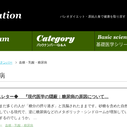
パレオダイエット・原始人食で健康を取り戻す
カテゴリー
基礎医学シリーズの更新
ナンバー
血糖・乳酸・糖尿病
病
スレター◆ 『現代医学の隠蔽：糖尿病の原因について…
まだ多くの人が「糖分の摂り過ぎ」と洗脳されたままです。砂糖を含めた自
している現代で、逆に糖尿病などのメタボリック・シンドロームが増加して
るのでしょうか。 ...
ー
血糖・乳酸・糖尿病