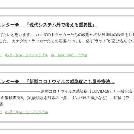
スレター◆ 『現代システム外で考える重要性』
げたいと思います。 カナダのトラッカーたちの政府への反対運動の経過を1
した。 カナダのトラッカーたちの応援の中にも、必ず“ラット”が忍び込んで
ー
心理・五感・ライフスタイル
脳・精神・神経・その他
スレター◆ 『新型コロナウイルス感染症にも屋外療法…
───────────────── 新型コロナウイルス感染症（COVID-19）と一酸化炭
、血液検査所見（乳酸脱水素酵素の上昇、リンパ球の減少など）、症状（空
、...
ー
心理・五感・ライフスタイル