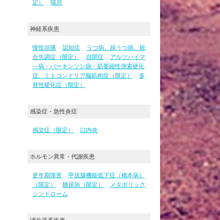
定）
喘息
神経系疾患
慢性頭痛
認知症
うつ病、躁うつ病、統
合失調症（限定）
自閉症
アルツハイマ
―病・パーキンソン病・筋萎縮性側索硬化
症、ミトコンドリア脳筋肉症（限定）
多
発性硬化症（限定）
感染症・急性炎症
感染症（限定）
口内炎
ホルモン異常・代謝疾患
更年期障害
甲状腺機能低下症（橋本病）
（限定）
糖尿病（限定）
メタボリック
シンドローム