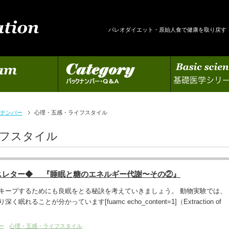
パレオダイエット・原始人食で健康を取り戻す
カテゴリー
基礎医学シリーズの更新
ナンバー
心理・五感・ライフスタイル
イフスタイル
スレター◆ 『睡眠と糖のエネルギー代謝〜その②』
キープするためにも良眠をとる秘訣を考えていきましょう。 動物実験では、
れることが分かっています[fuamc echo_content=1]（Extraction of
ー
心理・五感・ライフスタイル