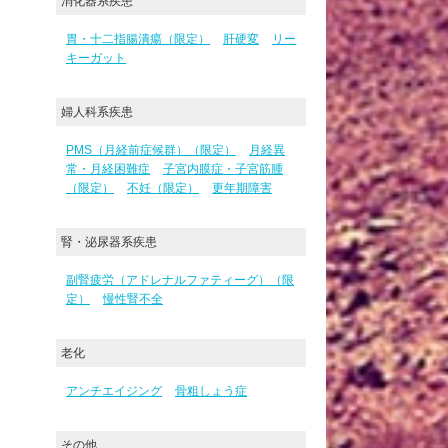
消化器系疾患
胃・十二指腸潰瘍（限定）
肝硬変
リー
キーガット
婦人科系疾患
PMS（月経前症候群）（限定）
月経異
常・月経困難症
子宮内膜症・子宮筋腫
（限定）
不妊（限定）
更年期障害
腎・泌尿器系疾患
副腎疲労（アドレナルファティーグ）（限
定）
慢性腎不全
老化
アンチエイジング
骨粗しょう症
その他