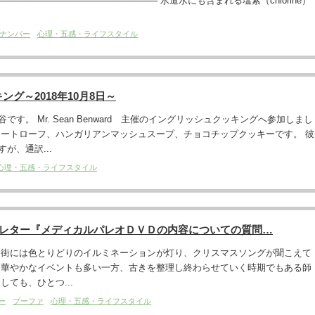
──────────────────────── 水道水にも含まれる塩素（chlorine）
ナンバー
心理・五感・ライフスタイル
グ～2018年10月8日～
す。 Mr. Sean Benward 主催のイングリッシュクッキングへ参加しまし
ミートローフ、ハンガリアンマッシュスープ、チョコチップクッキーです。 彼
が、通訳...
心理・五感・ライフスタイル
ズレター『メディカルパレオＤＶＤの内容についての質問…
 街には色とりどりのイルミネーションが灯り、クリスマスソングが聞こえて
 華やかなイベントも多い一方、古きを整理し終わらせていく時期でもある師
しても、ひとつ...
ー
プーファ
心理・五感・ライフスタイル