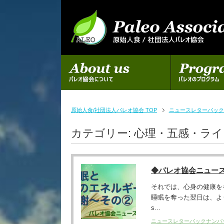
初めての方へ
パレオのプログラム
原始人食/社団法人パレオ協会 TOP
ニュースレターバック
カテゴリー:
心理・五感・ラ
◆パレオ協会ニュー
それでは、心身の健康を
睡眠を奪った翌日は、より深く眠
s...
ニュースレターバックナンバ