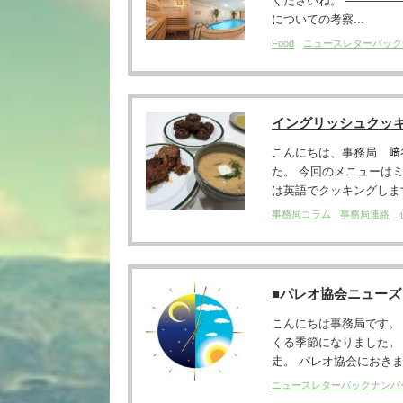
くださいね。 ────────
についての考察...
Food
ニュースレターバック
イングリッシュクッキン
こんにちは、事務局 﨑谷で
た。 今回のメニューは
は英語でクッキングします
事務局コラム
事務局連絡
■パレオ協会ニュー
こんにちは事務局です。
くる季節になりました。
走。 パレオ協会におきま
ニュースレターバックナンバ