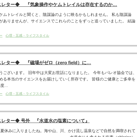
スレター◆ 『気象操作やケムトレイルは存在するのか…
ケムトレイルと聞くと、陰謀論のように映るかもしれません。 私も陰謀論
がありませんが、サイエンスでこれらのことをずっと追っていました。 結論
ー
心理・五感・ライフスタイル
ター◆ 『磁場がゼロ（zero field）に…
うございます。 旧年中は大変お世話になりました。 今年もパレオ協会では、
める本当のサイエンスをお届けしていく所存です。 皆様のご健康とご多幸を
...
ー
心理・五感・ライフスタイル
スレター◆ 号外 『水道水の塩素について』
。夏休みに入りましたね。海や山、川、かけ流し温泉などで自然を満喫されて