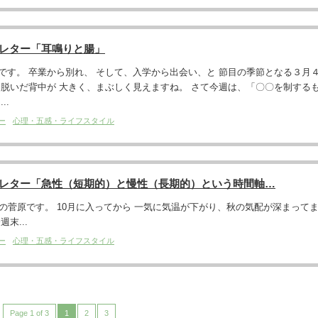
スレター「耳鳴りと腸」
です。 卒業から別れ、 そして、入学から出会い、と 節目の季節となる３月
を脱いだ背中が 大きく、まぶしく見えますね。 さて今週は、「〇〇を制する
..
ー
心理・五感・ライフスタイル
スレター「急性（短期的）と慢性（長期的）という時間軸…
です。 10月に入ってから 一気に気温が下がり、秋の気配が深まって
末...
ー
心理・五感・ライフスタイル
Page 1 of 3
1
2
3